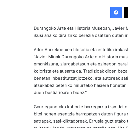
Facebook
Durangoko Arte eta Historia Museoan, Javier
ikusi ahalko dira zirko berezia osatzen duten ir
Aitor Aurrekoetxea filosofia eta estetika irakas
“Javier Minak Durangoko Arte eta Historia mus
emankizuna, ziurgabetasun eta ezinegon gara
kolorista eta ausarta da. Tradizioak dioen beza
benetan inbestitutzat jotzeko, eta autoreak sat
atsekabez beteriko milurteko hasiera honeta
duen bestiarioaren bidez.”
Gaur egunetako kohorte barregarria izan daite
bitxi honen esentzia harrapatzen duten figur
satrapak, sasi-diktadoreak, Errusia guztietako