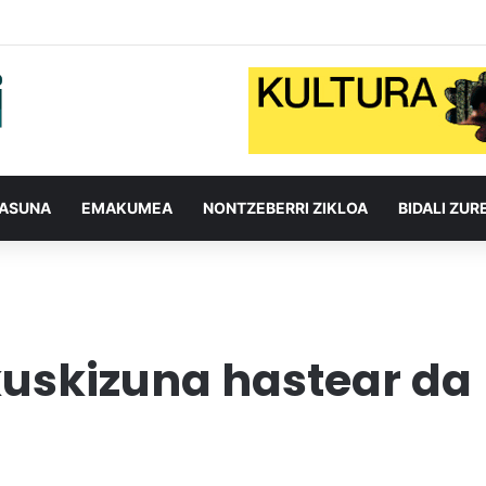
TASUNA
EMAKUMEA
NONTZEBERRI ZIKLOA
BIDALI ZUR
ikuskizuna hastear da