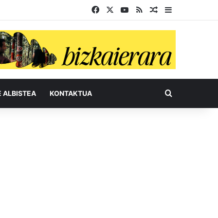
Facebook
X
YouTube
RSS
Ausazko artikul
Sidebar
Bilatu honel
E ALBISTEA
KONTAKTUA