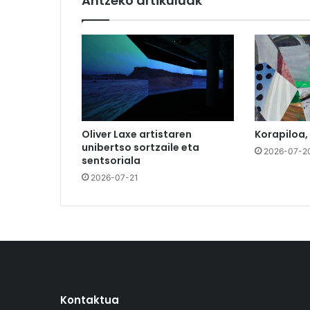
Antzeko artikuluak
Oliver Laxe artistaren
Korapiloa,
unibertso sortzaile eta
2026-07-2
sentsoriala
2026-07-21
Kontaktua