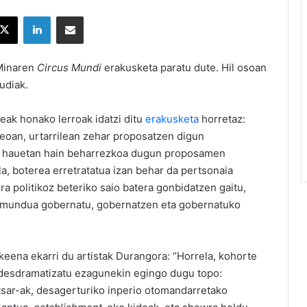
X
LinkedIn
Partekatu e-posta bidez
 Minaren
Circus Mundi
erakusketa paratu dute. Hil osoan
udiak.
leak honako lerroak idatzi ditu
erakusketa
horretaz:
eoan, urtarrilean zehar proposatzen digun
i hauetan hain beharrezkoa dugun proposamen
la, boterea erretratatua izan behar da pertsonaia
ira politikoz beteriko saio batera gonbidatzen gaitu,
n mundua gobernatu, gobernatzen eta gobernatuko
keena ekarri du artistak Durangora: “Horrela, kohorte
a desdramatizatu ezagunekin egingo dugu topo:
 tsar-ak, desagerturiko inperio otomandarretako