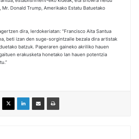
Santua,
establishment
-eko kideak, eta showra heldu
a, Mr. Donald Trump, Amerikako Estatu Batuetako
gertzen dira, lerdokeriatan: “Francisco Aita Santua
 beti izan den suge-sorgintzaile bezala dira artistak
duetako batzuk. Paperaren gaineko akriliko hauen
 gaituen erakusketa honetako lan hauen potentzia
tu.”
acebook
X
LinkedIn
Partekatu e-posta bidez
Inprimatu