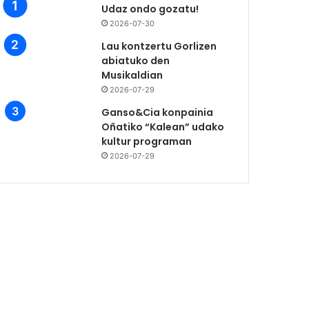
Udaz ondo gozatu!
2026-07-30
Lau kontzertu Gorlizen
abiatuko den
Musikaldian
2026-07-29
Ganso&Cia konpainia
Oñatiko “Kalean” udako
kultur programan
2026-07-29