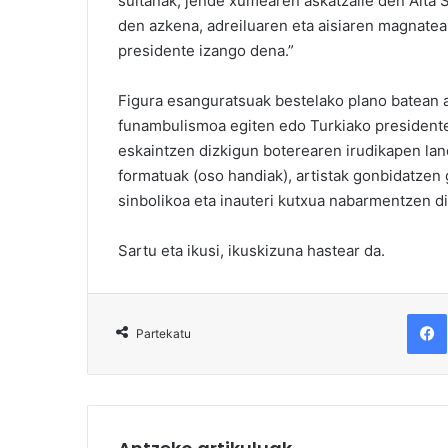
sultanak, jende xumearen askatzaile den Aita 
den azkena, adreiluaren eta aisiaren magnate
presidente izango dena.”
Figura esanguratsuak bestelako plano batean a
funambulismoa egiten edo Turkiako presidentea,
eskaintzen dizkigun boterearen irudikapen lan
formatuak (oso handiak), artistak gonbidatzen
sinbolikoa eta inauteri kutxua nabarmentzen di
Sartu eta ikusi, ikuskizuna hastear da.
F
Partekatu