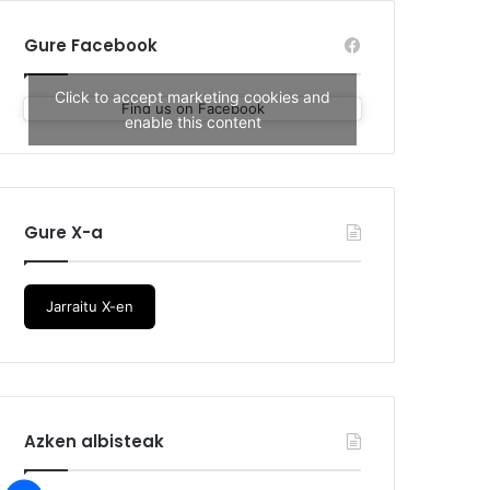
Gure Facebook
Click to accept marketing cookies and
Find us on Facebook
enable this content
Gure X-a
Jarraitu X-en
Azken albisteak