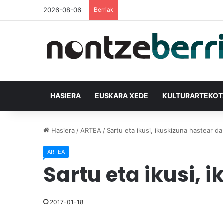
2026-08-06
Berriak
HASIERA
EUSKARA XEDE
KULTURARTEKO
Hasiera
/
ARTEA
/
Sartu eta ikusi, ikuskizuna hastear da
ARTEA
Sartu eta ikusi, 
2017-01-18