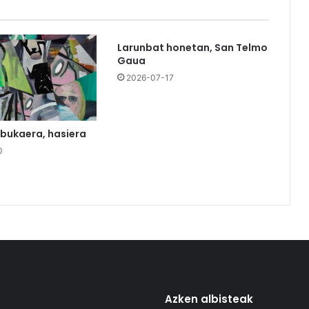
Larunbat honetan, San Telmo
Gaua
2026-07-17
 bukaera, hasiera
0
Azken albisteak