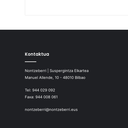
Kontaktua
Nontzeberri | Suspergintza Elkartea
Manuel Allende, 10 - 48010 Bilbao
Tel:
944 029 092
Faxa:
944 008 061
nontzeberri@nontzeberri.eus