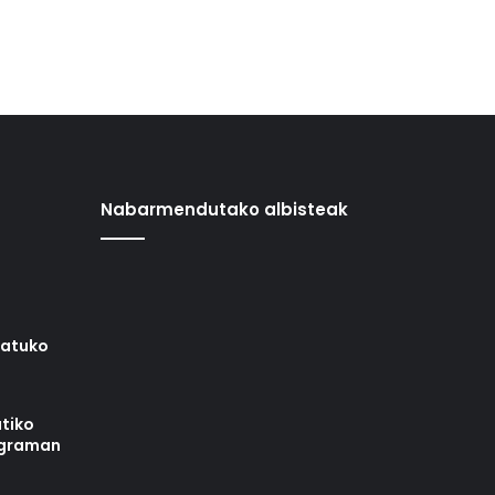
Nabarmendutako albisteak
iatuko
tiko
ograman