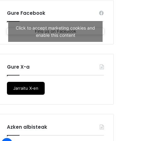
Gure Facebook
Click to accept marketing cookies and
Find us on Facebook
enable this content
Gure X-a
Jarraitu X-en
Azken albisteak