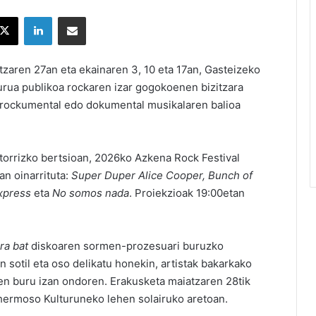
X
LinkedIn
Partekatu e-posta bidez
tzaren 27an eta ekainaren 3, 10 eta 17an, Gasteizeko
ua publikoa rockaren izar gogokoenen bizitzara
ta rockumental edo dokumental musikalaren balioa
torrizko bertsioan, 2026ko Azkena Rock Festival
an oinarrituta:
Super Duper Alice Cooper, Bunch of
xpress
eta
No somos nada
. Proiekzioak 19:00etan
ra bat
diskoaren sormen-prozesuari buruzko
otil eta oso delikatu honekin, artistak bakarkako
aren buru izan ondoren. Erakusketa maiatzaren 28tik
hermoso Kulturuneko lehen solairuko aretoan.