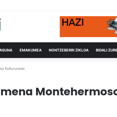
TASUNA
EMAKUMEA
NONTZEBERRI ZIKLOA
BIDALI ZUR
so Kulturunean
kimena Montehermos