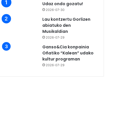
Udaz ondo gozatu!
2026-07-30
Lau kontzertu Gorlizen
abiatuko den
Musikaldian
2026-07-29
Ganso&Cia konpainia
Oñatiko “Kalean” udako
kultur programan
2026-07-29