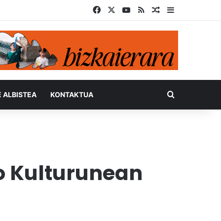
Facebook
X
YouTube
RSS
Ausazko artikul
Sidebar
Bilatu honel
E ALBISTEA
KONTAKTUA
o Kulturunean