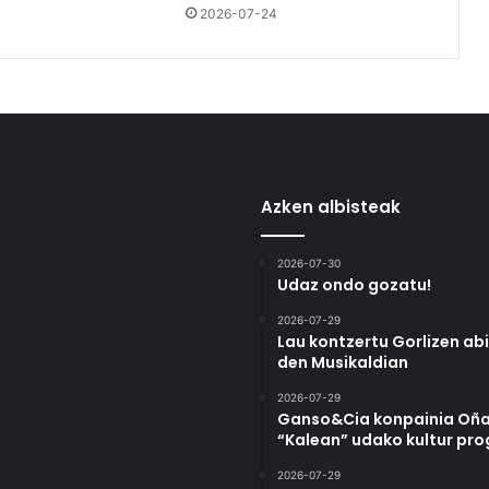
2026-07-24
Azken albisteak
2026-07-30
Udaz ondo gozatu!
2026-07-29
Lau kontzertu Gorlizen ab
den Musikaldian
2026-07-29
Ganso&Cia konpainia Oña
“Kalean” udako kultur pr
2026-07-29