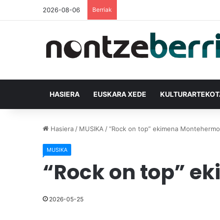
2026-08-06
Berriak
HASIERA
EUSKARA XEDE
KULTURARTEKO
Hasiera
/
MUSIKA
/
“Rock on top” ekimena Montehermo
MUSIKA
“Rock on top” e
2026-05-25