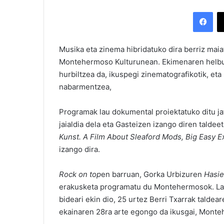
Facebook
Musika eta zinema hibridatuko dira berriz maia
Montehermoso Kulturunean. Ekimenaren helbur
hurbiltzea da, ikuspegi zinematografikotik, e
nabarmentzea,
Programak lau dokumental proiektatuko ditu ja
jaialdia dela eta Gasteizen izango diren taldeet
Kunst. A Film About Sleaford Mods, Big Easy E
izango dira.
Rock on top
en barruan, Gorka Urbizuren
Hasie
erakusketa programatu du Montehermosok. Lan s
bideari ekin dio, 25 urtez Berri Txarrak talde
ekainaren 28ra arte egongo da ikusgai, Monte