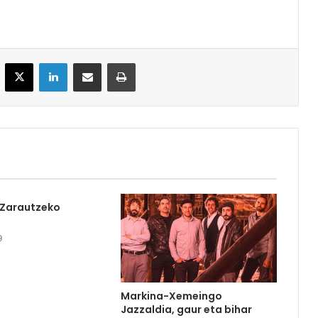
acebook
X
LinkedIn
Partekatu e-posta bidez
Inprimatu
 Zarautzeko
9
Markina-Xemeingo
Jazzaldia, gaur eta bihar