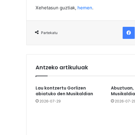
Xehetasun guztiak,
hemen
.
F
Partekatu
Antzeko artikuluak
Lau kontzertu Gorlizen
Abuztuan,
abiatuko den Musikaldian
Musikaldia
2026-07-29
2026-07-2