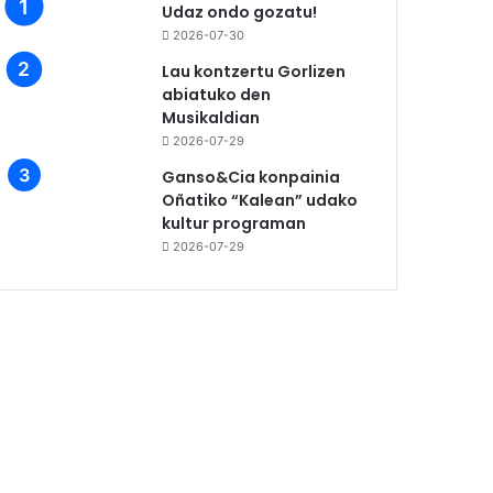
Udaz ondo gozatu!
2026-07-30
Lau kontzertu Gorlizen
abiatuko den
Musikaldian
2026-07-29
Ganso&Cia konpainia
Oñatiko “Kalean” udako
kultur programan
2026-07-29