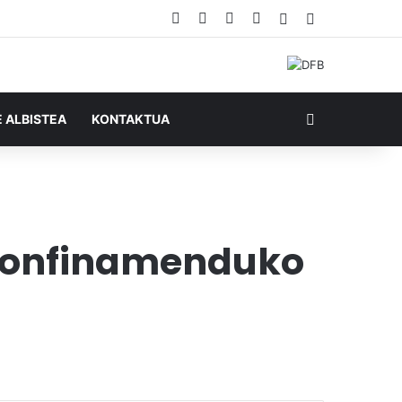
Facebook
X
YouTube
RSS
Ausazko artikul
Sidebar
Bilatu honela
E ALBISTEA
KONTAKTUA
 konfinamenduko