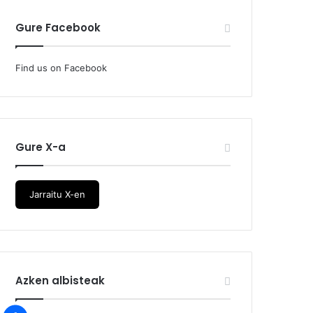
Gure Facebook
Find us on Facebook
Gure X-a
Jarraitu X-en
Azken albisteak