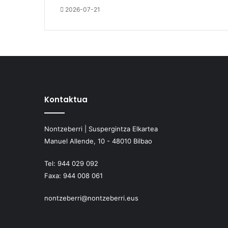
2026-07-21
Kontaktua
Nontzeberri | Suspergintza Elkartea
Manuel Allende, 10 - 48010 Bilbao
Tel:
944 029 092
Faxa:
944 008 061
nontzeberri@nontzeberri.eus