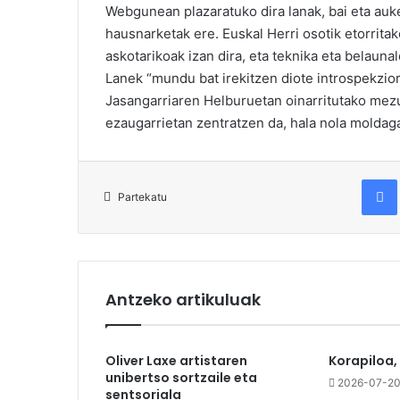
Webgunean plazaratuko dira lanak, bai eta auke
hausnarketak ere. Euskal Herri osotik etorritak
askotarikoak izan dira, eta teknika eta belaun
Lanek “mundu bat irekitzen diote introspekzio
Jasangarriaren Helburuetan oinarritutako mezue
ezaugarrietan zentratzen da, hala nola moldag
Fac
Partekatu
Antzeko artikuluak
Oliver Laxe artistaren
Korapiloa,
unibertso sortzaile eta
2026-07-2
sentsoriala