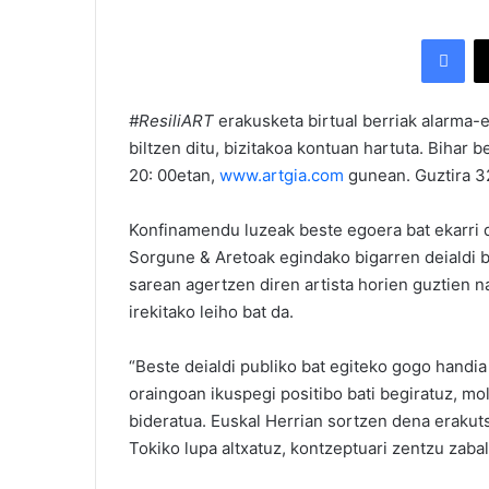
Facebook
#ResiliART
erakusketa birtual berriak alarma-
biltzen ditu, bizitakoa kontuan hartuta. Bihar 
20: 00etan,
www.artgia.com
gunean. Guztira 3
Konfinamendu luzeak beste egoera bat ekarri di
Sorgune & Aretoak egindako bigarren deialdi b
sarean agertzen diren artista horien guztien nah
irekitako leiho bat da.
“Beste deialdi publiko bat egiteko gogo handi
oraingoan ikuspegi positibo bati begiratuz, mo
bideratua. Euskal Herrian sortzen dena erakut
Tokiko lupa altxatuz, kontzeptuari zentzu zaba