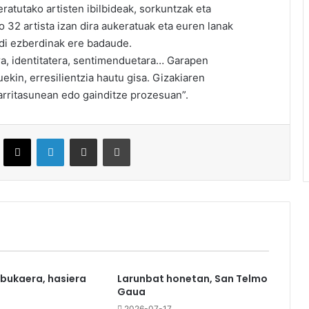
ratutako artisten ibilbideak, sorkuntzak eta
o 32 artista izan dira aukeratuak eta euren lanak
aldi ezberdinak ere badaude.
ra, identitatera, sentimenduetara… Garapen
kin, erresilientzia hautu gisa. Gizakiaren
arritasunean edo gainditze prozesuan”.
ebook
X
LinkedIn
Partekatu e-posta bidez
Inprimatu
 bukaera, hasiera
Larunbat honetan, San Telmo
Gaua
0
2026-07-17