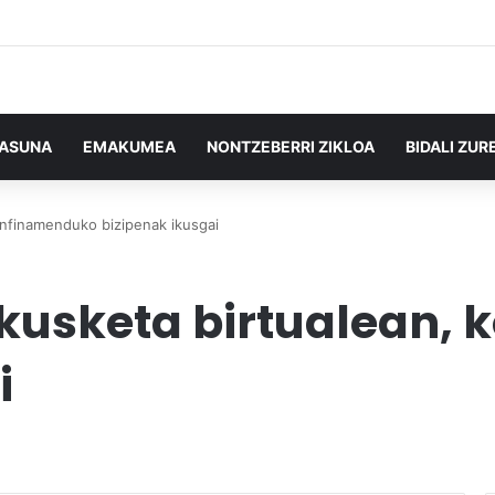
TASUNA
EMAKUMEA
NONTZEBERRI ZIKLOA
BIDALI ZUR
onfinamenduko bizipenak ikusgai
akusketa birtualean,
i