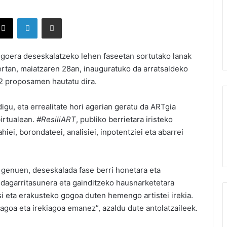
X
LinkedIn
Partekatu e-posta bidez
egoera deseskalatzeko lehen faseetan sortutako lanak
bertan, maiatzaren 28an, inauguratuko da arratsaldeko
2 proposamen hautatu dira.
gu, eta errealitate hori agerian geratu da ARTgia
irtualean.
#ResiliART
, publiko berrietara iristeko
iei, borondateei, analisiei, inpotentziei eta abarrei
a genuen, deseskalada fase berri honetara eta
ldagarritasunera eta gainditzeko hausnarketetara
si eta erakusteko gogoa duten hemengo artistei irekia.
lagoa eta irekiagoa emanez”, azaldu dute antolatzaileek.