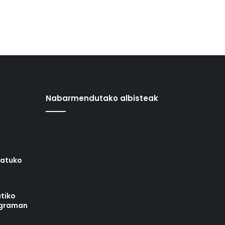
Nabarmendutako albisteak
iatuko
tiko
ograman