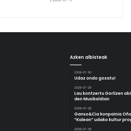
Azken albisteak
2026-07-30
Udaz ondo gozatu!
2026-07-29
Lau kontzertu Gorlizen ab
den Musikaldian
2026-07-29
Ganso&Cia konpainia Oña
“Kalean” udako kultur pr
2026-07-29