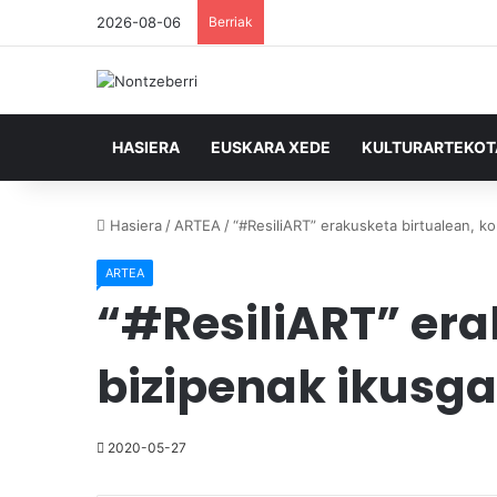
2026-08-06
Berriak
HASIERA
EUSKARA XEDE
KULTURARTEKO
Hasiera
/
ARTEA
/
“#ResiliART” erakusketa birtualean, k
ARTEA
“#ResiliART” er
bizipenak ikusga
2020-05-27