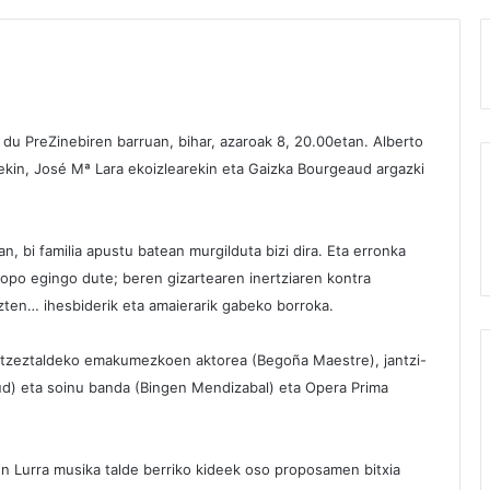
du PreZinebiren barruan, bihar, azaroak 8, 20.00etan. Alberto
kin, José Mª Lara ekoizlearekin eta Gaizka Bourgeaud argazki
n, bi familia apustu batean murgilduta bizi dira. Eta erronka
topo egingo dute; beren gizartearen inertziaren kontra
uzten… ihesbiderik eta amaierarik gabeko borroka.
 antzeztaldeko emakumezkoen aktorea (Begoña Maestre), jantzi-
aud) eta soinu banda (Bingen Mendizabal) eta Opera Prima
n Lurra musika talde berriko kideek oso proposamen bitxia