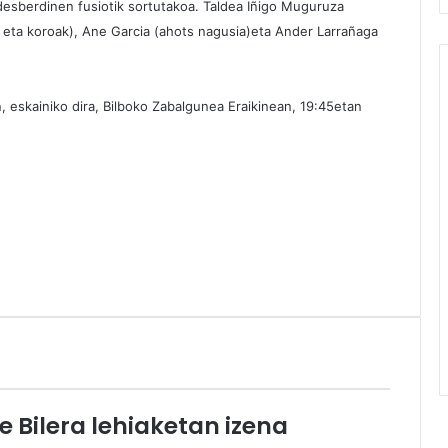
desberdinen fusiotik sortutakoa. Taldea Iñigo Muguruza
a eta koroak), Ane Garcia (ahots nagusia)eta Ander Larrañaga
, eskainiko dira, Bilboko Zabalgunea Eraikinean, 19:45etan
e Bilera lehiaketan izena