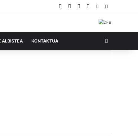
Facebook
X
YouTube
RSS
Ausazko artikul
Sidebar
Bilatu honela
E ALBISTEA
KONTAKTUA