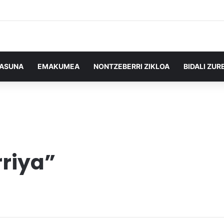
TASUNA
EMAKUMEA
NONTZEBERRI ZIKLOA
BIDALI ZUR
rriya”