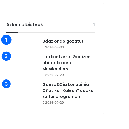
Azken albisteak
Udaz ondo gozatu!
2026-07-30
Lau kontzertu Gorlizen
abiatuko den
Musikaldian
2026-07-29
Ganso&Cia konpainia
Oñatiko “Kalean” udako
kultur programan
2026-07-29