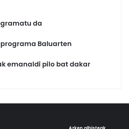
rogramatu da
“ programa Baluarten
k emanaldi pilo bat dakar
Azken albisteak