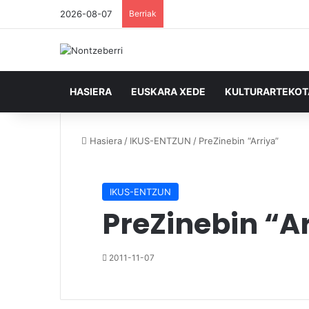
2026-08-07
Berriak
HASIERA
EUSKARA XEDE
KULTURARTEKO
Hasiera
/
IKUS-ENTZUN
/
PreZinebin “Arriya”
IKUS-ENTZUN
PreZinebin “A
2011-11-07