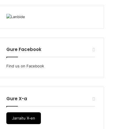
Gure Facebook
Find us on Facebook
Gure X-a
Jarraitu X-en