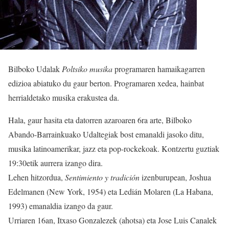
Bilboko Udalak
Poltsiko musika
programaren hamaikagarren
edizioa abiatuko du gaur berton. Programaren xedea, hainbat
herrialdetako musika erakustea da.
Hala, gaur hasita eta datorren azaroaren 6ra arte, Bilboko
Abando-Barrainkuako Udaltegiak bost emanaldi jasoko ditu,
musika latinoamerikar, jazz eta pop-rockekoak. Kontzertu guztiak
19:30etik aurrera izango dira.
Lehen hitzordua,
Sentimiento y tradición
izenburupean, Joshua
Edelmanen (New York, 1954) eta Ledián Molaren (La Habana,
1993) emanaldia izango da gaur.
Urriaren 16an, Itxaso Gonzalezek (ahotsa) eta Jose Luis Canalek