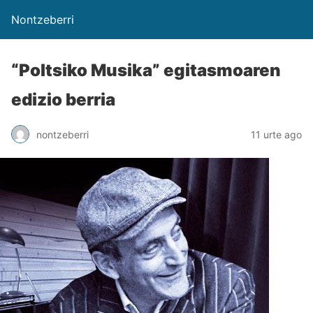
Nontzeberri
“Poltsiko Musika” egitasmoaren
edizio berria
nontzeberri
11 urte ago