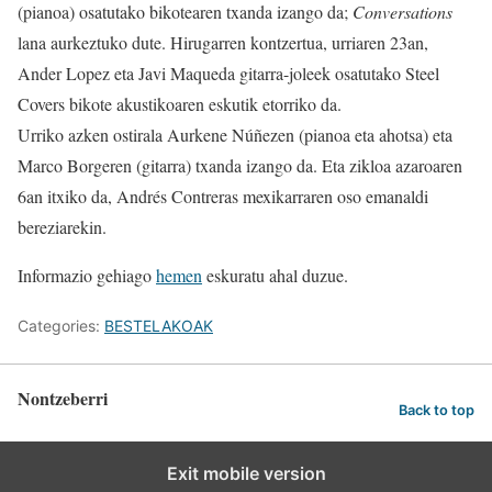
(pianoa) osatutako bikotearen txanda izango da;
Conversations
lana aurkeztuko dute. Hirugarren kontzertua, urriaren 23an,
Ander Lopez eta Javi Maqueda gitarra-joleek osatutako Steel
Covers bikote akustikoaren eskutik etorriko da.
Urriko azken ostirala Aurkene Núñezen (pianoa eta ahotsa) eta
Marco Borgeren (gitarra) txanda izango da. Eta zikloa azaroaren
6an itxiko da, Andrés Contreras mexikarraren oso emanaldi
bereziarekin.
Informazio gehiago
hemen
eskuratu ahal duzue.
Categories:
BESTELAKOAK
Nontzeberri
Back to top
Exit mobile version