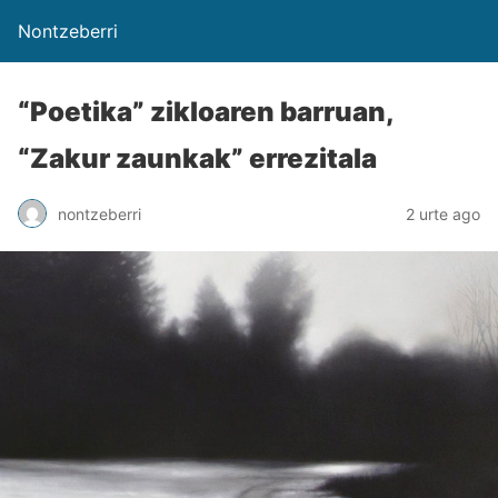
Nontzeberri
“Poetika” zikloaren barruan,
“Zakur zaunkak” errezitala
nontzeberri
2 urte ago