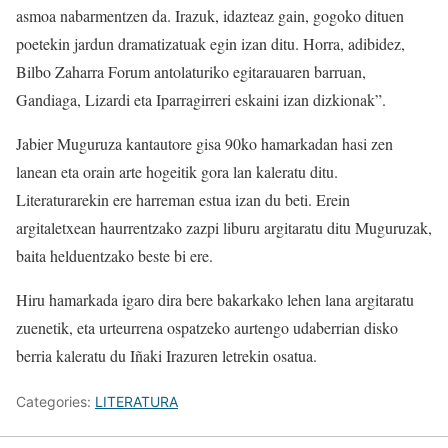
asmoa nabarmentzen da. Irazuk, idazteaz gain, gogoko dituen
poetekin jardun dramatizatuak egin izan ditu. Horra, adibidez,
Bilbo Zaharra Forum antolaturiko egitarauaren barruan,
Gandiaga, Lizardi eta Iparragirreri eskaini izan dizkionak”.
Jabier Muguruza kantautore gisa 90ko hamarkadan hasi zen
lanean eta orain arte hogeitik gora lan kaleratu ditu.
Literaturarekin ere harreman estua izan du beti. Erein
argitaletxean haurrentzako zazpi liburu argitaratu ditu Muguruzak,
baita helduentzako beste bi ere.
Hiru hamarkada igaro dira bere bakarkako lehen lana argitaratu
zuenetik, eta urteurrena ospatzeko aurtengo udaberrian disko
berria kaleratu du Iñaki Irazuren letrekin osatua.
Categories:
LITERATURA