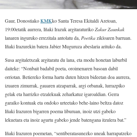
Gaur, Donostiako
KMK
ko Santa Teresa Ekitaldi Aretoan,
19:00etatik aurrera, Iñaki Irazuk argitaraturiko
Zakur Zaunkak
lanaren inguruko errezitala antolatu da,
Poetika
zikloaren barruan.
Iñaki Irazurekin batera Jabier Muguruza abeslaria arituko da.
Susa argitaletxeak argitaratu du lana, eta modu honetan laburbil
daiteke: “Nonbait badabil poeta, oroimenaren basoan dabil
orriotan. Betiereko forma hartu duten hitzen bideetan doa aurrera,
izuaren zimurrak, gauaren atzaparrak, argi orbanak, lurrazpiko
gelak eta harrizko etzalekuak zeharkatuz igaroaldian. Gerra
garaiko kontuak eta ondoko urteetako behe-laino beltza datoz
Iñaki Irazuren bigarren poema liburuan, inoiz utzi gabeko
lekuetara eta inoiz agurtu gabeko jende batengana itzulera bat.”
Iñaki Irazuren poemetan, “sentiberatasunezko uneak harrapatzeko