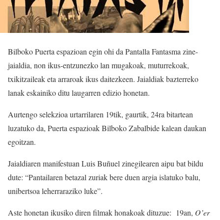
Bilboko Puerta espazioan egin ohi da Pantalla Fantasma zine-
jaialdia, non ikus-entzunezko lan mugakoak, muturrekoak,
txikitzaileak eta arraroak ikus daitezkeen. Jaialdiak bazterreko
lanak eskainiko ditu laugarren edizio honetan.
Aurtengo selekzioa urtarrilaren 19tik, gaurtik, 24ra bitartean
luzatuko da, Puerta espazioak Bilboko Zabalbide kalean daukan
egoitzan.
Jaialdiaren manifestuan Luis Buñuel zinegilearen aipu bat bildu
dute: “Pantailaren betazal zuriak bere duen argia islatuko balu,
unibertsoa leherraraziko luke”.
Aste honetan ikusiko diren filmak honakoak dituzue: 19an,
O’er