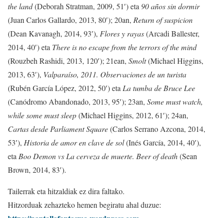
the land
(Deborah Stratman, 2009, 51′) eta
90 años sin dormir
(Juan Carlos Gallardo, 2013, 80′); 20an,
Return of suspicion
(Dean Kavanagh, 2014, 93′),
Flores y rayas
(Arcadi Ballester,
2014, 40′) eta
There is no escape from the terrors of the mind
(Rouzbeh Rashidi, 2013, 120′); 21ean,
Smolt
(Michael Higgins,
2013, 63′),
Valparaíso, 2011. Observaciones de un turista
(Rubén García López, 2012, 50′) eta
La tumba de Bruce Lee
(Canódromo Abandonado, 2013, 95′); 23an,
Some must watch,
while some must sleep
(Michael Higgins, 2012, 61′); 24an,
Cartas desde Parliament Square
(Carlos Serrano Azcona, 2014,
53′),
Historia de amor en clave de sol
(Inés García, 2014, 40′),
eta
Boo Demon vs La cerveza de muerte. Beer of death
(Sean
Brown, 2014, 83′).
Tailerrak eta hitzaldiak ez dira faltako.
Hitzorduak zehazteko hemen begiratu ahal duzue: