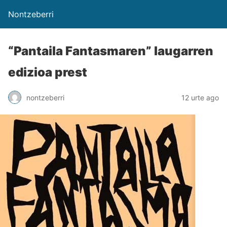
Nontzeberri
“Pantaila Fantasmaren” laugarren
edizioa prest
nontzeberri
12 urte ago