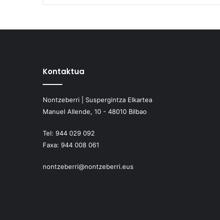
Kontaktua
Nontzeberri | Suspergintza Elkartea
Manuel Allende, 10 - 48010 Bilbao
Tel:
944 029 092
Faxa:
944 008 061
nontzeberri@nontzeberri.eus