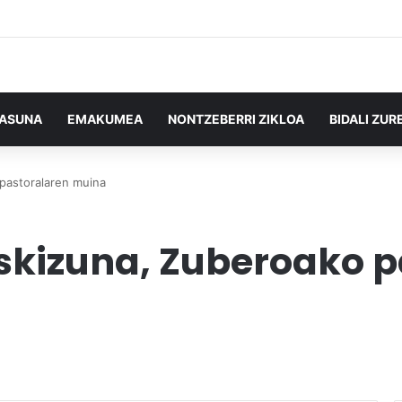
TASUNA
EMAKUMEA
NONTZEBERRI ZIKLOA
BIDALI ZUR
 pastoralaren muina
uskizuna, Zuberoako 