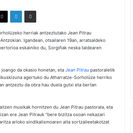
X
LinkedIn
Partekatu e-posta bidez
Sorholüzeko herriak antzeztutako
Jean Pitrau
Antzokian. Igandean, otsailaren 19an, arratsaldeko
ertorioa eskainiko du, Sorgiñak neska taldearen
a joango da okasio honetan, eta
Jean Pitrau
pastoraletik
ikuskizuna agertuko du Atharratze-Sorholüze herriko
an antzeztu da obra hau duela gutxi eta bertan
zaitzen musikak hornitzen du
Jean Pitrau
pastorala, eta
 izan ere Jean Pitrauk “bere bizitza osoan nekazari
ritza arloko sindikalismoaren aita sortzaileetakotzat