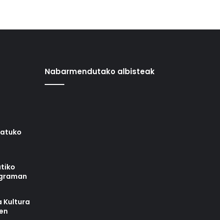
Nabarmendutako albisteak
iatuko
tiko
ograman
 Kultura
zen