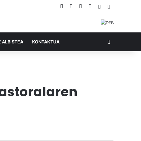
Facebook
X
YouTube
RSS
Ausazko artikul
Sidebar
Bilatu honela
E ALBISTEA
KONTAKTUA
pastoralaren