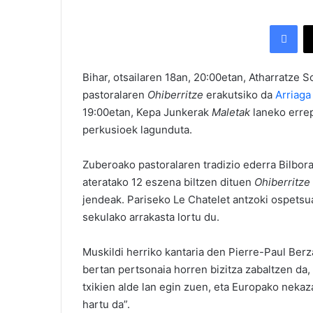
Facebook
Bihar, otsailaren 18an, 20:00etan, Atharratze 
pastoralaren
Ohiberritze
erakutsiko da
Arriaga
19:00etan, Kepa Junkerak
Maletak
laneko errep
perkusioek lagunduta.
Zuberoako pastoralaren tradizio ederra Bilbor
ateratako 12 eszena biltzen dituen
Ohiberritze
jendeak. Pariseko Le Chatelet antzoki ospetsu
sekulako arrakasta lortu du.
Muskildi herriko kantaria den Pierre-Paul Ber
bertan pertsonaia horren bizitza zabaltzen da,
txikien alde lan egin zuen, eta Europako nekaza
hartu da”.