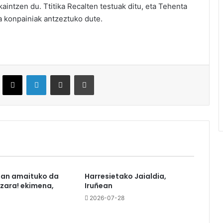
intzen du. Ttitika Recalten testuak ditu, eta Tehenta
a konpainiak antzeztuko dute.
ebook
X
LinkedIn
Partekatu e-posta bidez
Inprimatu
tan amaituko da
Harresietako Jaialdia,
azara! ekimena,
Iruñean
2026-07-28