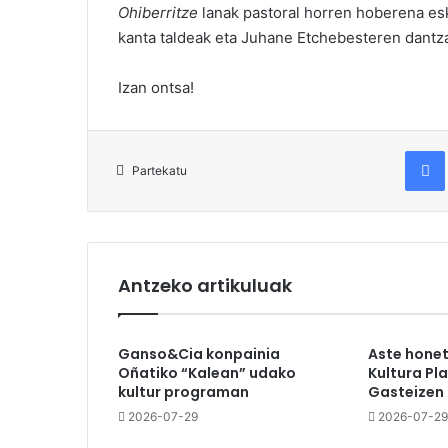
Ohiberritze
lanak pastoral horren hoberena eska
kanta taldeak eta Juhane Etchebesteren dantz
Izan ontsa!
Fac
Partekatu
Antzeko artikuluak
Ganso&Cia konpainia
Aste hone
Oñatiko “Kalean” udako
Kultura Pl
kultur programan
Gasteizen
2026-07-29
2026-07-29