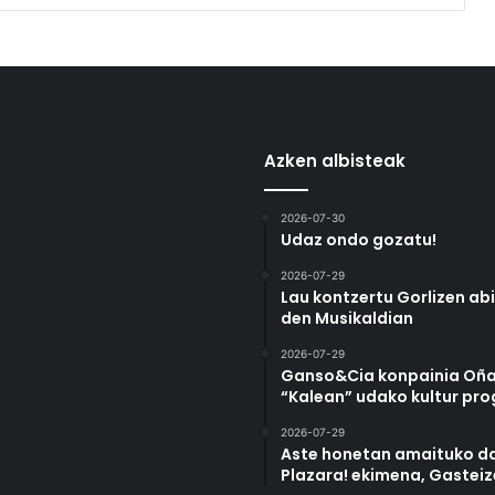
Azken albisteak
2026-07-30
Udaz ondo gozatu!
2026-07-29
Lau kontzertu Gorlizen ab
den Musikaldian
2026-07-29
Ganso&Cia konpainia Oña
“Kalean” udako kultur pr
2026-07-29
Aste honetan amaituko da
Plazara! ekimena, Gastei