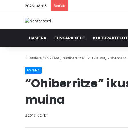
2026-08-06
Berriak
HASIERA
EUSKARA XEDE
KULTURARTEKO
Hasiera
/
ESZENA
/
“Ohiberritze” ikuskizuna, Zuberoako
ESZENA
“Ohiberritze” ik
muina
2017-02-17