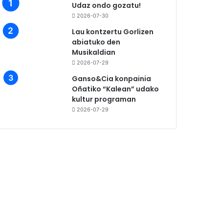
Udaz ondo gozatu!
2026-07-30
Lau kontzertu Gorlizen
abiatuko den
Musikaldian
2026-07-29
Ganso&Cia konpainia
Oñatiko “Kalean” udako
kultur programan
2026-07-29