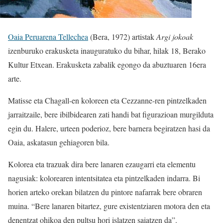
Oaia Peruarena Tellechea
(Bera, 1972) artistak
Argi jokoak
izenburuko erakusketa inauguratuko du bihar, hilak 18, Berako
Kultur Etxean. Erakusketa zabalik egongo da abuztuaren 16era
arte.
Matisse eta Chagall-en koloreen eta Cezzanne-ren pintzelkaden
jarraitzaile, bere ibilbidearen zati handi bat figurazioan murgilduta
egin du. Halere, urteen poderioz, bere barnera begiratzen hasi da
Oaia, askatasun gehiagoren bila.
Kolorea eta trazuak dira bere lanaren ezaugarri eta elementu
nagusiak: kolorearen intentsitatea eta pintzelkaden indarra. Bi
horien arteko orekan bilatzen du pintore nafarrak bere obraren
muina. “Bere lanaren bitartez, gure existentziaren motora den eta
denentzat ohikoa den pultsu hori islatzen saiatzen da”.