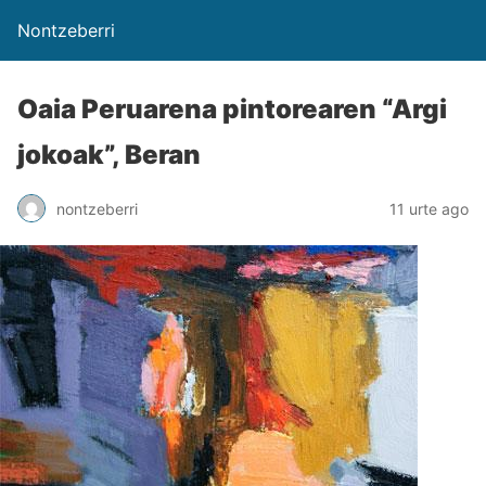
Nontzeberri
Oaia Peruarena pintorearen “Argi
jokoak”, Beran
nontzeberri
11 urte ago