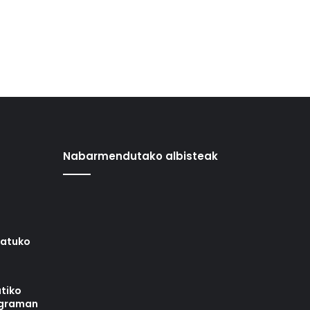
Nabarmendutako albisteak
iatuko
tiko
ograman