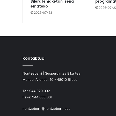
Bilera lehiaketan izena
programat
emateko
2026-07-2
2026-07-28
Kontaktua
Nontzeberri | Suspergintza Elkartea
Manuel Allende, 10 - 48010 Bilbao
Tel:
944 029 092
Faxa:
944 008 061
nontzeberri@nontzeberri.eus