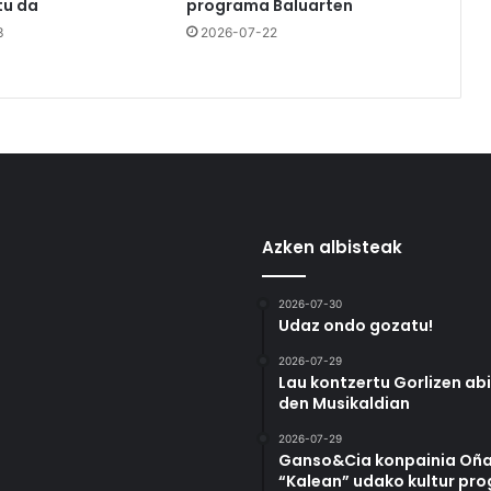
u da
programa Baluarten
3
2026-07-22
Azken albisteak
2026-07-30
Udaz ondo gozatu!
2026-07-29
Lau kontzertu Gorlizen ab
den Musikaldian
2026-07-29
Ganso&Cia konpainia Oña
“Kalean” udako kultur pr