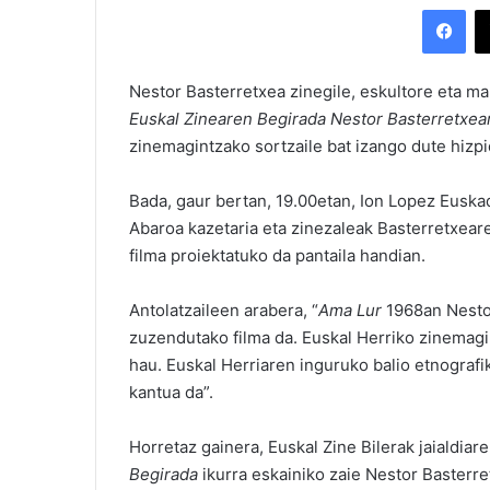
Facebook
Nestor Basterretxea zinegile, eskultore eta ma
Euskal Zinearen Begirada Nestor Basterretxear
zinemagintzako sortzaile bat izango dute hizpi
Bada, gaur bertan, 19.00etan, Ion Lopez Euska
Abaroa kazetaria eta zinezaleak Basterretxear
filma proiektatuko da pantaila handian.
Antolatzaileen arabera, “
Ama Lur
1968an Nestor
zuzendutako filma da. Euskal Herriko zinemagi
hau. Euskal Herriaren inguruko balio etnografi
kantua da”.
Horretaz gainera, Euskal Zine Bilerak jaialdiar
Begirada
ikurra eskainiko zaie Nestor Basterre