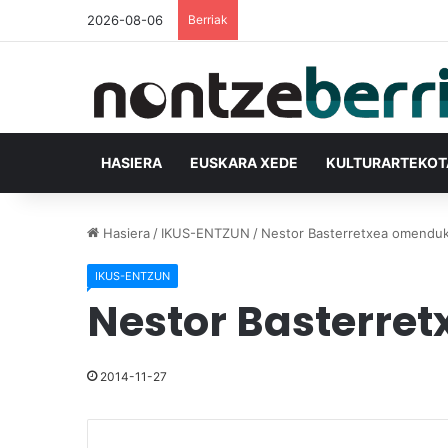
2026-08-06
Berriak
HASIERA
EUSKARA XEDE
KULTURARTEKO
Hasiera
/
IKUS-ENTZUN
/
Nestor Basterretxea omenduko
IKUS-ENTZUN
Nestor Basterret
2014-11-27