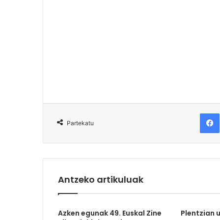
F
Partekatu
Antzeko artikuluak
Azken egunak 49. Euskal Zine
Plentzian 