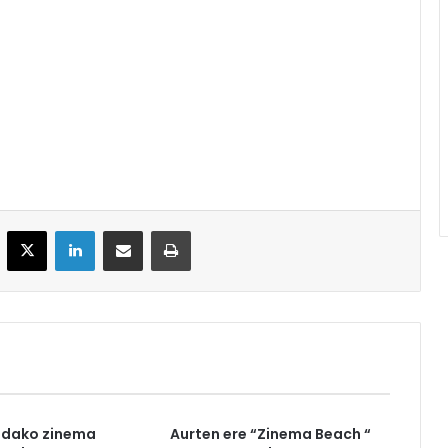
acebook
X
LinkedIn
Partekatu e-posta bidez
Inprimatu
udako zinema
Aurten ere “Zinema Beach “