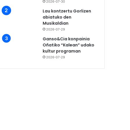
2026-07-30
Lau kontzertu Gorlizen
abiatuko den
Musikaldian
2026-07-29
Ganso&Cia konpainia
Oñatiko “Kalean” udako
kultur programan
2026-07-29