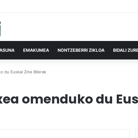
TASUNA
EMAKUMEA
NONTZEBERRI ZIKLOA
BIDALI ZUR
 du Euskal Zine Bilerak
xea omenduko du Eusk