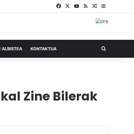
Facebook
X
YouTube
RSS
Ausazko artikul
Sidebar
Bilatu honel
E ALBISTEA
KONTAKTUA
al Zine Bilerak