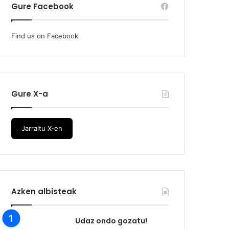
Gure Facebook
Find us on Facebook
Gure X-a
Jarraitu X-en
Azken albisteak
Udaz ondo gozatu!