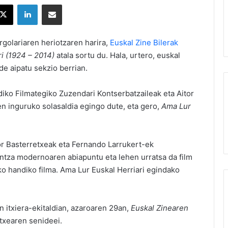
X
LinkedIn
Partekatu e-posta bidez
rgolariaren heriotzaren harira,
Euskal Zine Bilerak
i (1924 – 2014)
atala sortu du. Hala, urtero, euskal
de aipatu sekzio berrian.
diko Filmategiko Zuzendari Kontserbatzaileak eta Aitor
en inguruko solasaldia egingo dute, eta gero,
Ama Lur
 Basterretxeak eta Fernando Larrukert-ek
ntza modernoaren abiapuntu eta lehen urratsa da film
ko handiko filma. Ama Lur Euskal Herriari egindako
en itxiera-ekitaldian, azaroaren 29an,
Euskal Zinearen
txearen senideei.