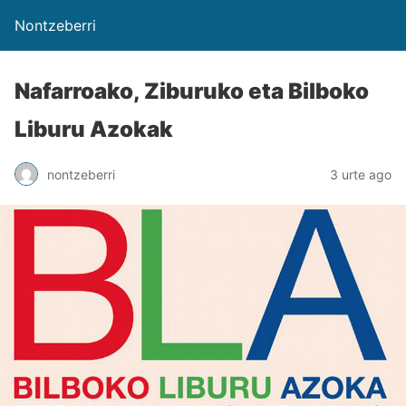
Nontzeberri
Nafarroako, Ziburuko eta Bilboko
Liburu Azokak
nontzeberri
3 urte ago