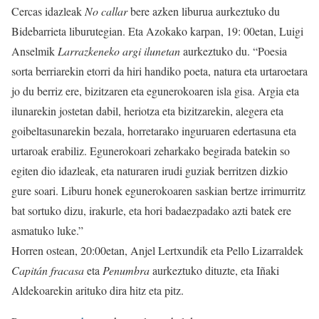
Cercas idazleak
No callar
bere azken liburua aurkeztuko du
Bidebarrieta liburutegian. Eta Azokako karpan, 19: 00etan, Luigi
Anselmik
Larrazkeneko argi ilunetan
aurkeztuko du. “Poesia
sorta berriarekin etorri da hiri handiko poeta, natura eta urtaroetara
jo du berriz ere, bizitzaren eta egunerokoaren isla gisa. Argia eta
ilunarekin jostetan dabil, heriotza eta bizitzarekin, alegera eta
goibeltasunarekin bezala, horretarako inguruaren edertasuna eta
urtaroak erabiliz. Egunerokoari zeharkako begirada batekin so
egiten dio idazleak, eta naturaren irudi guziak berritzen dizkio
gure soari. Liburu honek egunerokoaren saskian bertze irrimurritz
bat sortuko dizu, irakurle, eta hori badaezpadako azti batek ere
asmatuko luke.”
Horren ostean, 20:00etan, Anjel Lertxundik eta Pello Lizarraldek
Capitán fracasa
eta
Penumbra
aurkeztuko dituzte, eta Iñaki
Aldekoarekin arituko dira hitz eta pitz.