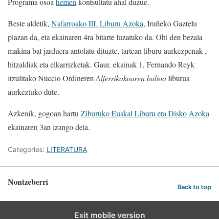
Programa osoa
hemen
kontsultatu ahal duzue.
Beste aldetik,
Nafarroako III. Liburu Azoka
, Iruñeko Gaztelu
plazan da, eta ekainaren 4ra bitarte luzatuko da. Ohi den bezala
makina bat jarduera antolatu dituzte, tartean liburu aurkezpenak ,
hitzaldiak eta elkarrizketak. Gaur, ekainak 1, Fernando Reyk
itzulitako Nuccio Ordineren
Alferrikakoaren balioa
liburua
aurkeztuko dute.
Azkenik, gogoan hartu
Ziburuko Euskal Liburu eta Disko Azoka
ekainaren 3an izango dela.
Categories:
LITERATURA
Nontzeberri
Back to top
Exit mobile version