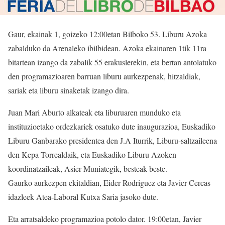
Gaur, ekainak 1, goizeko 12:00etan Bilboko 53. Liburu Azoka
zabalduko da Arenaleko ibilbidean. Azoka ekainaren 1tik 11ra
bitartean izango da zabalik 55 erakuslerekin, eta bertan antolatuko
den programazioaren barruan liburu aurkezpenak, hitzaldiak,
sariak eta liburu sinaketak izango dira.
Juan Mari Aburto alkateak eta liburuaren munduko eta
instituzioetako ordezkariek osatuko dute inaugurazioa, Euskadiko
Liburu Ganbarako presidentea den J.A Iturrik, Liburu-saltzaileena
den Kepa Torrealdaik, eta Euskadiko Liburu Azoken
koordinatzaileak, Asier Muniategik, besteak beste.
Gaurko aurkezpen ekitaldian, Eider Rodriguez eta Javier Cercas
idazleek Atea-Laboral Kutxa Saria jasoko dute.
Eta arratsaldeko programazioa potolo dator. 19:00etan, Javier