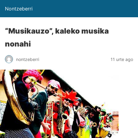
Nontzeberri
“Musikauzo”, kaleko musika
nonahi
nontzeberri
11 urte ago