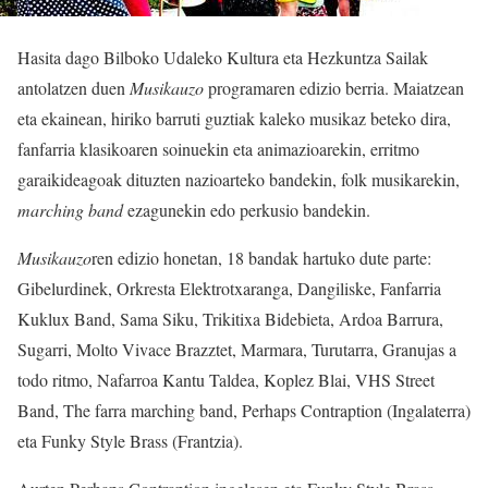
Hasita dago Bilboko Udaleko Kultura eta Hezkuntza Sailak
antolatzen duen
Musikauzo
programaren edizio berria. Maiatzean
eta ekainean, hiriko barruti guztiak kaleko musikaz beteko dira,
fanfarria klasikoaren soinuekin eta animazioarekin, erritmo
garaikideagoak dituzten nazioarteko bandekin, folk musikarekin,
marching band
ezagunekin edo perkusio bandekin.
Musikauzo
ren edizio honetan, 18 bandak hartuko dute parte:
Gibelurdinek, Orkresta Elektrotxaranga, Dangiliske, Fanfarria
Kuklux Band, Sama Siku, Trikitixa Bidebieta, Ardoa Barrura,
Sugarri, Molto Vivace Brazztet, Marmara, Turutarra, Granujas a
todo ritmo, Nafarroa Kantu Taldea, Koplez Blai, VHS Street
Band, The farra marching band, Perhaps Contraption (Ingalaterra)
eta Funky Style Brass (Frantzia).