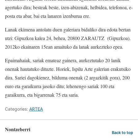
agertuko dira; besteak beste, izen-abizenak, helbidea, telefonoa, e-
posta eta abar, bai eta lanaren izenburua ere.
Lanak ekimena antolatu duen galeriara bidaliko dira edota bertan
utzi: Gipuzkoa kalea 24, behea, 20800 ZARAUTZ (Gipuzkoa).
2012ko ekainaren 15ean amaituko da lanak aurkezteko epea.
Epaimahaiak, sariak emateaz gainera, aurkeztutako 20 lanik
onenak hautatuko dituzte. Horiek, Ispilu Arte galerian erakutsiko
dira. Sariei dagokienez, bilduma onenak (2 argazkitik gora), 200
euro eta garaikurra jasoko ditu; lehenengo sariak 100 eta
garaikurra, eta bigarrenak 75 eta saria.
Categories:
ARTEA
Nontzeberri
Back to top