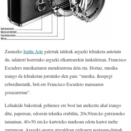
Zarauzko
Ispilu Arte
galeriak taldeak argazki lehiaketa antolatu
du, udalerri horretako argazki elkartearekin lankidetzan, Francisco
Escudero musikariaren mendeurrena dela eta. Hortaz, musika
izango da lehiaketan jorratuko den gaia: “musika, ikuspegi
ezberdinetatik, beti ere Francisco Escudero maisuaren
gorazarretan”.
Lehiakide bakoitzak gehienez ere bost lan aurkeztu ahal izango
ditu, paperean, edozein teknika erabilita, 20x30zm.ko gutxieneko
tamainan, 40×50 zm.ko kartoizko markoan edota kartoi mehe
zurrunean. Argazki ororen atzealdean egilearen nortasun-datuak