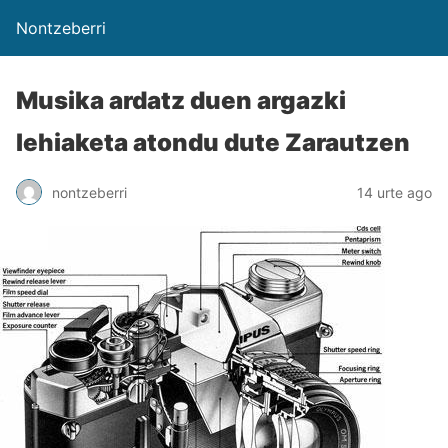
Nontzeberri
Musika ardatz duen argazki
lehiaketa atondu dute Zarautzen
nontzeberri
14 urte ago