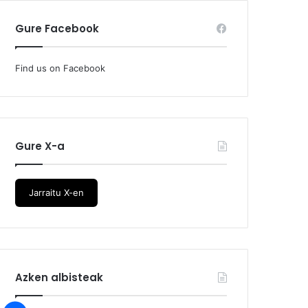
Gure Facebook
Find us on Facebook
Gure X-a
Jarraitu X-en
Azken albisteak