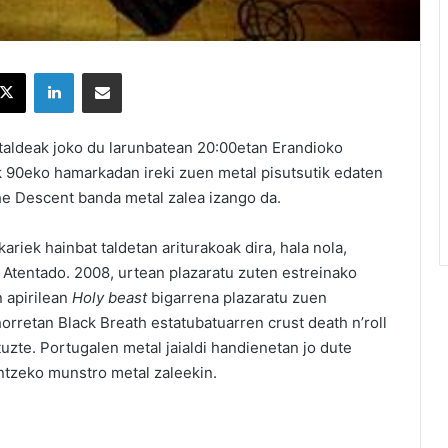
X
LinkedIn
Partekatu e-posta bidez
aldeak joko du larunbatean 20:00etan Erandioko
 90eko hamarkadan ireki zuen metal pisutsutik edaten
he Descent banda metal zalea izango da.
iek hainbat taldetan ariturakoak dira, hala nola,
Atentado. 2008, urtean plazaratu zuten estreinako
n apirilean
Holy beast
bigarrena plazaratu zuen
orretan Black Breath estatubatuarren crust death n’roll
tuzte. Portugalen metal jaialdi handienetan jo dute
tzeko munstro metal zaleekin.