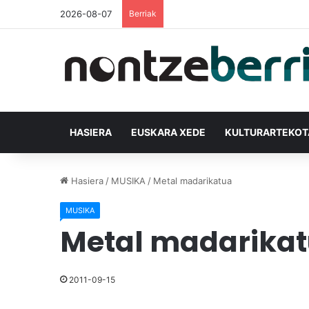
2026-08-07
Berriak
HASIERA
EUSKARA XEDE
KULTURARTEKO
Hasiera
/
MUSIKA
/
Metal madarikatua
MUSIKA
Metal madarika
2011-09-15