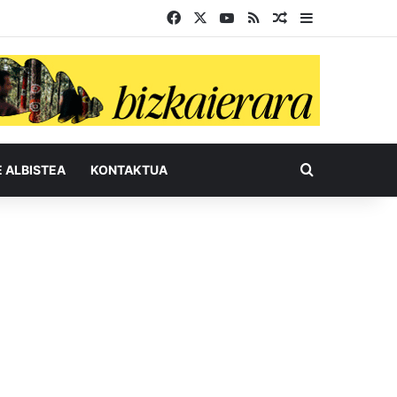
Facebook
X
YouTube
RSS
Ausazko artikul
Sidebar
Bilatu honel
E ALBISTEA
KONTAKTUA