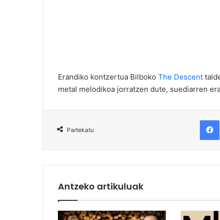
Erandiko kontzertua Bilboko
The Descent
tald
metal melodikoa jorratzen dute, suediarren er
F
Partekatu
Antzeko artikuluak