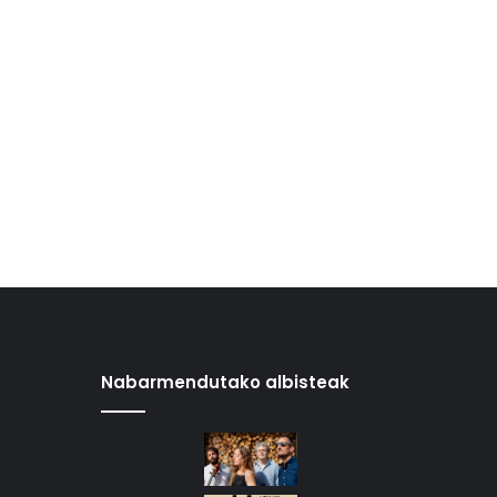
Nabarmendutako albisteak