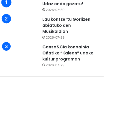
Udaz ondo gozatu!
2026-07-30
Lau kontzertu Gorlizen
abiatuko den
Musikaldian
2026-07-29
Ganso&Cia konpainia
Oñatiko “Kalean” udako
kultur programan
2026-07-29