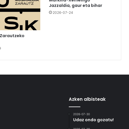
Markina-Xemeingo
Jazzaldia, gaur eta bihar
2026-07-24
 Zarautzeko
9
Azken albisteak
2026-07-30
Udaz ondo gozatu!