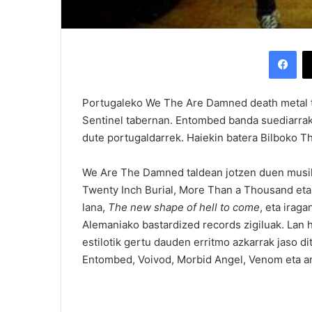
Facebook
Portugaleko We The Are Damned death metal t
Sentinel tabernan. Entombed banda suediarrak
dute portugaldarrek. Haiekin batera Bilboko T
We Are The Damned taldean jotzen duen musikar
Twenty Inch Burial, More Than a Thousand eta 
lana,
The new shape of hell to come
, eta iraga
Alemaniako bastardized records zigiluak. Lan h
estilotik gertu dauden erritmo azkarrak jaso di
Entombed, Voivod, Morbid Angel, Venom eta an