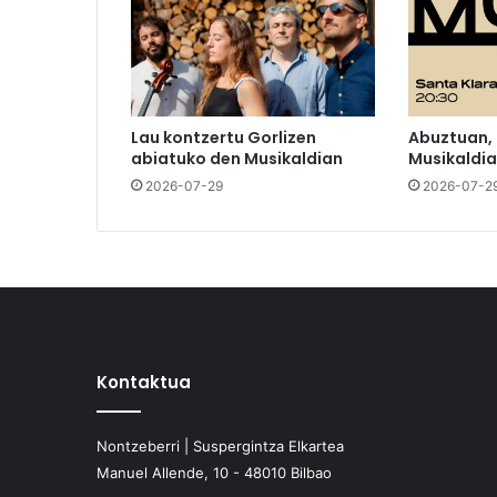
Lau kontzertu Gorlizen
Abuztuan,
abiatuko den Musikaldian
Musikaldia
2026-07-29
2026-07-2
Kontaktua
Nontzeberri | Suspergintza Elkartea
Manuel Allende, 10 - 48010 Bilbao