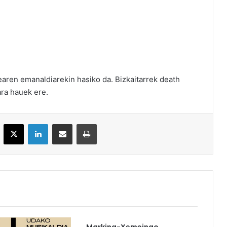
earen emanaldiarekin hasiko da. Bizkaitarrek death
ara hauek ere.
acebook
X
LinkedIn
Partekatu e-posta bidez
Inprimatu