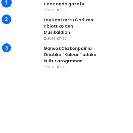
Udaz ondo gozatu!
2026-07-30
Lau kontzertu Gorlizen
abiatuko den
Musikaldian
2026-07-29
Ganso&Cia konpainia
Oñatiko “Kalean” udako
kultur programan
2026-07-29