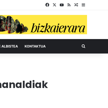
Facebook
X
YouTube
RSS
Ausazko artikul
Sidebar
Bilatu honel
E ALBISTEA
KONTAKTUA
manaldiak