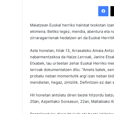
Facebook
Maiatzean Euskal herriko hainbat txokotan iza
ekimena. Betiko legez, mendia, abentura eta na
zirraragarrienak hedatzen ari da Euskal Herritik
Aste honetan, hilak 13, Arrasateko Amaia Antzo
nabarmentzekoa da
Haize Lerroak
, Janire Etx
Etxabek, lau urteetan zehar Euskal Herriko m
lerroak dokumentatzen ditu. “Amets batek, sen
probatu neban momentutik argi izan neban bide
mendietan, hegaz, zintzilik. Definitzen ez da
Hil honetan antolatu diren beste hitzordu bat
20an, Azpeitiako Soreasun, 22an, Mallabiako K