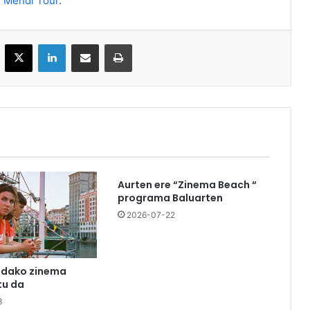
:
Mendi Tour
.
acebook
X
LinkedIn
Partekatu e-posta bidez
Inprimatu
Aurten ere “Zinema Beach “
programa Baluarten
2026-07-22
udako zinema
u da
3