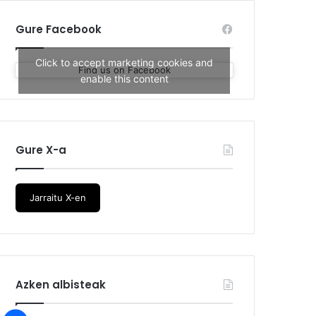
Gure Facebook
Click to accept marketing cookies and
Find us on Facebook
enable this content
Gure X-a
Jarraitu X-en
Azken albisteak