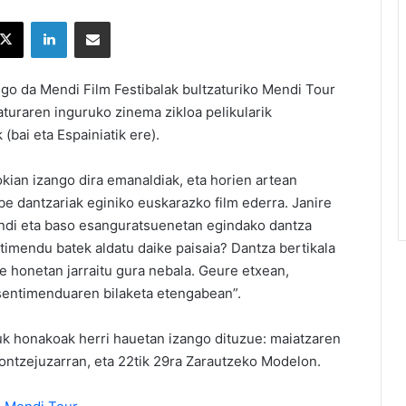
X
LinkedIn
Partekatu e-posta bidez
ngo da Mendi Film Festibalak bultzaturiko Mendi Tour
turaren inguruko zinema zikloa pelikularik
 (bai eta Espainiatik ere).
kian izango dira emanaldiak, eta horien artean
abe dantzariak eginiko euskarazko film ederra. Janire
endi eta baso esanguratsuenetan egindako dantza
timendu batek aldatu daike paisaia? Dantza bertikala
 honetan jarraitu gura nebala. Geure etxean,
n sentimenduaren bilaketa etengabean”.
zuk honakoak herri hauetan izango dituzue: maiatzaren
ontzejuzarran, eta 22tik 29ra Zarautzeko Modelon.