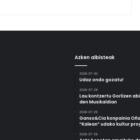
Azken albisteak
2026-07-30
Udaz ondo gozatu!
2026-07-29
Lau kontzertu Gorlizen ab
den Musikaldian
2026-07-29
Ganso&Cia konpainia Oña
“Kalean” udako kultur pr
2026-07-29