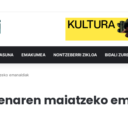
TASUNA
EMAKUMEA
NONTZEBERRI ZIKLOA
BIDALI ZUR
zeko emanaldiak
enaren maiatzeko e