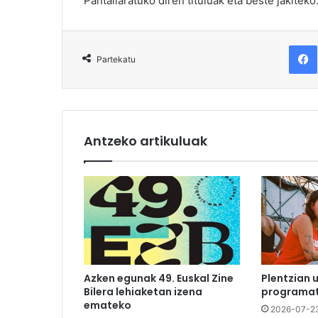
Pantailaratuko diren tituluak eta beste jakiteko
F
Partekatu
Antzeko artikuluak
Azken egunak 49. Euskal Zine
Plentzian 
Bilera lehiaketan izena
programat
emateko
2026-07-2