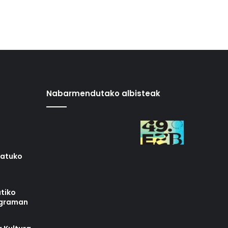
Nabarmendutako albisteak
iatuko
tiko
ograman