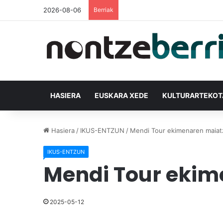
2026-08-06
Berriak
HASIERA
EUSKARA XEDE
KULTURARTEKO
Hasiera
/
IKUS-ENTZUN
/
Mendi Tour ekimenaren maiat
IKUS-ENTZUN
Mendi Tour ekim
2025-05-12