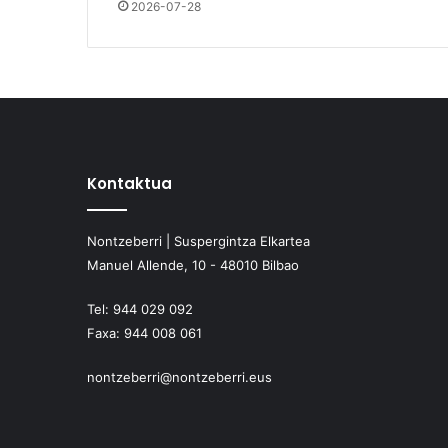
2026-07-28
Kontaktua
Nontzeberri | Suspergintza Elkartea
Manuel Allende, 10 - 48010 Bilbao
Tel:
944 029 092
Faxa:
944 008 061
nontzeberri@nontzeberri.eus