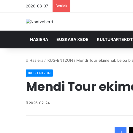
2026-08-07
Berriak
HASIERA
EUSKARA XEDE
KULTURARTEKO
Hasiera
/
IKUS-ENTZUN
/
Mendi Tour ekimenak Leioa bi
IKUS-ENTZUN
Mendi Tour ekim
2026-02-24
Facebook