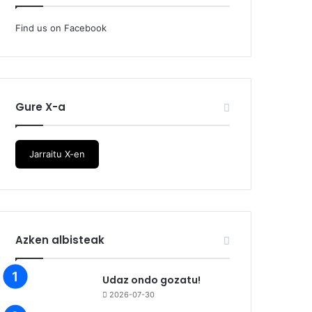
Find us on Facebook
Gure X-a
Jarraitu X-en
Azken albisteak
Udaz ondo gozatu!
2026-07-30