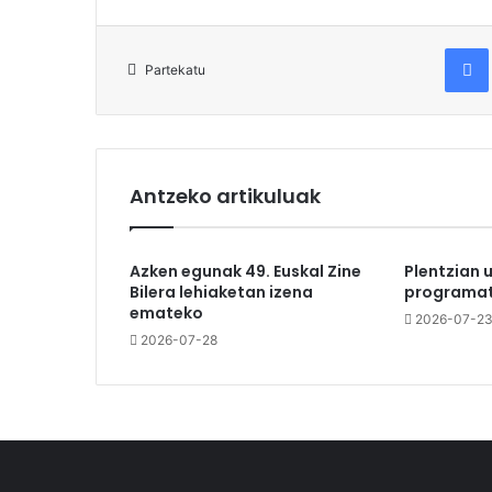
Fac
Partekatu
Antzeko artikuluak
Azken egunak 49. Euskal Zine
Plentzian 
Bilera lehiaketan izena
programat
emateko
2026-07-2
2026-07-28