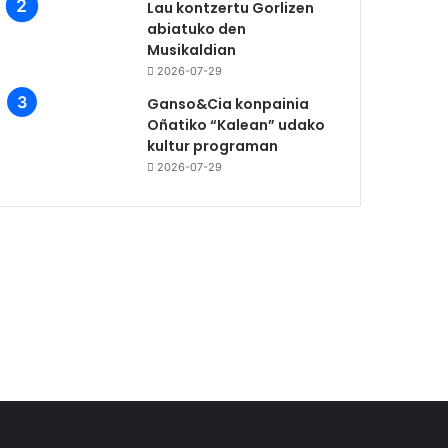
Lau kontzertu Gorlizen
abiatuko den
Musikaldian
2026-07-29
Ganso&Cia konpainia
Oñatiko “Kalean” udako
kultur programan
2026-07-29