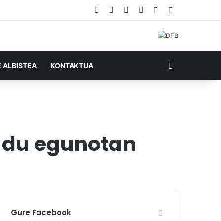
Facebook
X
YouTube
RSS
Ausazko artikul
Sidebar
Bilatu honela
E ALBISTEA
KONTAKTUA
o du egunotan
Gure Facebook