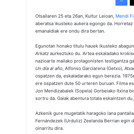
Otsailaren 25 eta 26an, Kultur Leioan,
Mendi F
aberatsa ikusteko aukera egongo da. Horretaz 
emanaldiak ere ondu dira bertan.
Egunotan honako titulu hauek ikusteko abagun
Arkatz
aurkeztuko du. Artea eskaladako krokis
nazioarte mailako protagonisten testigantza ga
Un día al año
, Alfonso Garcíarena (Getxo), Atx
ospatzen da, eskaladarako egun berezia. 1975ea
ere ospatzen dute 50 urteren buruan. Filma esk
Jon Mendizabalek (Sopela) Gorbeiako Itxina bisi
sortru da. Gaiak abentura totala eskaintzen du
Azkenik gure mugetatik haragoko lana pantailar
Fernándezek (Urduliz) Zeelanda Berrian egin 
oinarritu dira.