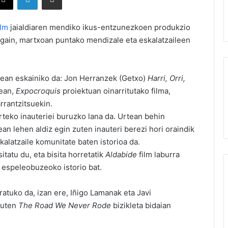
ilm
jaialdiaren mendiko ikus-entzunezkoen produkzio
gain, martxoan puntako mendizale eta eskalatzaileen
ean eskainiko da: Jon Herranzek (Getxo)
Harri, Orri,
ean,
Expocroquis
proiektuan oinarritutako filma,
rrantzitsuekin.
arteko inauteriei buruzko lana da. Urtean behin
n lehen aldiz egin zuten inauteri berezi hori oraindik
alatzaile komunitate baten istorioa da.
tatu du, eta bisita horretatik
Aldabide
film laburra
, espeleobuzeoko istorio bat.
atuko da, izan ere, Iñigo Lamanak eta Javi
duten
The Road We Never Rode
bizikleta bidaian