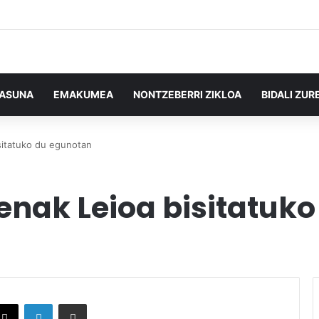
TASUNA
EMAKUMEA
NONTZEBERRI ZIKLOA
BIDALI ZUR
sitatuko du egunotan
enak Leioa bisitatuk
X
LinkedIn
Partekatu e-posta bidez