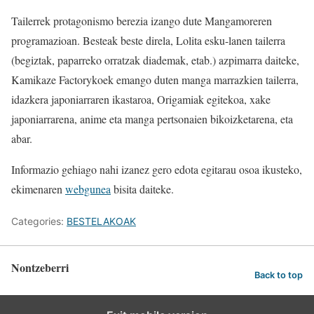
Tailerrek protagonismo berezia izango dute Mangamoreren
programazioan. Besteak beste direla, Lolita esku-lanen tailerra
(begiztak, paparreko orratzak diademak, etab.) azpimarra daiteke,
Kamikaze Factorykoek emango duten manga marrazkien tailerra,
idazkera japoniarraren ikastaroa, Origamiak egitekoa, xake
japoniarrarena, anime eta manga pertsonaien bikoizketarena, eta
abar.
Informazio gehiago nahi izanez gero edota egitarau osoa ikusteko,
ekimenaren
webgunea
bisita daiteke.
Categories:
BESTELAKOAK
Nontzeberri
Back to top