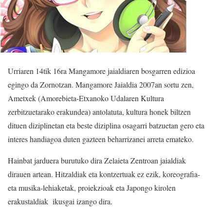
Urriaren 14tik 16ra Mangamore jaialdiaren bosgarren edizioa
egingo da Zornotzan. Mangamore Jaialdia 2007an sortu zen,
Ametxek (Amorebieta-Etxanoko Udalaren Kultura
zerbitzuetarako erakundea) antolatuta, kultura honek biltzen
dituen diziplinetan eta beste diziplina osagarri batzuetan gero eta
interes handiagoa duten gazteen beharrizanei arreta emateko.
Hainbat jarduera burutuko dira Zelaieta Zentroan jaialdiak
dirauen artean. Hitzaldiak eta kontzertuak ez ezik, koreografia-
eta musika-lehiaketak, proiekzioak eta Japongo kirolen
erakustaldiak ikusgai izango dira.