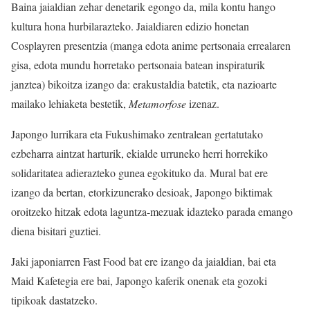
Baina jaialdian zehar denetarik egongo da, mila kontu hango
kultura hona hurbilarazteko. Jaialdiaren edizio honetan
Cosplayren presentzia (manga edota anime pertsonaia errealaren
gisa, edota mundu horretako pertsonaia batean inspiraturik
janztea) bikoitza izango da: erakustaldia batetik, eta nazioarte
mailako lehiaketa bestetik,
Metamorfose
izenaz.
Japongo lurrikara eta Fukushimako zentralean gertatutako
ezbeharra aintzat harturik, ekialde urruneko herri horrekiko
solidaritatea adierazteko gunea egokituko da. Mural bat ere
izango da bertan, etorkizunerako desioak, Japongo biktimak
oroitzeko hitzak edota laguntza-mezuak idazteko parada emango
diena bisitari guztiei.
Jaki japoniarren Fast Food bat ere izango da jaialdian, bai eta
Maid Kafetegia ere bai, Japongo kaferik onenak eta gozoki
tipikoak dastatzeko.