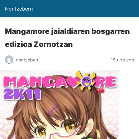
Nontzeberri
Mangamore jaialdiaren bosgarren
edizioa Zornotzan
nontzeberri
15 urte ago