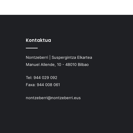
Kontaktua
Nontzeberri | Suspergintza Elkartea
Manuel Allende, 10 - 48010 Bilbao
Tel:
944 029 092
Faxa:
944 008 061
nontzeberri@nontzeberri.eus