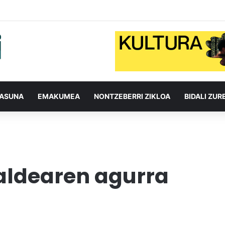
TASUNA
EMAKUMEA
NONTZEBERRI ZIKLOA
BIDALI ZUR
aldearen agurra