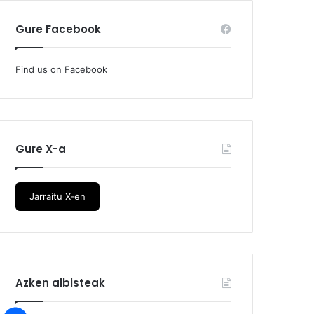
Gure Facebook
Find us on Facebook
Gure X-a
Jarraitu X-en
Azken albisteak