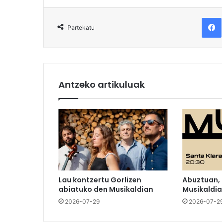
F
Partekatu
Antzeko artikuluak
Lau kontzertu Gorlizen
Abuztuan,
abiatuko den Musikaldian
Musikaldia
2026-07-29
2026-07-2