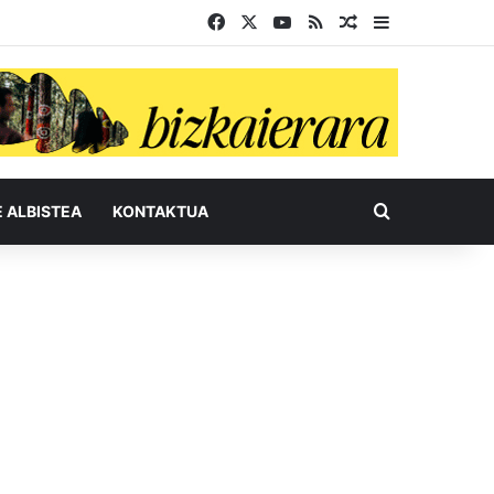
Facebook
X
YouTube
RSS
Ausazko artikul
Sidebar
Bilatu honel
E ALBISTEA
KONTAKTUA