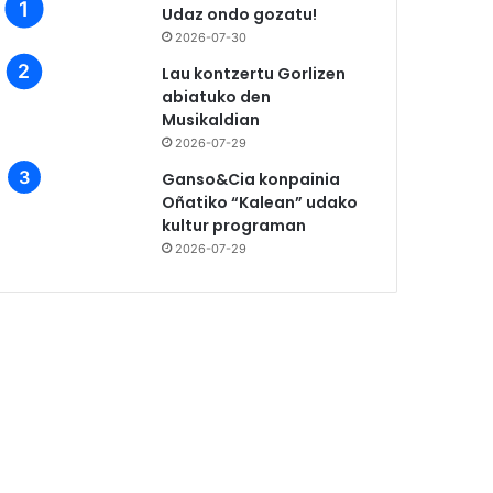
Udaz ondo gozatu!
2026-07-30
Lau kontzertu Gorlizen
abiatuko den
Musikaldian
2026-07-29
Ganso&Cia konpainia
Oñatiko “Kalean” udako
kultur programan
2026-07-29