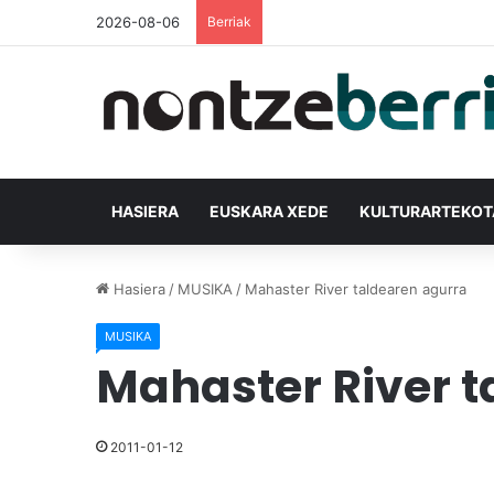
2026-08-06
Berriak
HASIERA
EUSKARA XEDE
KULTURARTEKO
Hasiera
/
MUSIKA
/
Mahaster River taldearen agurra
MUSIKA
Mahaster River t
2011-01-12