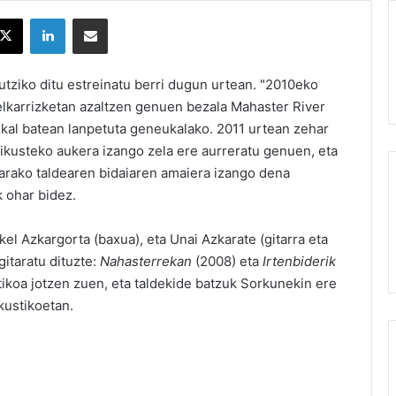
X
LinkedIn
Partekatu e-posta bidez
utziko ditu estreinatu berri dugun urtean. "2010eko
lkarrizketan azaltzen genuen bezala Mahaster River
kal batean lanpetuta geneukalako. 2011 urtean zehar
 ikusteko aukera izango zela ere aurreratu genuen, eta
arako taldearen bidaiaren amaiera izango dena
k ohar bidez.
el Azkargorta (baxua), eta Unai Azkarate (gitarra eta
gitaratu dituzte:
Nahasterrekan
(2008) eta
Irtenbiderik
tikoa jotzen zuen, eta taldekide batzuk Sorkunekin ere
akustikoetan.