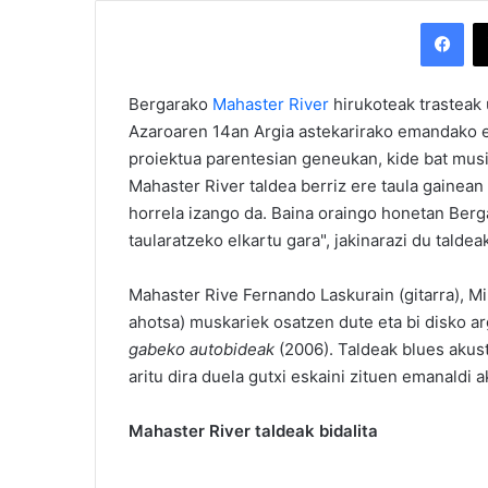
Facebook
Bergarako
Mahaster River
hirukoteak trasteak 
Azaroaren 14an Argia astekarirako emandako e
proiektua parentesian geneukan, kide bat musi
Mahaster River taldea berriz ere taula gainean
horrela izango da. Baina oraingo honetan Berg
taularatzeko elkartu gara", jakinarazi du taldea
Mahaster Rive Fernando Laskurain (gitarra), Mik
ahotsa) muskariek osatzen dute eta bi disko ar
gabeko autobideak
(2006). Taldeak blues akus
aritu dira duela gutxi eskaini zituen emanaldi 
Mahaster River taldeak bidalita