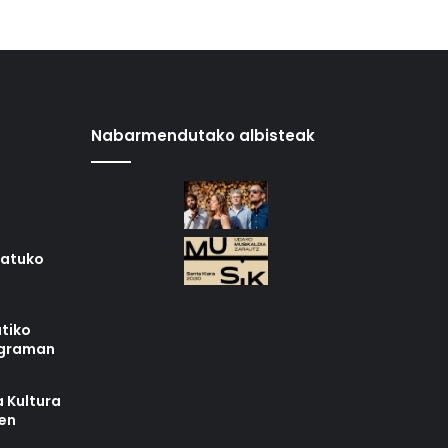
Nabarmendutako albisteak
iatuko
tiko
ograman
 Kultura
zen