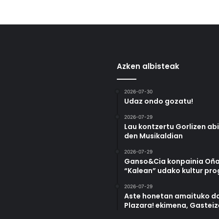
Azken albisteak
2026-07-30
Udaz ondo gozatu!
2026-07-29
Lau kontzertu Gorlizen ab
den Musikaldian
2026-07-29
Ganso&Cia konpainia Oña
“Kalean” udako kultur pr
2026-07-29
Aste honetan amaituko da
Plazara! ekimena, Gastei