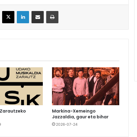
acebook
X
LinkedIn
Partekatu e-posta bidez
Inprimatu
 Zarautzeko
Markina-Xemeingo
Jazzaldia, gaur eta bihar
9
2026-07-24