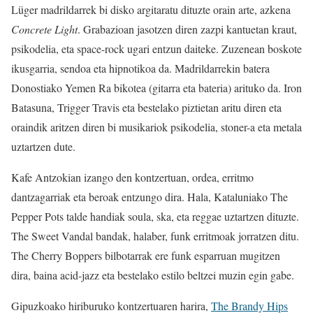
Lüger madrildarrek bi disko argitaratu dituzte orain arte, azkena
Concrete Light
. Grabazioan jasotzen diren zazpi kantuetan kraut,
psikodelia, eta space-rock ugari entzun daiteke. Zuzenean boskote
ikusgarria, sendoa eta hipnotikoa da. Madrildarrekin batera
Donostiako Yemen Ra bikotea (gitarra eta bateria) arituko da. Iron
Batasuna, Trigger Travis eta bestelako piztietan aritu diren eta
oraindik aritzen diren bi musikariok psikodelia, stoner-a eta metala
uztartzen dute.
Kafe Antzokian izango den kontzertuan, ordea, erritmo
dantzagarriak eta beroak entzungo dira. Hala, Kataluniako The
Pepper Pots talde handiak soula, ska, eta reggae uztartzen dituzte.
The Sweet Vandal bandak, halaber, funk erritmoak jorratzen ditu.
The Cherry Boppers bilbotarrak ere funk esparruan mugitzen
dira, baina acid-jazz eta bestelako estilo beltzei muzin egin gabe.
Gipuzkoako hiriburuko kontzertuaren harira,
The Brandy Hips