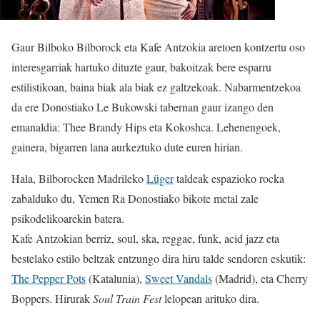
Gaur Bilboko Bilborock eta Kafe Antzokia aretoen kontzertu oso
interesgarriak hartuko dituzte gaur, bakoitzak bere esparru
estilistikoan, baina biak ala biak ez galtzekoak. Nabarmentzekoa
da ere Donostiako Le Bukowski tabernan gaur izango den
emanaldia: Thee Brandy Hips eta Kokoshca. Lehenengoek,
gainera, bigarren lana aurkeztuko dute euren hirian.
Hala, Bilborocken Madrileko
Lüger
taldeak espazioko rocka
zabalduko du, Yemen Ra Donostiako bikote metal zale
psikodelikoarekin batera.
Kafe Antzokian berriz, soul, ska, reggae, funk, acid jazz eta
bestelako estilo beltzak entzungo dira hiru talde sendoren eskutik:
The Pepper Pots
(Katalunia),
Sweet Vandals
(Madrid), eta Cherry
Boppers. Hirurak
Soul Train Fest
lelopean arituko dira.