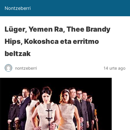
Nontzeberri
Lüger, Yemen Ra, Thee Brandy
Hips, Kokoshca eta erritmo
beltzak
nontzeberri
14 urte ago