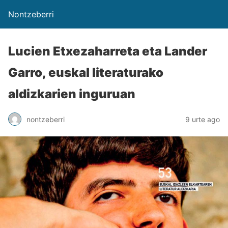
Nontzeberri
Lucien Etxezaharreta eta Lander
Garro, euskal literaturako
aldizkarien inguruan
nontzeberri
9 urte ago