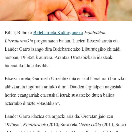
Bihar, Bilboko
Bidebarrieta Kulturguneko
Eztabaidak
Literaturarekin
programaren baitan, Lucien Etxezaharreta eta
Lander Garro izango dira Bidebarrietako Liburutegiko ekitaldi
aretoan, 19:30etik aurrera. Arantxa Urretabizkaia idazleak
bideratuko du solasaldia.
Etxezaharreta, Garro eta Urretabizkaia euskal literaturari buruzko
aldizkarien inguruan arituko dira: “Dauden argitalpen nagusiak,
horien ezaugarriak eta euskal letrak sustatzeko duten balioa
aztertuko dituzte solasaldian”.
Lander Garro idazlea eta argazkilaria da. Oreretan jaio zen
1975ean.
Kontrarioak
(2010, Susa) eta
Gerra txikia
(2014, Susa)