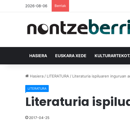
2026-08-06
Berriak
HASIERA
EUSKARA XEDE
KULTURARTEKO
Hasiera
/
LITERATURA
/
Literaturia ispiluaren inguruan 
LITERATURA
Literaturia ispi
2017-04-25