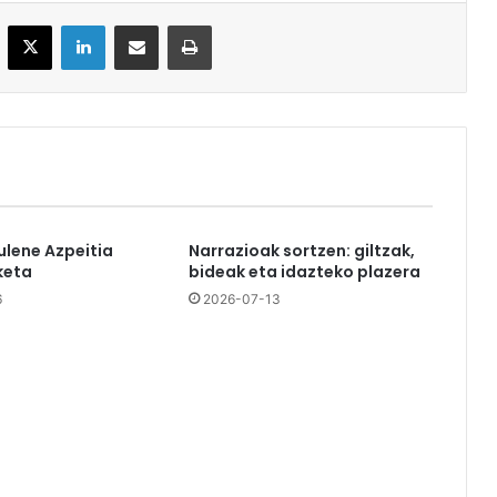
acebook
X
LinkedIn
Partekatu e-posta bidez
Inprimatu
ulene Azpeitia
Narrazioak sortzen: giltzak,
keta
bideak eta idazteko plazera
6
2026-07-13