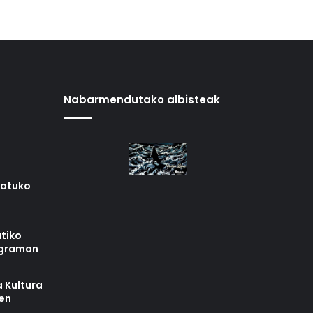
Nabarmendutako albisteak
iatuko
tiko
ograman
 Kultura
zen