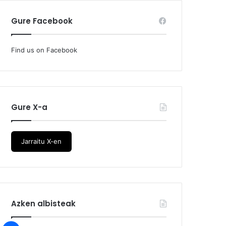
Gure Facebook
Find us on Facebook
Gure X-a
Jarraitu X-en
Azken albisteak