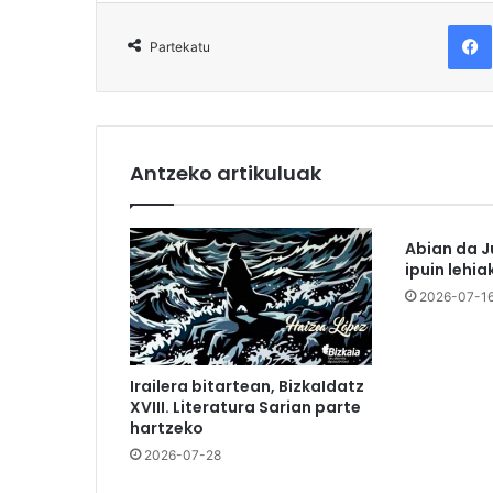
F
Partekatu
Antzeko artikuluak
Abian da J
ipuin lehia
2026-07-1
Irailera bitartean, BizkaIdatz
XVIII. Literatura Sarian parte
hartzeko
2026-07-28