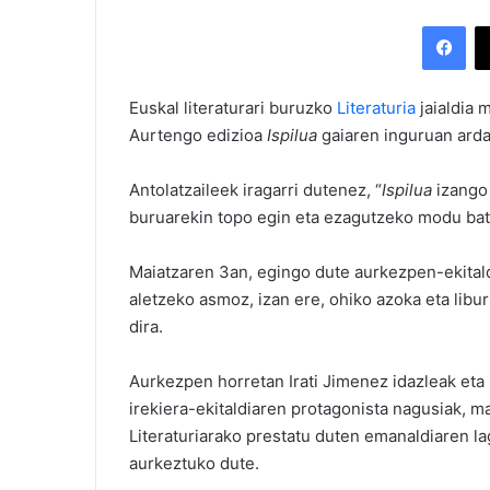
Facebook
Euskal literaturari buruzko
Literaturia
jaialdia 
Aurtengo edizioa
Ispilua
gaiaren inguruan arda
Antolatzaileek iragarri dutenez, “
Ispilua
izango 
buruarekin topo egin eta ezagutzeko modu bat
Maiatzaren 3an, egingo dute aurkezpen-ekitald
aletzeko asmoz, izan ere, ohiko azoka eta lib
dira.
Aurkezpen horretan Irati Jimenez idazleak eta 
irekiera-ekitaldiaren protagonista nagusiak, 
Literaturiarako prestatu duten emanaldiaren lag
aurkeztuko dute.