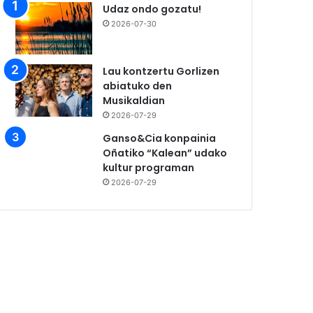
Udaz ondo gozatu!
2026-07-30
Lau kontzertu Gorlizen
abiatuko den
Musikaldian
2026-07-29
Ganso&Cia konpainia
Oñatiko “Kalean” udako
kultur programan
2026-07-29