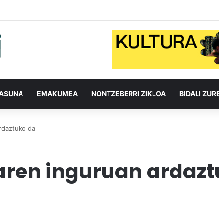
TASUNA
EMAKUMEA
NONTZEBERRI ZIKLOA
BIDALI ZUR
ardaztuko da
luaren inguruan ardaz