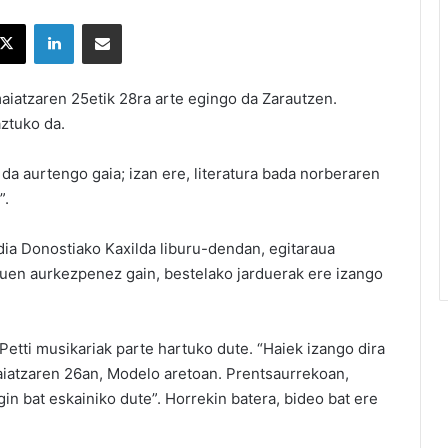
X
LinkedIn
Partekatu e-posta bidez
maiatzaren 25etik 28ra arte egingo da Zarautzen.
ztuko da.
da aurtengo gaia; izan ere, literatura bada norberaren
”.
ia Donostiako Kaxilda liburu-dendan, egitaraua
uruen aurkezpenez gain, bestelako jarduerak ere izango
Petti musikariak parte hartuko dute. “Haiek izango dira
maiatzaren 26an, Modelo aretoan. Prentsaurrekoan,
in bat eskainiko dute”. Horrekin batera, bideo bat ere