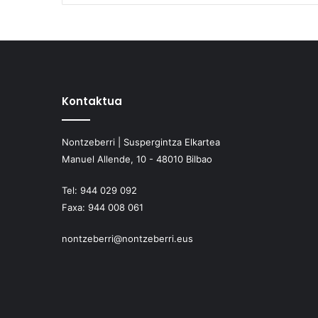
Kontaktua
Nontzeberri | Suspergintza Elkartea
Manuel Allende, 10 - 48010 Bilbao
Tel:
944 029 092
Faxa:
944 008 061
nontzeberri@nontzeberri.eus