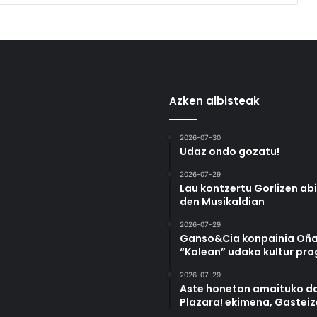
Azken albisteak
2026-07-30
Udaz ondo gozatu!
2026-07-29
Lau kontzertu Gorlizen ab
den Musikaldian
2026-07-29
Ganso&Cia konpainia Oña
“Kalean” udako kultur pr
2026-07-29
Aste honetan amaituko da
Plazara! ekimena, Gastei