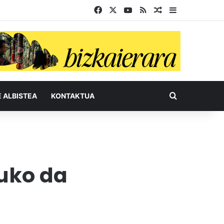
Facebook
X
YouTube
RSS
Ausazko artikul
Sidebar
Bilatu honel
E ALBISTEA
KONTAKTUA
tuko da