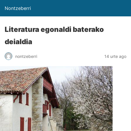
Nontzeberri
Literatura egonaldi baterako
deialdia
nontzeberri
14 urte ago