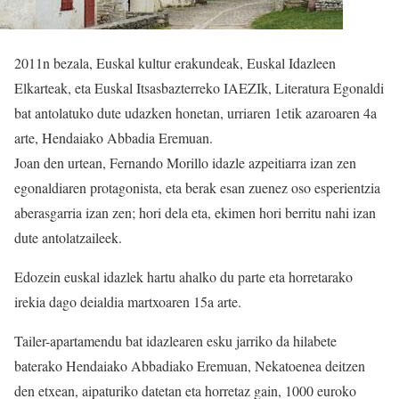
2011n bezala, Euskal kultur erakundeak, Euskal Idazleen
Elkarteak, eta Euskal Itsasbazterreko IAEZIk, Literatura Egonaldi
bat antolatuko dute udazken honetan, urriaren 1etik azaroaren 4a
arte, Hendaiako Abbadia Eremuan.
Joan den urtean, Fernando Morillo idazle azpeitiarra izan zen
egonaldiaren protagonista, eta berak esan zuenez oso esperientzia
aberasgarria izan zen; hori dela eta, ekimen hori berritu nahi izan
dute antolatzaileek.
Edozein euskal idazlek hartu ahalko du parte eta horretarako
irekia dago deialdia martxoaren 15a arte.
Tailer-apartamendu bat idazlearen esku jarriko da hilabete
baterako Hendaiako Abbadiako Eremuan, Nekatoenea deitzen
den etxean, aipaturiko datetan eta horretaz gain, 1000 euroko