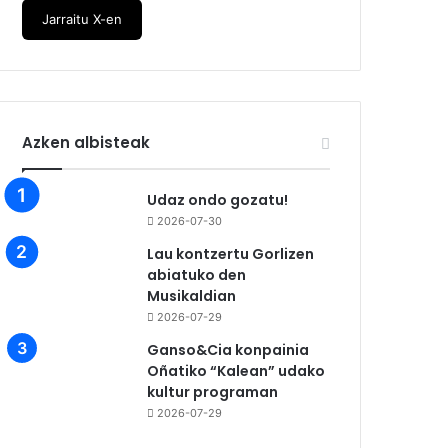
Jarraitu X-en
Azken albisteak
Udaz ondo gozatu!
2026-07-30
Lau kontzertu Gorlizen
abiatuko den
Musikaldian
2026-07-29
Ganso&Cia konpainia
Oñatiko “Kalean” udako
kultur programan
2026-07-29