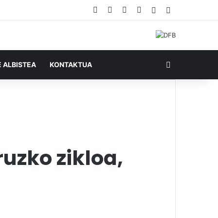
Facebook
X
YouTube
RSS
Ausazko artikul
Sidebar
Bilatu honela
E ALBISTEA
KONTAKTUA
ruzko zikloa,