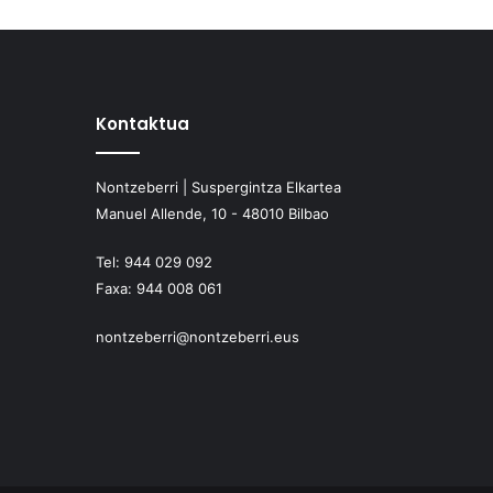
Kontaktua
Nontzeberri | Suspergintza Elkartea
Manuel Allende, 10 - 48010 Bilbao
Tel:
944 029 092
Faxa:
944 008 061
nontzeberri@nontzeberri.eus