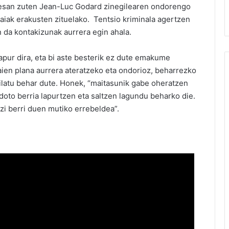
ek esan zuten Jean-Luc Godard zinegilearen ondorengo
naiak erakusten zituelako. Tentsio kriminala agertzen
n da kontakizunak aurrera egin ahala.
apur dira, eta bi aste besterik ez dute emakume
aien plana aurrera ateratzeko eta ondorioz, beharrezko
bilatu behar dute. Honek, “maitasunik gabe ohera­tzen
idoto berria lapurtzen eta saltzen lagundu beharko die.
zi berri duen mutiko errebeldea”.