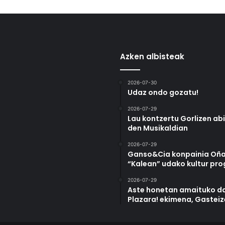
Azken albisteak
2026-07-30
Udaz ondo gozatu!
2026-07-29
Lau kontzertu Gorlizen ab
den Musikaldian
2026-07-29
Ganso&Cia konpainia Oña
“Kalean” udako kultur pr
2026-07-29
Aste honetan amaituko da
Plazara! ekimena, Gastei