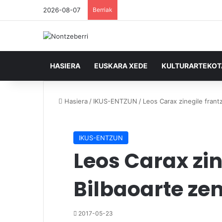
2026-08-07
Berriak
HASIERA
EUSKARA XEDE
KULTURARTEKO
Hasiera
/
IKUS-ENTZUN
/
Leos Carax zinegile frantz
IKUS-ENTZUN
Leos Carax zin
Bilbaoarte ze
2017-05-23