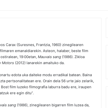
eos Carax (Suresnes, Frantzia, 1960) zinegilearen
filmaren emanaldiarekin. Asteon, halaber, beste film
ostiralean, 19:00etan,
Mauvais sang
(1986). Zikloa
y Motors
(2012) lanarekin amaituko da.
onartu edota uka daiteke modu erradikal batean. Baina
a pertsonalitatean ere. Orain dela 56 urte jaio zelarik,
k. Bost film luzeko filmografia laburra badu ere, iraupen
tzuk ere egin ditu”.
vais sang
(1986), zinegilearen bigarren film luzea da,