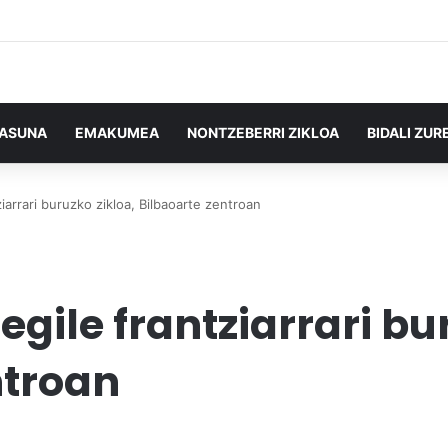
TASUNA
EMAKUMEA
NONTZEBERRI ZIKLOA
BIDALI ZUR
iarrari buruzko zikloa, Bilbaoarte zentroan
egile frantziarrari bu
ntroan