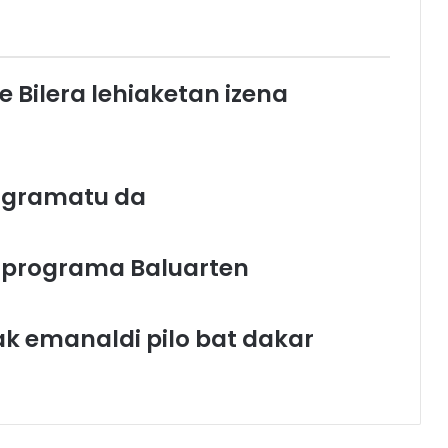
e Bilera lehiaketan izena
rogramatu da
“ programa Baluarten
k emanaldi pilo bat dakar