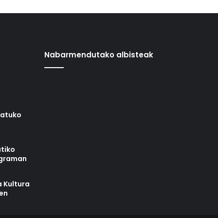
Nabarmendutako albisteak
iatuko
tiko
ograman
 Kultura
zen