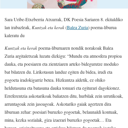
Sara Uribe-Etxeberria Atxurrak, DK Poesia Sariaren 8. ekitaldiko
lan irabazleak,
Kuntzak eta kerak
(
Balea Zuria
) poema-liburua
kaleratu du
Kuntzak eta kerak
poema-liburuaren nondik norakoak Balea
Zuria argitaletxeak luzatu dizkigu: “Mundu eta atmosfera propioa
dauka, eta poesiaren eta zientziaren arteko bidegurutze moduko
bat bilatzen du. Lirikotasun landuz egiten du bidea, irudi eta
gogoeta iradokigarriz betea. Hizkuntza aldetik, ez ohiko
heldutasuna eta batasuna dauka tonuari eta egiturari dagokionez.
Erreferentzia askotarikoak baliatzen ditu, hurbilak zein urrutikoak,
arruntagoak zein jasoagoak. Askotariko gaiak agertzen dira
liburuan zehar: poesiari buruzko gogoetak, belaunaldi kontuak,
mina, kezka sozialak, giza izaerari buruzko gogoetak… Eta
berean, originaltasuna eta arriskua bilatzen du poemak josteko