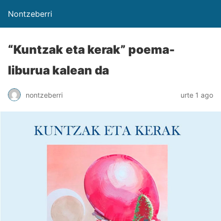
Nontzeberri
“Kuntzak eta kerak” poema-
liburua kalean da
nontzeberri
urte 1 ago