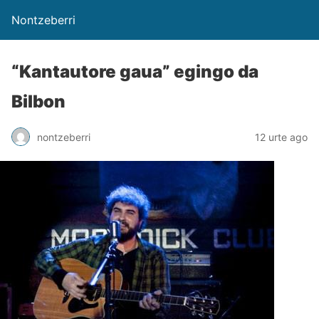
Nontzeberri
“Kantautore gaua” egingo da
Bilbon
nontzeberri
12 urte ago