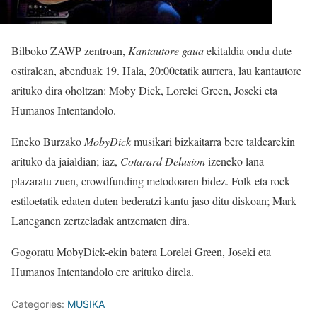
Bilboko ZAWP zentroan,
Kantautore gaua
ekitaldia ondu dute
ostiralean, abenduak 19. Hala, 20:00etatik aurrera, lau kantautore
arituko dira oholtzan: Moby Dick, Lorelei Green, Joseki eta
Humanos Intentandolo.
Eneko Burzako
MobyDick
musikari bizkaitarra bere taldearekin
arituko da jaialdian; iaz,
Cotarard Delusion
izeneko lana
plazaratu zuen, crowdfunding metodoaren bidez. Folk eta rock
estiloetatik edaten duten bederatzi kantu jaso ditu diskoan; Mark
Laneganen zertzeladak antzematen dira.
Gogoratu MobyDick-ekin batera Lorelei Green, Joseki eta
Humanos Intentandolo ere arituko direla.
Categories:
MUSIKA