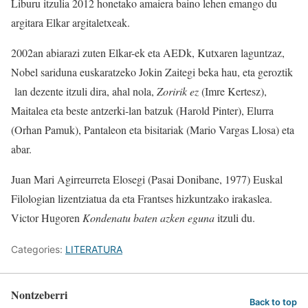
Liburu itzulia 2012 honetako amaiera baino lehen emango du
argitara Elkar argitaletxeak.
2002an abiarazi zuten Elkar-ek eta AEDk, Kutxaren laguntzaz,
Nobel sariduna euskaratzeko Jokin Zaitegi beka hau, eta geroztik
lan dezente itzuli dira, ahal nola,
Zoririk ez
(Imre Kertesz),
Maitalea eta beste antzerki-lan batzuk (Harold Pinter), Elurra
(Orhan Pamuk), Pantaleon eta bisitariak (Mario Vargas Llosa) eta
abar.
Juan Mari Agirreurreta Elosegi (Pasai Donibane, 1977) Euskal
Filologian lizentziatua da eta Frantses hizkuntzako irakaslea.
Victor Hugoren
Kondenatu baten azken eguna
itzuli du.
Categories:
LITERATURA
Nontzeberri
Back to top