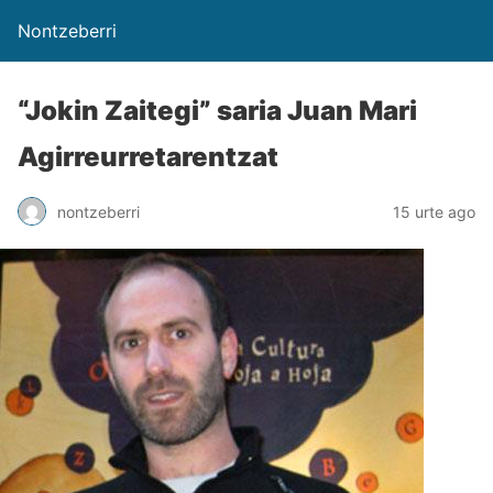
Nontzeberri
“Jokin Zaitegi” saria Juan Mari
Agirreurretarentzat
nontzeberri
15 urte ago