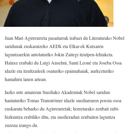
Juan Mari Agirreurreta pasaitarrak irabazi du Literaturako Nobel
saridunak euskaratzeko AEDk eta Elkar-ek Kutxaren
laguntzarekin antolaturiko Jokin Zaitegi itzulpen-lehiaketa.
Halaxe erabaki du Luigi Anselmi, Santi Leoné eta Joseba Ossa
idazle eta itzultzaileek osaturiko epaimahaiak, aurkezturiko
hamahiru lanen artean.
Iazko urte amaieran Suediako Akademiak Nobel saridun
hautaturiko Tomas Tranströmer idazle suediarraren poesia osoa
euskaratu beharko du Agirreurretak; horretarako zenbait zubi-
hizkuntza erabiliko ditu, eta suedieradun zenbaiten laguntza
zuzena izango du.