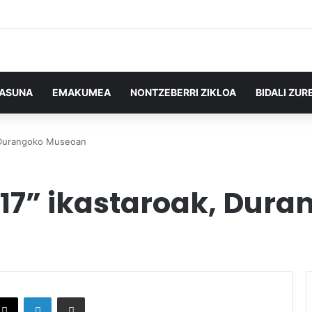
TASUNA
EMAKUMEA
NONTZEBERRI ZIKLOA
BIDALI ZUR
, Durangoko Museoan
17” ikastaroak, Dur
X
LinkedIn
Partekatu e-posta bidez