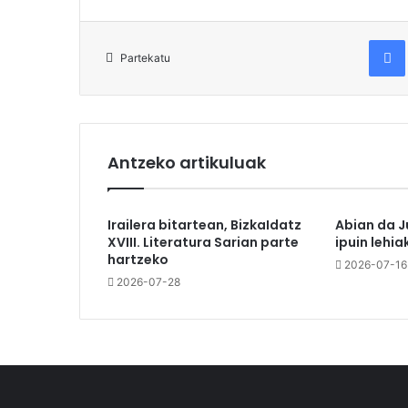
Fac
Partekatu
Antzeko artikuluak
Irailera bitartean, BizkaIdatz
Abian da J
XVIII. Literatura Sarian parte
ipuin lehia
hartzeko
2026-07-16
2026-07-28