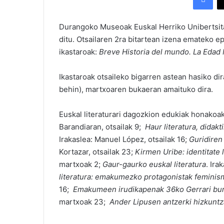
Durangoko Museoak Euskal Herriko Unibertsit
ditu. Otsailaren 2ra bitartean izena emateko 
ikastaroak:
Breve Historia del mundo. La Edad
Ikastaroak otsaileko bigarren astean hasiko dir
behin), martxoaren bukaeran amaituko dira.
Euskal literaturari dagozkion edukiak honakoak
Barandiaran, otsailak 9;
Haur literatura, dida
Irakaslea: Manuel López, otsailak 16;
Guridiren
Kortazar, otsailak 23;
Kirmen Uribe: identitate l
martxoak 2;
Gaur-gaurko euskal literatura
. Ira
literatura: emakumezko protagonistak feminis
16;
Emakumeen irudikapenak 36ko Gerrari bur
martxoak 23;
Ander Lipusen antzerki hizkunt