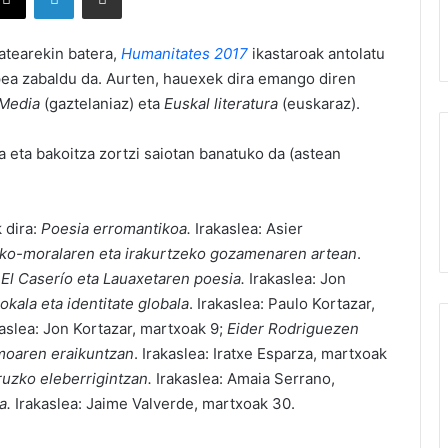
atearekin batera,
Humanitates 2017
ikastaroak antolatu
epea zabaldu da. Aurten, hauexek dira emango diren
 Media
(gaztelaniaz) eta
Euskal literatura
(euskaraz).
a eta bakoitza zortzi saiotan banatuko da (astean
 dira:
Poesia erromantikoa.
Irakaslea: Asier
ktiko-moralaren eta irakurtzeko gozamenaren artean
.
 El Caserío eta Lauaxetaren poesia.
Irakaslea: Jon
okala eta identitate globala
. Irakaslea: Paulo Kortazar,
kaslea: Jon Kortazar, martxoak 9;
Eider Rodriguezen
moaren eraikuntzan
. Irakaslea: Iratxe Esparza, martxoak
uzko eleberrigintzan.
Irakaslea: Amaia Serrano,
za.
Irakaslea: Jaime Valverde, martxoak 30.