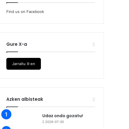
Find us on Facebook
Gure X-a
Jarraitu X-en
Azken albisteak
Udaz ondo gozatu!
2026-07-30