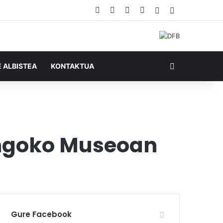
Facebook
X
YouTube
RSS
Ausazko artikul
Sidebar
Bilatu honela
E ALBISTEA
KONTAKTUA
angoko Museoan
Gure Facebook