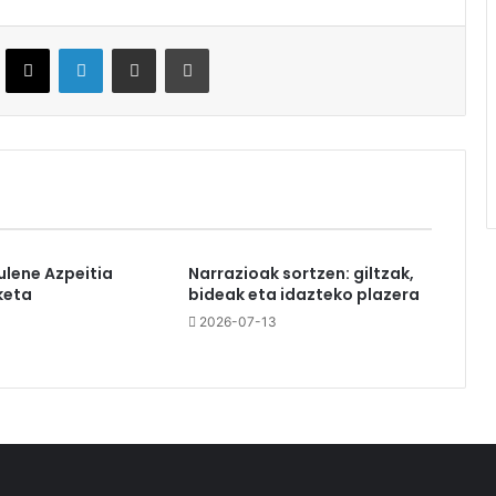
ebook
X
LinkedIn
Partekatu e-posta bidez
Inprimatu
ulene Azpeitia
Narrazioak sortzen: giltzak,
keta
bideak eta idazteko plazera
2026-07-13