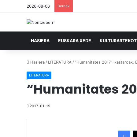
2026-08-06
Berriak
HASIERA
EUSKARA XEDE
KULTURARTEKO
Hasiera
/
LITERATURA
/
“Humanitates 2017” ikastaroak
LITERATURA
“Humanitates 20
2017-01-19
Facebook