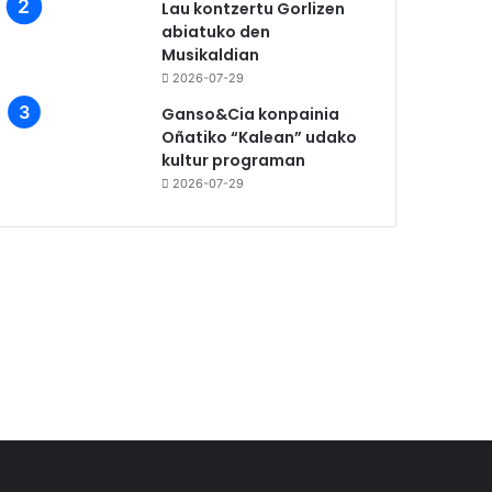
Lau kontzertu Gorlizen
abiatuko den
Musikaldian
2026-07-29
Ganso&Cia konpainia
Oñatiko “Kalean” udako
kultur programan
2026-07-29