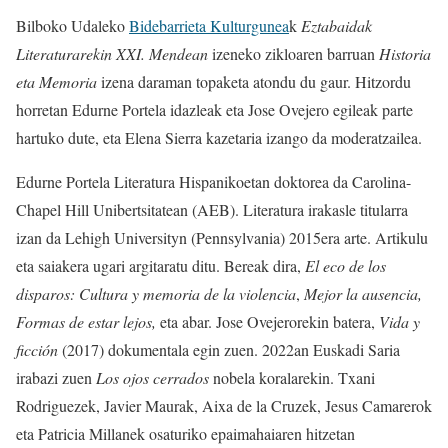
Bilboko Udaleko
Bidebarrieta Kulturgunea
k
Eztabaidak
Literaturarekin XXI. Mendean
izeneko zikloaren barruan
Historia
eta Memoria
izena daraman topaketa atondu du gaur. Hitzordu
horretan Edurne Portela idazleak eta Jose Ovejero egileak parte
hartuko dute, eta Elena Sierra kazetaria izango da moderatzailea.
Edurne Portela Literatura Hispanikoetan doktorea da Carolina-
Chapel Hill Unibertsitatean (AEB). Literatura irakasle titularra
izan da Lehigh Universityn (Pennsylvania) 2015era arte. Artikulu
eta saiakera ugari argitaratu ditu. Bereak dira,
El eco de los
disparos: Cultura y memoria de la violencia
,
Mejor la ausencia,
Formas de estar lejos,
eta abar. Jose Ovejerorekin batera,
Vida y
ficción
(2017) dokumentala egin zuen. 2022an Euskadi Saria
irabazi zuen
Los ojos cerrados
nobela koralarekin. Txani
Rodriguezek, Javier Maurak, Aixa de la Cruzek, Jesus Camarerok
eta Patricia Millanek osaturiko epaimahaiaren hitzetan