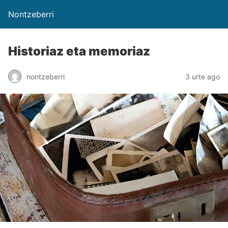
Nontzeberri
Historiaz eta memoriaz
nontzeberri
3 urte ago