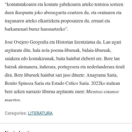
“kontatutakoaren eta kontatu gabekoaren arteko tentsioa sortzen
duen ikuspuntu joko aberasgarria ezartzen du, eta orainaren eta
iraganaren arteko elkarrizketa proposatzen du, erruari eta
barkamenari buruz hausnartzeko”.
Jose Ovejero Geografia eta Historian lizentziatua da. Lan ugari
argitaratu ditu, hala nola poema-liburuak, bidaia-liburuak,
saiakera edo kontakizunak, baita hainbat eleberri ere. Bere lan
batzuk alemanera, italierara, portugesera eta nederlanderara itzuli
dira. Bere liburuek hainbat sari jaso dituzte: Anagrama Saria,
Benito Spinoza Saria eta Estado Crítico Saria. 2022ko irailean
bere azken narrazio liburua argitaratu zuen:
Mientras estamos
muertos.
Categories:
LITERATURA