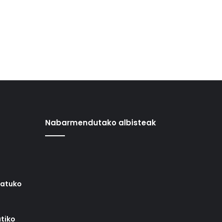
Nabarmendutako albisteak
iatuko
tiko