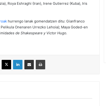
), Roya Eshraghi (Iran), Irene Gutierrez (Kuba), Iris
roak
hurrengo lanak gomendatzen ditu: Gianfranco
Pelikula Onenaren Urrezko Lehoia); Maya Goded-en
timidades de Shakespeare y Victor Hugo.
acebook
X
LinkedIn
Partekatu e-posta bidez
Inprimatu