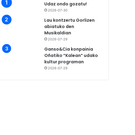
Udaz ondo gozatu!
2026-07-30
Lau kontzertu Gorlizen
abiatuko den
Musikaldian
2026-07-29
Ganso&Cia konpainia
Oñatiko “Kalean” udako
kultur programan
2026-07-29