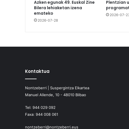
Azken egunak 49. Euskal Zine
Plentzian 
Bilera lehiaketan izena
programat
emateko
2026-07-2
2026-07-28
Kontaktua
Nontzeberri | Suspergintza Elkartea
Manuel Allende, 10 - 48010 Bilbao
Tel:
944 029 092
Faxa:
944 008 061
nontzeberri@nontzeberri.eus