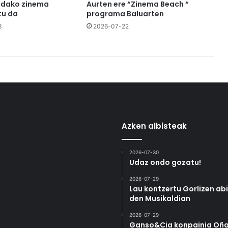
udako zinema
Aurten ere “Zinema Beach “
u da
programa Baluarten
3
2026-07-22
Azken albisteak
2026-07-30
Udaz ondo gozatu!
2026-07-29
Lau kontzertu Gorlizen ab
den Musikaldian
2026-07-29
Ganso&Cia konpainia Oña