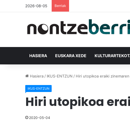
2026-08-05
Berriak
HASIERA
EUSKARA XEDE
KULTURARTEKO
Hasiera
/
IKUS-ENTZUN
/
Hiri utopikoa eraiki zinemaren
IKUS-ENTZUN
Hiri utopikoa era
2020-05-04