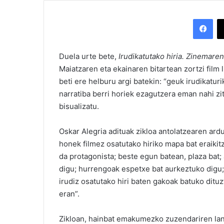
Facebook
Duela urte bete,
Irudikatutako hiria. Zinemare
Maiatzaren eta ekainaren bitartean zortzi film l
beti ere helburu argi batekin: “geuk irudikatur
narratiba berri horiek ezagutzera eman nahi zi
bisualizatu.
Oskar Alegria adituak zikloa antolatzearen ard
honek filmez osatutako hiriko mapa bat eraikit
da protagonista; beste egun batean, plaza bat;
digu; hurrengoak espetxe bat aurkeztuko digu;
irudiz osatutako hiri baten gakoak batuko dituz
eran”.
Zikloan, hainbat emakumezko zuzendariren lan