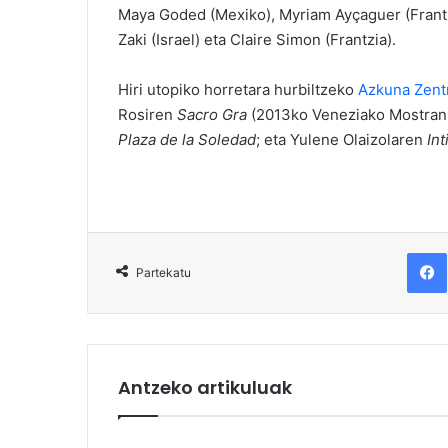
Maya Goded (Mexiko), Myriam Ayçaguer (Frantzia
Zaki (Israel) eta Claire Simon (Frantzia).
Hiri utopiko horretara hurbiltzeko
Azkuna Zent
Rosiren
Sacro Gra
(2013ko Veneziako Mostran 
Plaza de la Soledad
; eta Yulene Olaizolaren
In
F
Partekatu
Antzeko artikuluak