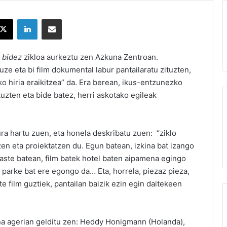
X
LinkedIn
Partekatu e-posta bidez
n bidez
zikloa aurkeztu zen Azkuna Zentroan.
uze eta bi film dokumental labur pantailaratu zituzten,
iko hiria eraikitzea” da. Era berean, ikus-entzunezko
tuzten eta bide batez, herri askotako egileak
ura hartu zuen, eta honela deskribatu zuen: “ziklo
zen eta proiektatzen du. Egun batean, izkina bat izango
 aste batean, film batek hotel baten aipamena egingo
 parke bat ere egongo da… Eta, horrela, piezaz pieza,
te film guztiek, pantailan baizik ezin egin daitekeen
a agerian gelditu zen: Heddy Honigmann (Holanda),