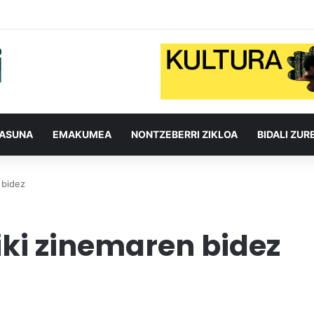
TASUNA
EMAKUMEA
NONTZEBERRI ZIKLOA
BIDALI ZUR
 bidez
iki zinemaren bidez