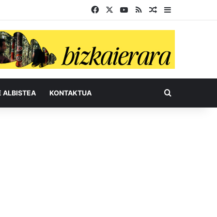
Facebook
X
YouTube
RSS
Ausazko artikul
Sidebar
Bilatu honel
E ALBISTEA
KONTAKTUA