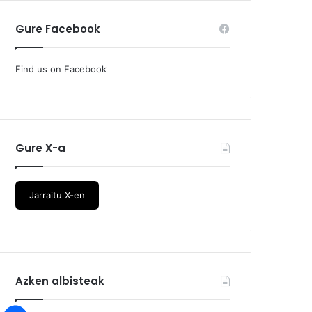
Gure Facebook
Find us on Facebook
Gure X-a
Jarraitu X-en
Azken albisteak