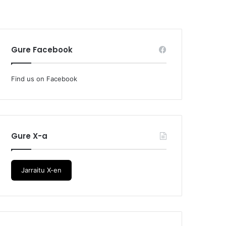
Gure Facebook
Find us on Facebook
Gure X-a
Jarraitu X-en