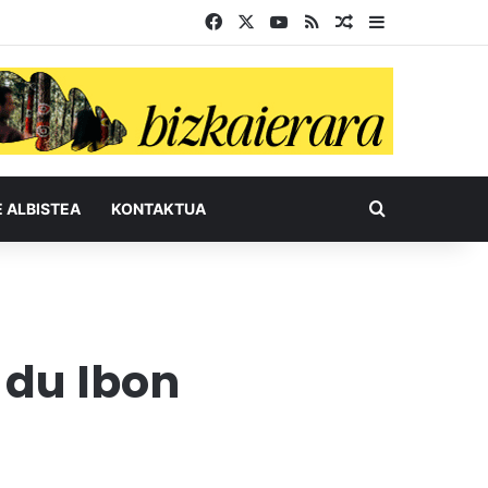
Facebook
X
YouTube
RSS
Ausazko artikul
Sidebar
Bilatu honel
E ALBISTEA
KONTAKTUA
 du Ibon