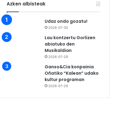
Azken albisteak
Udaz ondo gozatu!
2026-07-30
Lau kontzertu Gorlizen
abiatuko den
Musikaldian
2026-07-29
Ganso&Cia konpainia
Oñatiko “Kalean” udako
kultur programan
2026-07-29