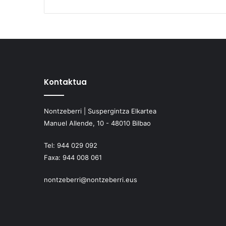
Kontaktua
Nontzeberri | Suspergintza Elkartea
Manuel Allende, 10 - 48010 Bilbao
Tel:
944 029 092
Faxa:
944 008 061
nontzeberri@nontzeberri.eus