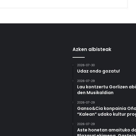
Azken albisteak
2026-07-30
Udaz ondo gozatu!
2026-07-29
Lau kontzertu Gorlizen ab
den Musikaldian
2026-07-29
Ganso&Cia konpainia Oña
“Kalean” udako kultur pr
2026-07-29
Aste honetan amaituko da
Plazara! ekimena, Gastei