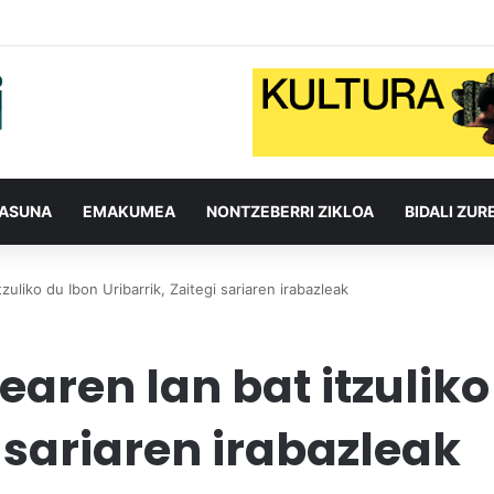
TASUNA
EMAKUMEA
NONTZEBERRI ZIKLOA
BIDALI ZUR
zuliko du Ibon Uribarrik, Zaitegi sariaren irabazleak
earen lan bat itzuliko
i sariaren irabazleak