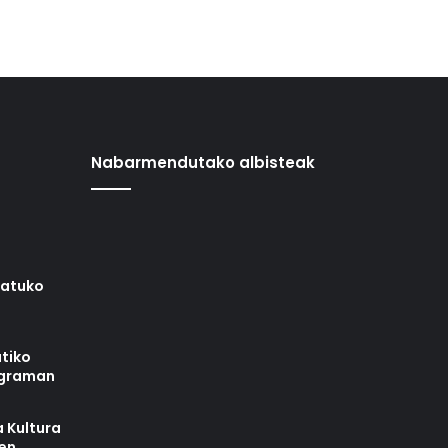
Nabarmendutako albisteak
iatuko
tiko
ograman
 Kultura
zen