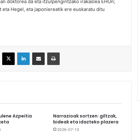
fian doktorea da eta itzulpengintzako irakaslea EHUn;
nt eta Hegel, eta japoniereatik ere euskaratu ditu
acebook
X
LinkedIn
Partekatu e-posta bidez
Inprimatu
ulene Azpeitia
Narrazioak sortzen: giltzak,
keta
bideak eta idazteko plazera
6
2026-07-13