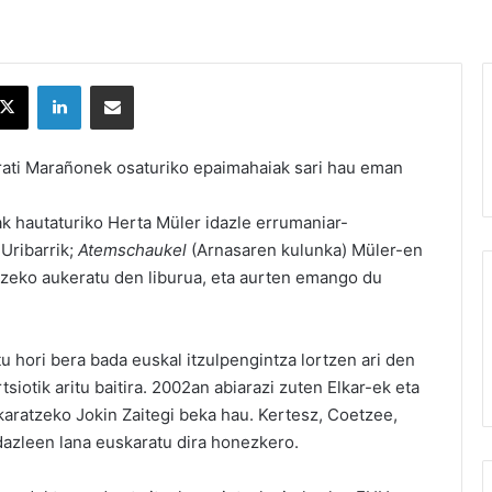
X
LinkedIn
Partekatu e-posta bidez
 Irati Marañonek osaturiko epaimahaiak sari hau eman
k hautaturiko Herta Müler idazle errumaniar-
Uribarrik;
Atemschaukel
(Arnasaren kulunka) Müler-en
ultzeko aukeratu den liburua, eta aurten emango du
u hori bera bada euskal itzulpengintza lortzen ari den
siotik aritu baitira. 2002an abiarazi zuten Elkar-ek eta
aratzeko Jokin Zaitegi beka hau. Kertesz, Coetzee,
idazleen lana euskaratu dira honezkero.