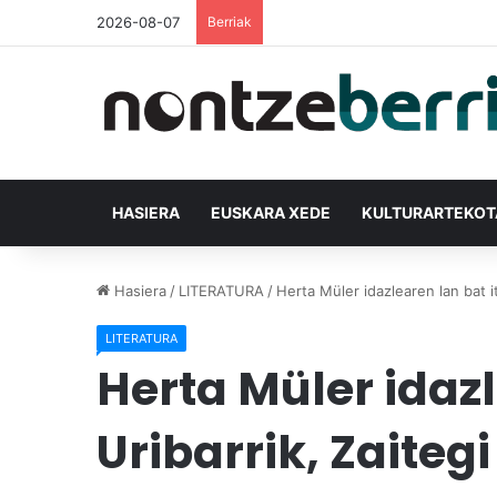
2026-08-07
Berriak
HASIERA
EUSKARA XEDE
KULTURARTEKO
Hasiera
/
LITERATURA
/
Herta Müler idazlearen lan bat it
LITERATURA
Herta Müler idazl
Uribarrik, Zaiteg