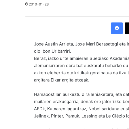
2010-01-28
Facebook
Joxe Austin Arrieta, Joxe Mari Berasategi eta
dio Ibon Uribarriri.
Beraz, iazko urte amaieran Suediako Akademia
alemaniarraren obra bat euskaratu beharko du 
azken eleberria eta kritikak goraipatua da itz
argitara Elkar argitaletxeak.
Hamabost lan aurkeztu dira lehiaketara, eta dat
mailaren erakusgarria, denak ere jatorrizko bert
AEDk, Kutxaren laguntzaz, Nobel sariduna eusk
Jelinek, Pinter, Pamuk, Lessing eta Le Clézio 