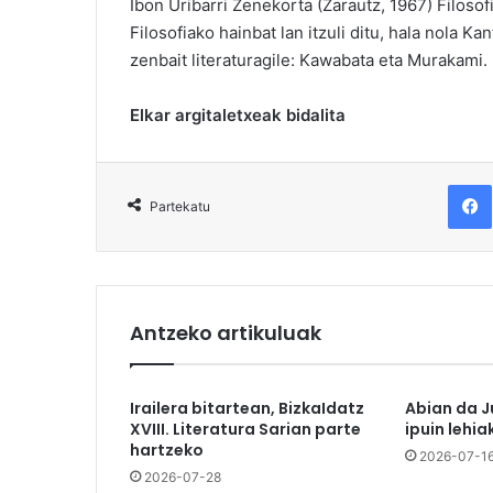
Ibon Uribarri Zenekorta (Zarautz, 1967) Filoso
Filosofiako hainbat lan itzuli ditu, hala nola Ka
zenbait literaturagile: Kawabata eta Murakami.
Elkar argitaletxeak bidalita
F
Partekatu
Antzeko artikuluak
Irailera bitartean, BizkaIdatz
Abian da J
XVIII. Literatura Sarian parte
ipuin lehia
hartzeko
2026-07-1
2026-07-28