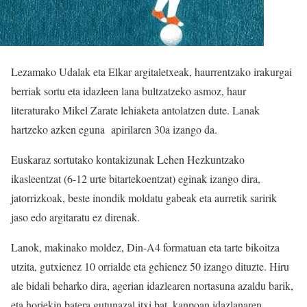
Lezamako Udalak eta Elkar argitaletxeak, haurrentzako irakurgai
berriak sortu eta idazleen lana bultzatzeko asmoz, haur
literaturako Mikel Zarate lehiaketa antolatzen dute. Lanak
hartzeko azken eguna apirilaren 30a izango da.
Euskaraz sortutako kontakizunak Lehen Hezkuntzako
ikasleentzat (6-12 urte bitartekoentzat) eginak izango dira,
jatorrizkoak, beste inondik moldatu gabeak eta aurretik saririk
jaso edo argitaratu ez direnak.
Lanok, makinako moldez, Din-A4 formatuan eta tarte bikoitza
utzita, gutxienez 10 orrialde eta gehienez 50 izango dituzte. Hiru
ale bidali beharko dira, agerian idazlearen nortasuna azaldu barik,
eta horiekin batera gutunazal itxi bat, kanpoan idazlanaren