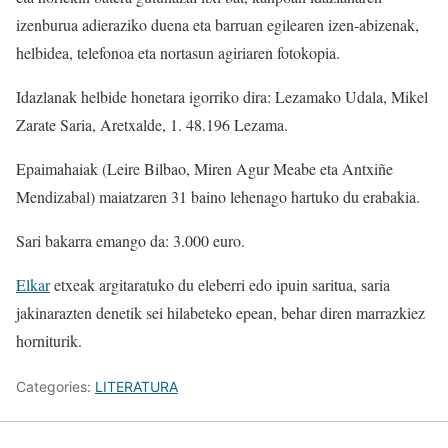
izenburua adieraziko duena eta barruan egilearen izen-abizenak,
helbidea, telefonoa eta nortasun agiriaren fotokopia.
Idazlanak helbide honetara igorriko dira: Lezamako Udala, Mikel
Zarate Saria, Aretxalde, 1. 48.196 Lezama.
Epaimahaiak (Leire Bilbao, Miren Agur Meabe eta Antxiñe
Mendizabal) maiatzaren 31 baino lehenago hartuko du erabakia.
Sari bakarra emango da: 3.000 euro.
Elkar
etxeak argitaratuko du eleberri edo ipuin saritua, saria
jakinarazten denetik sei hilabeteko epean, behar diren marrazkiez
horniturik.
Categories:
LITERATURA