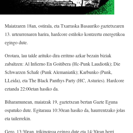
Maiatzaren 18an, ostirala, eta Txarraska Basauriko gaztetxearen
13. urteurrenaren harira, hardcore estiloko kontzertu energetikoa
egingo dute.
Orotara, lau talde arituko dira erritmo azkar bezain biziak
zabaltzen: Al Infierno En Goitibera (Hc-Punk Laudiotik); Die
Schwarzen Schafe (Punk Alemaniatik); Karbunko (Punk,
LLeida), eta The Black Panthys Party (HC, Asturies). Hardcore
eztanda 22:00etan hasiko da.
Biharamunean, maiatzak 19, gaztetxean bertan Gazte Eguna
ospatuko dute. Egitaraua 10:30ean hasiko da, haurrentzako jolas
eta tailerrekin.
Gero, 13:30ean, trikipoteoa egingo dute eta 14:30ean herri