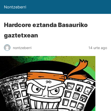
Nontzeberri
Hardcore eztanda Basauriko
gaztetxean
nontzeberri
14 urte ago