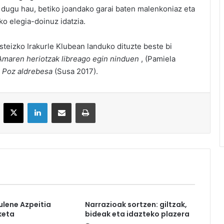
a dugu hau, betiko joandako garai baten malenkoniaz eta
o elegia-doinuz idatzia.
teizko Irakurle Klubean landuko dituzte beste bi
Amaren heriotzak libreago egin ninduen
, (Pamiela
n
Poz aldrebesa
(Susa 2017).
acebook
X
LinkedIn
Partekatu e-posta bidez
Inprimatu
ulene Azpeitia
Narrazioak sortzen: giltzak,
keta
bideak eta idazteko plazera