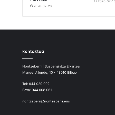
2026-07-1
2026-07-28
Kontaktua
Nontzeberri | Suspergintza Elkartea
Manuel Allende, 10 - 48010 Bilbao
Tel:
944 029 092
Faxa:
944 008 061
nontzeberri@nontzeberri.eus