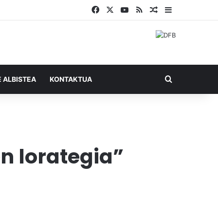
Facebook
X
YouTube
RSS
Ausazko artikul
Sidebar
Bilatu honel
E ALBISTEA
KONTAKTUA
n lorategia”