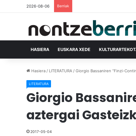
2026-08-06
Berriak
HASIERA
EUSKARA XEDE
KULTURARTEKO
Hasiera
/
LITERATURA
/
Giorgio Bassaniren “Finzi-Contin
LITERATURA
Giorgio Bassanir
aztergai Gasteiz
2017-05-04