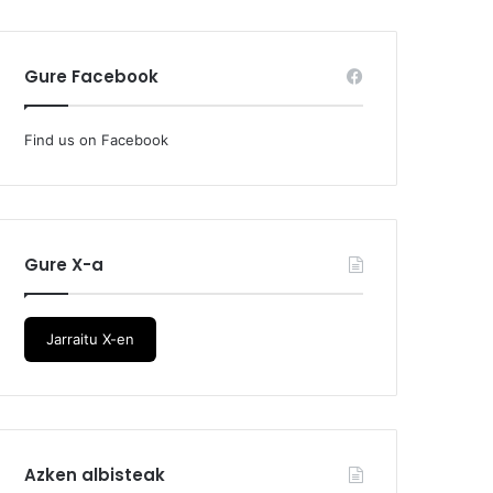
Gure Facebook
Find us on Facebook
Gure X-a
Jarraitu X-en
Azken albisteak