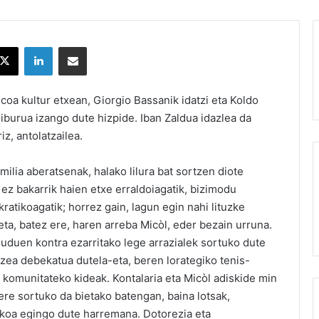
X
LinkedIn
Partekatu e-posta bidez
coa kultur etxean, Giorgio Bassanik idatzi eta Koldo
liburua izango dute hizpide. Iban Zaldua idazlea da
iz, antolatzailea.
milia aberatsenak, halako lilura bat sortzen diote
 ez bakarrik haien etxe erraldoiagatik, bizimodu
okratikoagatik; horrez gain, lagun egin nahi lituzke
ta, batez ere, haren arreba Micòl, eder bezain urruna.
 juduen kontra ezarritako lege arrazialek sortuko dute
tzea debekatua dutela-eta, beren lorategiko tenis-
k komunitateko kideak. Kontalaria eta Micòl adiskide min
ere sortuko da bietako batengan, baina lotsak,
ezkoa egingo dute harremana. Dotorezia eta