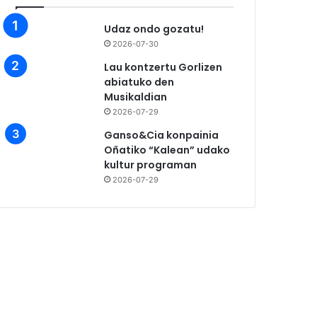
Udaz ondo gozatu!
2026-07-30
Lau kontzertu Gorlizen
abiatuko den
Musikaldian
2026-07-29
Ganso&Cia konpainia
Oñatiko “Kalean” udako
kultur programan
2026-07-29