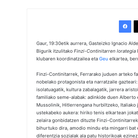
Facebook
Gaur, 19:30etik aurrera, Gasteizko Ignacio Alde
Bigurik itzulitako
Finzi-Continitarren lorategia
klubaren koordinatzailea eta
Geu
elkartea, berr
Finzi-Continitarrek, Ferrarako juduen arteko fa
nobelako protagonista eta narratzaile gazteari:
isolatuagatik, kultura zabalagatik, jarrera arist
familiako seme-alabak: adinkide duen Alberto e
Mussolinik, Hitlerrengana hurbiltzeko, Italiako
ustekabeko aukera: hiriko tenis elkartean joka
zelaira gonbidatzen dituzte Finzi-Continitarre
bihurtuko dira, amodio mindu eta mingarri bat 
diferentzia sozialak ala patu historikoak ezin