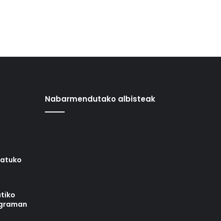
Nabarmendutako albisteak
iatuko
tiko
ograman