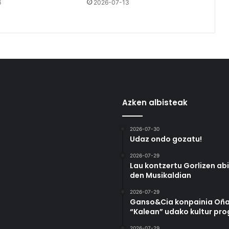
6
2026-07-13
Azken albisteak
2026-07-30
Udaz ondo gozatu!
2026-07-29
Lau kontzertu Gorlizen ab
den Musikaldian
2026-07-29
Ganso&Cia konpainia Oña
“Kalean” udako kultur pr
2026-07-29