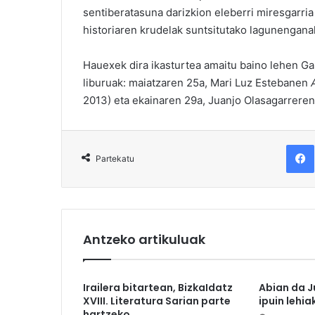
sentiberatasuna darizkion eleberri miresgarri
historiaren krudelak suntsitutako lagunenganak
Hauexek dira ikasturtea amaitu baino lehen Gas
liburuak: maiatzaren 25a, Mari Luz Estebanen
2013) eta ekainaren 29a, Juanjo Olasagarrere
F
Partekatu
Antzeko artikuluak
Irailera bitartean, BizkaIdatz
Abian da J
XVIII. Literatura Sarian parte
ipuin lehia
hartzeko