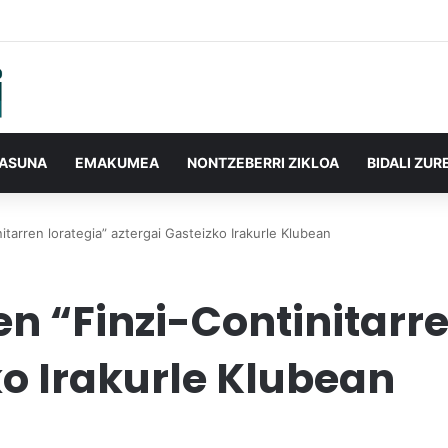
TASUNA
EMAKUMEA
NONTZEBERRI ZIKLOA
BIDALI ZUR
itarren lorategia” aztergai Gasteizko Irakurle Klubean
en “Finzi-Continitarre
ko Irakurle Klubean