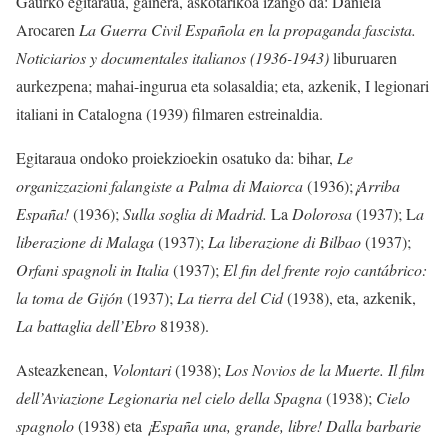
Gaurko egitaraua, gainera, askotarikoa izango da: Daniela
Arocaren
La Guerra Civil Española en la propaganda fascista.
Noticiarios y documentales italianos (1936-1943)
liburuaren
aurkezpena; mahai-ingurua eta solasaldia; eta, azkenik, I legionari
italiani in Catalogna (1939) filmaren estreinaldia.
Egitaraua ondoko proiekzioekin osatuko da: bihar,
Le
organizzazioni falangiste a Palma di Maiorca
(1936);
¡Arriba
España!
(1936);
Sulla
soglia di Madrid.
La
Dolorosa
(1937); L
a
liberazione di Malaga
(1937);
La liberazione di Bilbao
(1937);
Orfani spagnoli in Italia
(1937);
El fin del frente rojo cantábrico:
la toma de Gijón
(1937);
La tierra del Cid
(1938), eta, azkenik,
La battaglia dell’Ebro
81938).
Asteazkenean,
Volontari
(1938);
Los Novios de la Muerte. Il film
dell’Aviazione Legionaria nel cielo della Spagna
(1938);
Cielo
spagnolo
(1938) eta
¡España una, grande, libre! Dalla barbarie