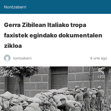
Nontzeberri
Gerra Zibilean Italiako tropa
faxistek egindako dokumentalen
zikloa
nontzeberri
9 urte ago