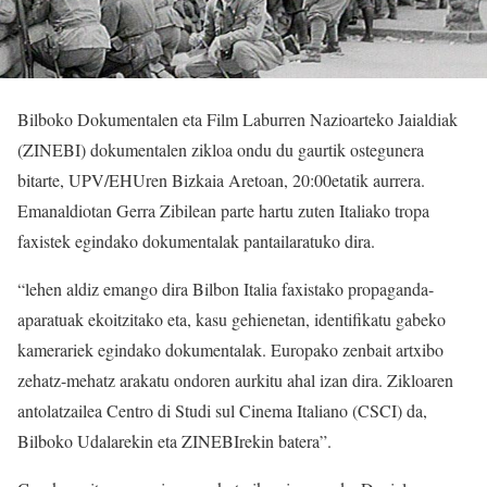
Bilboko Dokumentalen eta Film Laburren Nazioarteko Jaialdiak
(ZINEBI) dokumentalen zikloa ondu du gaurtik ostegunera
bitarte, UPV/EHUren Bizkaia Aretoan, 20:00etatik aurrera.
Emanaldiotan Gerra Zibilean parte hartu zuten Italiako tropa
faxistek egindako dokumentalak pantailaratuko dira.
“lehen aldiz emango dira Bilbon Italia faxistako propaganda-
aparatuak ekoitzitako eta, kasu gehienetan, identifikatu gabeko
kamerariek egindako dokumentalak. Europako zenbait artxibo
zehatz-mehatz arakatu ondoren aurkitu ahal izan dira. Zikloaren
antolatzailea Centro di Studi sul Cinema Italiano (CSCI) da,
Bilboko Udalarekin eta ZINEBIrekin batera”.