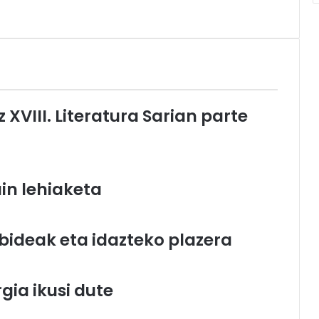
z XVIII. Literatura Sarian parte
uin lehiaketa
 bideak eta idazteko plazera
gia ikusi dute