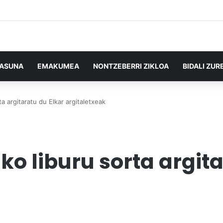
TASUNA
EMAKUMEA
NONTZEBERRI ZIKLOA
BIDALI ZUR
a argitaratu du Elkar argitaletxeak
o liburu sorta argita