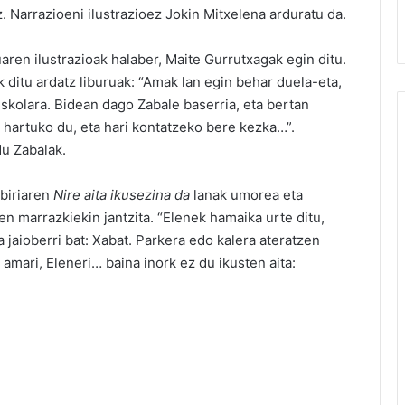
. Narrazioeni ilustrazioez Jokin Mitxelena arduratu da.
aren ilustrazioak halaber, Maite Gurrutxagak egin ditu.
k ditu ardatz liburuak: “Amak lan egin behar duela-eta,
skolara. Bidean dago Zabale baserria, eta bertan
 hartuko du, eta hari kontatzeko bere kezka…”.
du Zabalak.
abiriaren
Nire aita ikusezina da
lanak umorea eta
en marrazkiekin jantzita. “Elenek hamaika urte ditu,
 jaioberri bat: Xabat. Parkera edo kalera ateratzen
 amari, Eleneri… baina inork ez du ikusten aita: