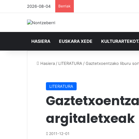
2026-08-04
Berriak
HASIERA
EUSKARA XEDE
KULTURARTEKO
Hasiera
/
LITERATURA
/
Gaztetxoentzako liburu sort
LITERATURA
Gaztetxoentzak
argitaletxeak
2011-12-01