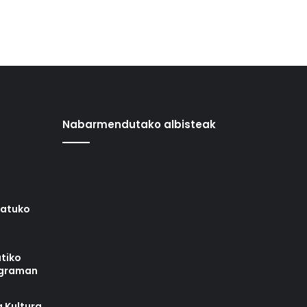
Nabarmendutako albisteak
iatuko
tiko
ograman
 Kultura