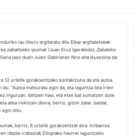
nduriko lau liburu argitaratu ditu
Elkar argitaletxeak
:
rrea zabaltzeko ipuinak
(Juan Kruz Igerabide);
Zabaleko
e Saria jaso duen Julen Gabiriaren
Nire aita ikusezina da
.
rra
12 urtetik gorakoentzako kontakizuna da eta autoa
 du. “Autoa matxuratu egin da, eta laguntza bila irten
 ez inguruan. Ibiltzen hasi, eta etxe bat sumatzen dute
ta atea irekitzen diena, berriz, gizon zatar, baldar,
 egin ditu.
puinak
, berriz, 8 urtetik gorakoentzat dira. Irribarrea
iren idazle-irabaziak Etiopiako haurrei laguntzeko