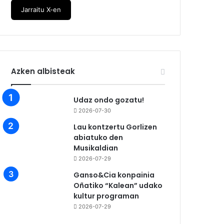
Jarraitu X-en
Azken albisteak
Udaz ondo gozatu!
2026-07-30
Lau kontzertu Gorlizen
abiatuko den
Musikaldian
2026-07-29
Ganso&Cia konpainia
Oñatiko “Kalean” udako
kultur programan
2026-07-29