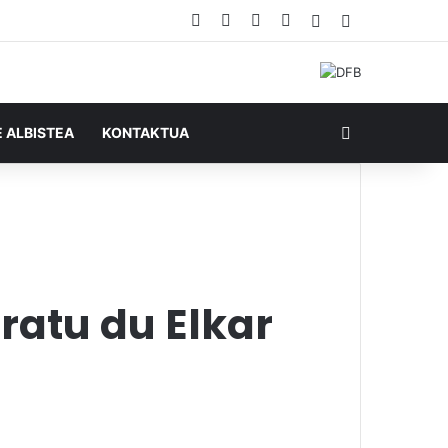
Facebook
X
YouTube
RSS
Ausazko artikul
Sidebar
Bilatu honela
E ALBISTEA
KONTAKTUA
ratu du Elkar