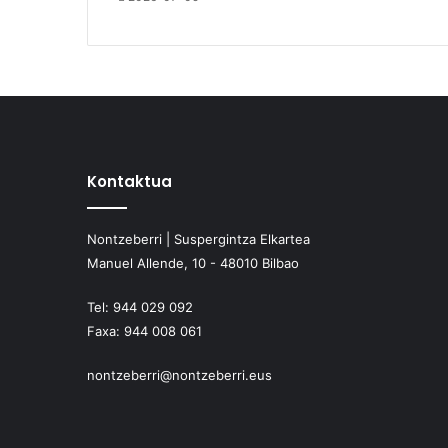
Kontaktua
Nontzeberri | Suspergintza Elkartea
Manuel Allende, 10 - 48010 Bilbao
Tel:
944 029 092
Faxa:
944 008 061
nontzeberri@nontzeberri.eus