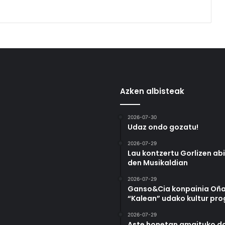
Azken albisteak
2026-07-30
Udaz ondo gozatu!
2026-07-29
Lau kontzertu Gorlizen ab
den Musikaldian
2026-07-29
Ganso&Cia konpainia Oña
“Kalean” udako kultur pr
2026-07-29
Aste honetan amaituko da