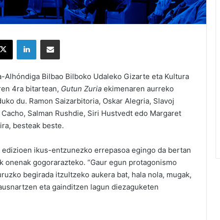
X
LinkedIn
Partekatu e-posta bidez
Alhóndiga Bilbao Bilboko Udaleko Gizarte eta Kultura
ren 4ra bitartean,
Gutun Zuria
ekimenaren aurreko
uko du. Ramon Saizarbitoria, Oskar Alegria, Slavoj
ia Cacho, Salman Rushdie, Siri Hustvedt edo Margaret
ira, besteak beste.
en edizioen ikus-entzunezko errepasoa egingo da bertan
rik onenak gogorarazteko. “Gaur egun protagonismo
uruzko begirada itzultzeko aukera bat, hala nola, mugak,
ausnartzen eta gainditzen lagun diezaguketen