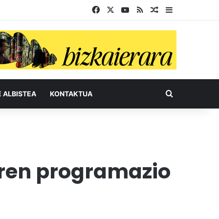
Facebook
X
YouTube
RSS
Ausazko artikul
Sidebar
Bilatu honel
E ALBISTEA
KONTAKTUA
aren programazio