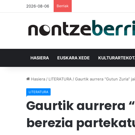
2026-08-06
Berriak
HASIERA
EUSKARA XEDE
KULTURARTEKO
Hasiera
/
LITERATURA
/
Gaurtik aurrera “Gutun Zuria” j
LITERATURA
Gaurtik aurrera 
berezia partekat