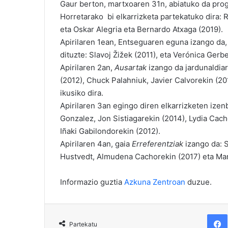
Gaur berton, martxoaren 31n, abiatuko da pro
Horretarako bi elkarrizketa partekatuko dira: 
eta Oskar Alegria eta Bernardo Atxaga (2019).
Apirilaren 1ean, Entseguaren eguna izango da,
dituzte: Slavoj Žižek (2011), eta Verónica Gerbe
Apirilaren 2an,
Ausartak
izango da jardunaldia
(2012), Chuck Palahniuk, Javier Calvorekin (201
ikusiko dira.
Apirilaren 3an egingo diren elkarrizketen ize
Gonzalez, Jon Sistiagarekin (2014), Lydia Cacho
Iñaki Gabilondorekin (2012).
Apirilaren 4an, gaia
Erreferentziak
izango da: S
Hustvedt, Almudena Cachorekin (2017) eta Ma
Informazio guztia
Azkuna Zentroan
duzue.
F
Partekatu