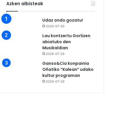
Azken albisteak
Udaz ondo gozatu!
2026-07-30
Lau kontzertu Gorlizen
abiatuko den
Musikaldian
2026-07-29
Ganso&Cia konpainia
Oñatiko “Kalean” udako
kultur programan
2026-07-29