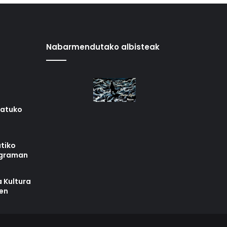
Nabarmendutako albisteak
iatuko
tiko
ograman
 Kultura
zen