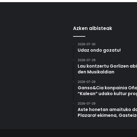
Azken albisteak
2026-07-30
Udaz ondo gozatu!
2026-07-29
Lau kontzertu Gorlizen ab
den Musikaldian
2026-07-29
Ganso&Cia konpainia Oña
“Kalean” udako kultur pr
2026-07-29
Aste honetan amaituko da
Plazara! ekimena, Gastei