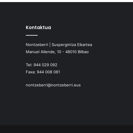
Kontaktua
Nontzeberri | Suspergintza Elkartea
Manuel Allende, 10 - 48010 Bilbao
Tel:
944 029 092
Faxa:
944 008 061
nontzeberri@nontzeberri.eus