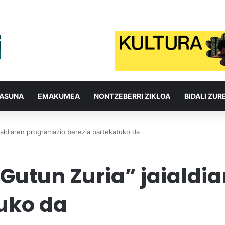
TASUNA
EMAKUMEA
NONTZEBERRI ZIKLOA
BIDALI ZUR
aialdiaren programazio berezia partekatuko da
“Gutun Zuria” jaialdi
uko da