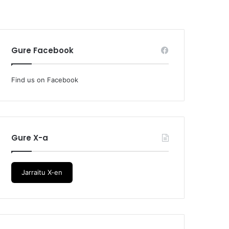
Gure Facebook
Find us on Facebook
Gure X-a
Jarraitu X-en