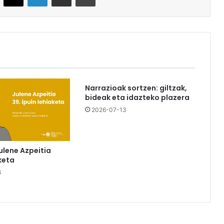
Narrazioak sortzen: giltzak,
bideak eta idazteko plazera
2026-07-13
ulene Azpeitia
keta
6