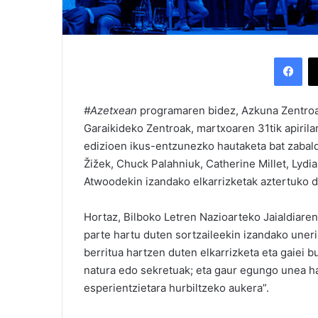
Facebook
#Azetxean
programaren bidez, Azkuna Zentroa-
Garaikideko Zentroak, martxoaren 31tik apirila
edizioen ikus-entzunezko hautaketa bat zabald
Žižek, Chuck Palahniuk, Catherine Millet, Lyd
Atwoodekin izandako elkarrizketak aztertuko d
Hortaz, Bilboko Letren Nazioarteko Jaialdiar
parte hartu duten sortzaileekin izandako une
berritua hartzen duten elkarrizketa eta gaiei b
natura edo sekretuak; eta gaur egungo unea h
esperientzietara hurbiltzeko aukera”.