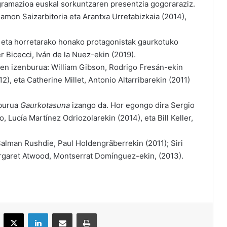
gramazioa euskal sorkuntzaren presentzia gogoraraziz.
Ramon Saizarbitoria eta Arantxa Urretabizkaia (2014),
 eta horretarako honako protagonistak gaurkotuko
r Bicecci, Iván de la Nuez-ekin (2019).
ren izenburua: William Gibson, Rodrigo Fresán-ekin
2), eta Catherine Millet, Antonio Altarribarekin (2011)
nburua
Gaurkotasuna
izango da. Hor egongo dira Sergio
, Lucía Martínez Odriozolarekin (2014), eta Bill Keller,
alman Rushdie, Paul Holdengräberrekin (2011); Siri
rgaret Atwood, Montserrat Domínguez-ekin, (2013).
acebook
X
LinkedIn
Partekatu e-posta bidez
Inprimatu