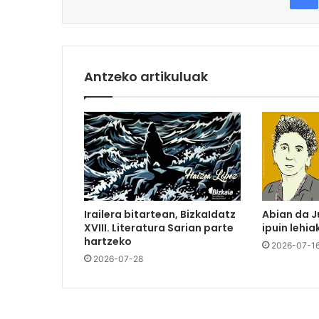
Antzeko artikuluak
Irailera bitartean, BizkaIdatz
Abian da J
XVIII. Literatura Sarian parte
ipuin lehia
hartzeko
2026-07-1
2026-07-28