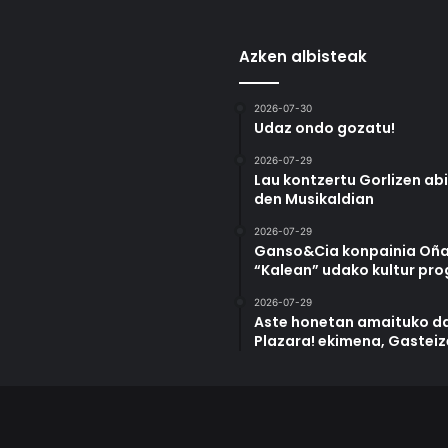
Azken albisteak
2026-07-30
Udaz ondo gozatu!
2026-07-29
Lau kontzertu Gorlizen ab
den Musikaldian
2026-07-29
Ganso&Cia konpainia Oña
“Kalean” udako kultur pr
2026-07-29
Aste honetan amaituko da
Plazara! ekimena, Gastei