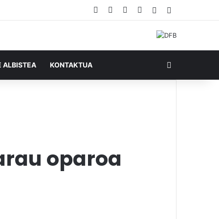
Facebook
X
YouTube
RSS
Ausazko artikul
Sidebar
Bilatu honela
E ALBISTEA
KONTAKTUA
arau oparoa