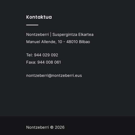
Kontaktua
Nontzeberri | Suspergintza Elkartea
Manuel Allende, 10 - 48010 Bilbao
Tel:
944 029 092
Faxa:
944 008 061
nontzeberri@nontzeberri.eus
Nontzeberri © 2026