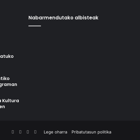
Nabarmendutako albisteak
iatuko
tiko
ograman
 Kultura
zen
Facebook
X
YouTube
RSS
Lege oharra
Pribatutasun politika