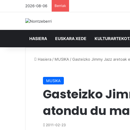
2026-08-06
Berriak
HASIERA
EUSKARA XEDE
KULTURARTEKO
Hasiera
/
MUSIKA
/
Gasteizko Jimmy Jazz aretoak 
MUSIKA
Gasteizko Jim
atondu du ma
2011-02-23