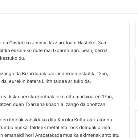
o da Gasteizko
Jimmy Jazz
aretoan. Hasteko, 3an
ldia eskainiko dute martxoaren 3an. 5ean, berriz,
keztuko du.
l izango da Bizardunak parranderoen eskutik. 12an,
, eurekin batera Lilith taldea arituko da.
res
disko berriko kantuak joko ditu martxoaren 17an,
datzen duen Txarrena koadrila izango da oholtzan.
erritmoak zabalduko ditu Korrika Kulturalak atondu
rumbo euskal taldeek metal eta rock doinuak direla
n emanaldi hori Arabatakada musika ekimenak antolatu