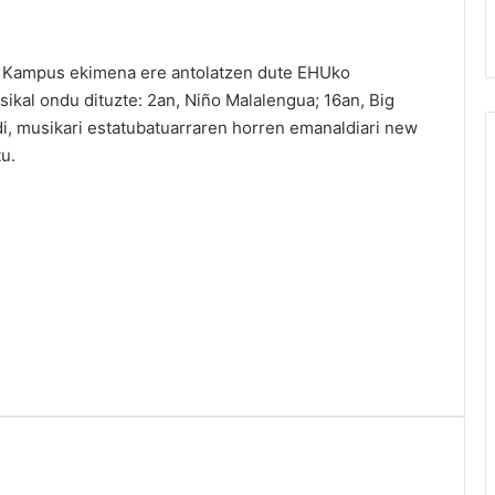
ur Kampus ekimena ere antolatzen dute EHUko
ikal ondu dituzte: 2an, Niño Malalengua; 16an, Big
di, musikari estatubatuarraren horren emanaldiari new
u.