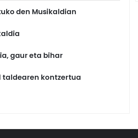
atuko den Musikaldian
kaldia
a, gaur eta bihar
 taldearen kontzertua