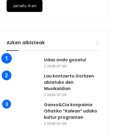
Jarraitu X-en
Azken albisteak
Udaz ondo gozatu!
2026-07-30
Lau kontzertu Gorlizen
abiatuko den
Musikaldian
2026-07-29
Ganso&Cia konpainia
Oñatiko “Kalean” udako
kultur programan
2026-07-29