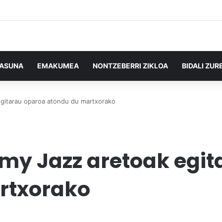
TASUNA
EMAKUMEA
NONTZEBERRI ZIKLOA
BIDALI ZUR
egitarau oparoa atondu du martxorako
my Jazz aretoak egit
rtxorako