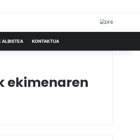
Facebook
X
YouTube
RSS
Ausazko artikulu
Sidebar
Bilatu honela
E ALBISTEA
KONTAKTUA
ak ekimenaren