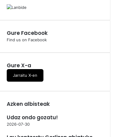
Gure Facebook
Find us on Facebook
Gure X-a
Jarraitu X-en
Azken albisteak
Udaz ondo gozatu!
2026-07-30