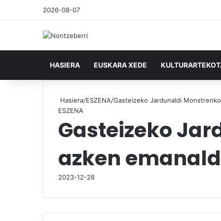
2026-08-07
HASIERA
EUSKARA XEDE
KULTURARTEKO
Hasiera
/
ESZENA
/
Gasteizeko Jardunaldi Monstrenk
ESZENA
Gasteizeko Ja
azken emanald
2023-12-28