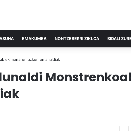
TASUNA
EMAKUMEA
NONTZEBERRI ZIKLOA
BIDALI ZUR
oak ekimenaren azken emanaldiak
rdunaldi Monstrenko
iak