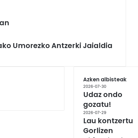
ean
ako Umorezko Antzerki Jaialdia
Azken albisteak
2026-07-30
Udaz ondo
gozatu!
2026-07-29
Lau kontzertu
Gorlizen