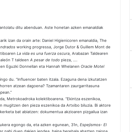
antolatu ditu abenduan. Aste honetan azken emanaldiak
rik izan da orain arte: Daniel Higienicoren emanaldia, The
ondrados
working progressa, Jorge Dutor & Guillem Mont de
ktiboaren
La vida es una fuerza oscura
, Arabazan Taldearen
galeón T taldeen
A pesar de todo
pieza, ….
tu zen Eguzki Donnellan eta Hannah Whelanen
Oracle Motel
ngo du. “Influencer baten itzala. Ezaguna dena izkutatzen
u horren atzean dagoena? Tzamantaren zaurgarritasuna
apean.”
da, Metrokoadroka kolektiboarena. “Ekintza eszenikoa,
mugitzen den pieza eszenikoa da Artxibo biluzia. Bi aktore
 ikerketa bat abiatzen: dokumentua akzioaren pizgailua izan
aukera egongo da, eta azken egunean, 31n,
Espejismos- El
r nahi duen dakien jendea, baina berehala ahazten zaiona.