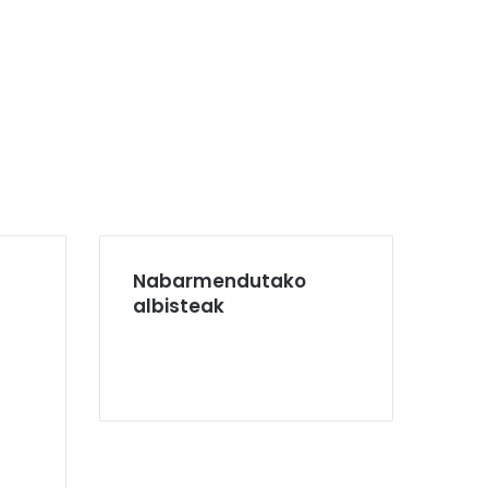
Nabarmendutako
albisteak