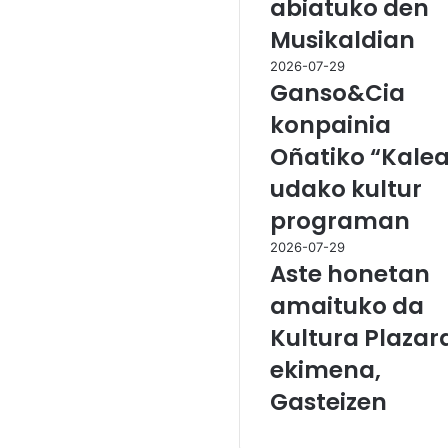
abiatuko den
Musikaldian
2026-07-29
Ganso&Cia
konpainia
Oñatiko “Kale
udako kultur
programan
2026-07-29
Aste honetan
amaituko da
Kultura Plazar
ekimena,
Gasteizen