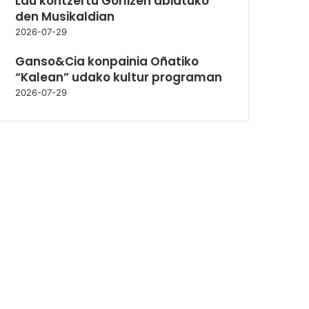
Lau kontzertu Gorlizen abiatuko
den Musikaldian
2026-07-29
Ganso&Cia konpainia Oñatiko
“Kalean” udako kultur programan
2026-07-29