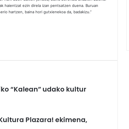
ak haientzat ezin direla izan pentsatzen duena. Buruan
serio hartzen, baina hori gutxienekoa da, badakizu.”
ko “Kalean” udako kultur
ultura Plazara! ekimena,