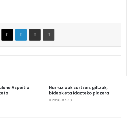
ebook
X
LinkedIn
Partekatu e-posta bidez
Inprimatu
ulene Azpeitia
Narrazioak sortzen: giltzak,
keta
bideak eta idazteko plazera
2026-07-13