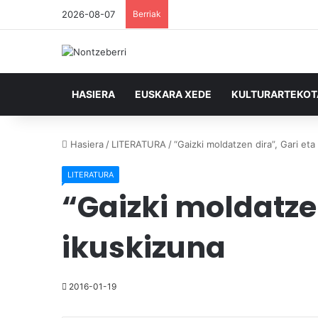
2026-08-07
Berriak
HASIERA
EUSKARA XEDE
KULTURARTEKO
Hasiera
/
LITERATURA
/
“Gaizki moldatzen dira”, Gari eta
LITERATURA
“Gaizki moldatzen
ikuskizuna
2016-01-19