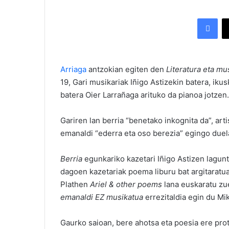
Facebook
Arriaga
antzokian egiten den
Literatura eta mu
19, Gari musikariak Iñigo Astizekin batera, iku
batera Oier Larrañaga arituko da pianoa jotzen.
Gariren lan berria “benetako inkognita da”, art
emanaldi “ederra eta oso berezia” egingo duel
Berria
egunkariko kazetari Iñigo Astizen lagunt
dagoen kazetariak poema liburu bat argitaratu
Plathen
Ariel & other poems
lana euskaratu zue
emanaldi EZ musikatua
errezitaldia egin du Mi
Gaurko saioan, bere ahotsa eta poesia ere pro