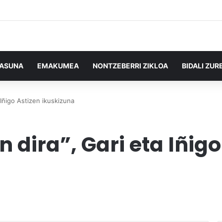
TASUNA
EMAKUMEA
NONTZEBERRI ZIKLOA
BIDALI ZUR
 Iñigo Astizen ikuskizuna
 dira”, Gari eta Iñigo