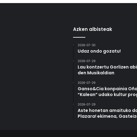
Azken albisteak
2026-07-30
Udaz ondo gozatu!
2026-07-29
Lau kontzertu Gorlizen ab
den Musikaldian
2026-07-29
Ganso&Cia konpainia Oña
“Kalean” udako kultur pr
2026-07-29
Aste honetan amaituko da
Plazara! ekimena, Gastei