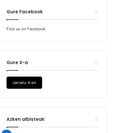
Gure Facebook
Find us on Facebook
Gure X-a
Jarraitu X-en
Azken albisteak