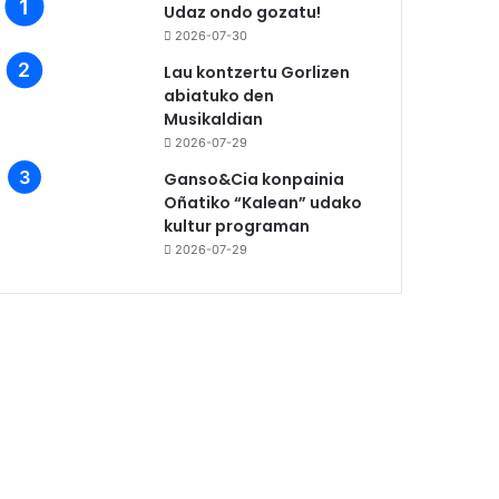
Udaz ondo gozatu!
2026-07-30
Lau kontzertu Gorlizen
abiatuko den
Musikaldian
2026-07-29
Ganso&Cia konpainia
Oñatiko “Kalean” udako
kultur programan
2026-07-29