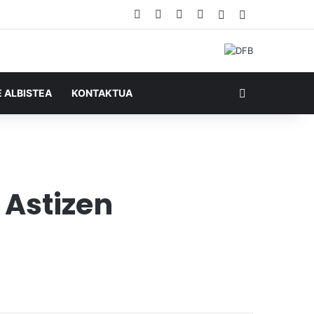
Facebook
X
YouTube
RSS
Ausazko artikul
Sidebar
Bilatu honela
E ALBISTEA
KONTAKTUA
 Astizen