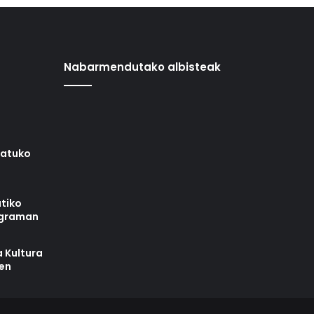
Nabarmendutako albisteak
iatuko
tiko
ograman
 Kultura
zen