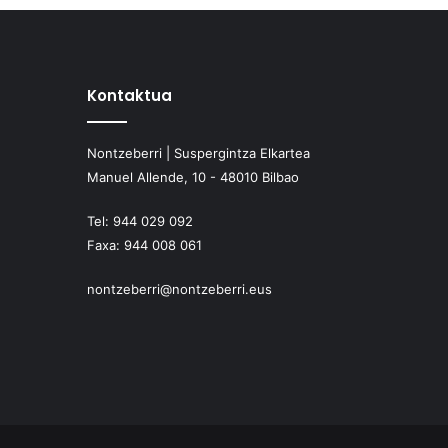
Kontaktua
Nontzeberri | Suspergintza Elkartea
Manuel Allende, 10 - 48010 Bilbao
Tel:
944 029 092
Faxa:
944 008 061
nontzeberri@nontzeberri.eus