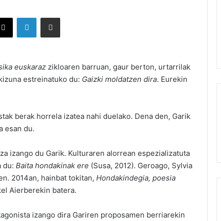
X
LinkedIn
Partekatu e-posta bidez
sika euskaraz
zikloaren barruan,
gaur berton, urtarrilak
skizuna estreinatuko du:
Gaizki moldatzen dira
. Eurekin
istak berak horrela izatea nahi duelako. Dena den, Garik
a esan du.
za izango du Garik. Kulturaren alorrean espezializatuta
a du:
Baita hondakinak ere
(Susa, 2012). Geroago, Sylvia
n. 2014an, hainbat tokitan,
Hondakindegia, poesia
kel Aierberekin batera.
tagonista izango dira Gariren proposamen berriarekin