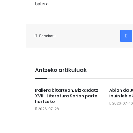
batera.
Fac
Partekatu
Antzeko artikuluak
Irailera bitartean, BizkaIdatz
Abian da J
XVIII. Literatura Sarian parte
ipuin lehia
hartzeko
2026-07-16
2026-07-28