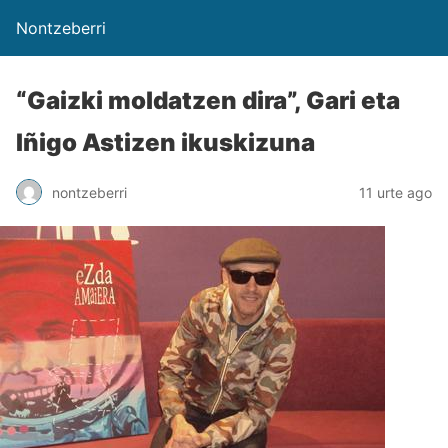
Nontzeberri
“Gaizki moldatzen dira”, Gari eta
Iñigo Astizen ikuskizuna
nontzeberri
11 urte ago