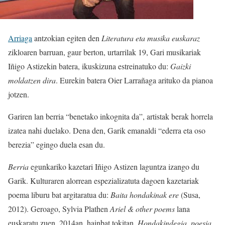
Arriaga
antzokian egiten den
Literatura eta musika euskaraz
zikloaren barruan,
gaur berton, urtarrilak 19, Gari musikariak
Iñigo Astizekin batera, ikuskizuna estreinatuko du:
Gaizki
moldatzen dira
. Eurekin batera Oier Larrañaga arituko da pianoa
jotzen.
Gariren lan berria “benetako inkognita da”, artistak berak horrela
izatea nahi duelako. Dena den, Garik emanaldi “ederra eta oso
berezia” egingo duela esan du.
Berria
egunkariko kazetari Iñigo Astizen laguntza izango du
Garik. Kulturaren alorrean espezializatuta dagoen kazetariak
poema liburu bat argitaratua du:
Baita hondakinak ere
(Susa,
2012). Geroago, Sylvia Plathen
Ariel & other poems
lana
euskaratu zuen. 2014an, hainbat tokitan,
Hondakindegia, poesia