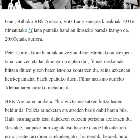
Gaur, Bilboko BBk Aretoan, Fritz Lang zinegile klasikoak 1931n
filmatutako
M
lana pantaila handian ikusteko parada izango da,
20:00etatik aurrera.
Peter Lorre aktore handiak antzeztua -bere estreinako antzezpen-
lana izan zen eta lan ikaragarria egiten du-, filmak neskatoak
hiltzen dituen gizon baten istorioa kontatzen du, zeina azkenean,
herri-epaimahai batek epaituko duen. Filma nazismo aurreko
Alemaniaren aurreko metafora da.
BBK Aretoaren arabera, “hiri guztia neskatxen hiltzailearen
beldur da. Polizia arineketan eta atseden barik dabil haren bila.
Hala, susmagarria izan daitekeen edozein pertsona atxilotzen du.
Bestalde, hanpako buruzagiak oso haserre daude hiltzailearen
erruz jasaten ari diren sarekadengatik, horregatik, beraiek hura