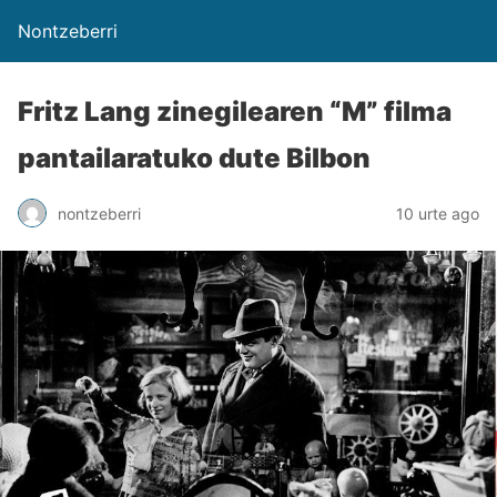
Nontzeberri
Fritz Lang zinegilearen “M” filma
pantailaratuko dute Bilbon
nontzeberri
10 urte ago