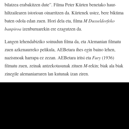
bilatzea erabakitzen dute”. Filma Peter Kürten benetako haur-
hiltzailearen istorioan oinarritzen da. Kürtenek ustez, bere biktima
baten odola edan zuen. Hori dela eta, filma
M Dusseldorfeko
banpiroa
izenburuarekin ere ezagutzen da.
Langen lehendabiziko soinudun filma da, eta Alemanian filmatu
zuen azkenaurreko pelikula, AEBetara ihes egin baino lehen,
nazismoak harrapa ez zezan. AEBetara iritsi eta
Fury
(1936)
filmatu zuen, zeinak antzekotasunak zituen
M
-rekin; biak ala biak
zinegile alemaniarraren lan kutunak izan ziren.