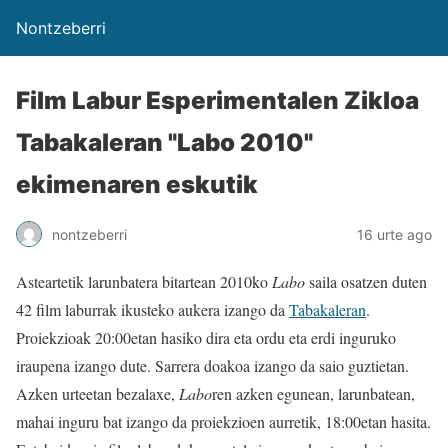
Nontzeberri
Film Labur Esperimentalen Zikloa
Tabakaleran "Labo 2010"
ekimenaren eskutik
nontzeberri
16 urte ago
Asteartetik larunbatera bitartean 2010ko
Labo
saila osatzen duten
42 film laburrak ikusteko aukera izango da
Tabakaleran
.
Proiekzioak 20:00etan hasiko dira eta ordu eta erdi inguruko
iraupena izango dute. Sarrera doakoa izango da saio guztietan.
Azken urteetan bezalaxe,
Labo
ren azken egunean, larunbatean,
mahai inguru bat izango da proiekzioen aurretik, 18:00etan hasita.