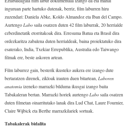
Eztabaidagaia film labur dokumentala izango da eta mahai
inguruan parte hartuko dutenak, berriz, film laburren hiru
zuzendari: Daniela Abke, Koldo Almandoz eta Iban del Campo.
Aurtengo
Labo
saila osatzen duten 42 film laburrak, 20 herrialde
ezberdinetatik etorritakoak dira. Erresuma Batua eta Brasil dira
ordezkaritza zabalena duten herrialdeak, baina proiektatuko dira
esaterako, India, Txekiar Errepublika, Australia edo Taiwango
filmak ere, beste askoren artean.
Film laburrez gain, besterik ikusteko aukera ere izango dute
bertaratzen direnek, zikloak irauten duen bitartean,
Laboren
anatomia
izeneko marrazki bilduma ikusgai izango baita
Tabakaleran bertan. Marrazki horiek aurtengo
Labo
saila osatzen
duten filmetan oinarritutako lanak dira Lud Chat, Laure Fournier,
Claire Wijbick eta Berthe marrazkilariek sortuak.
Tabakalerak bidalita