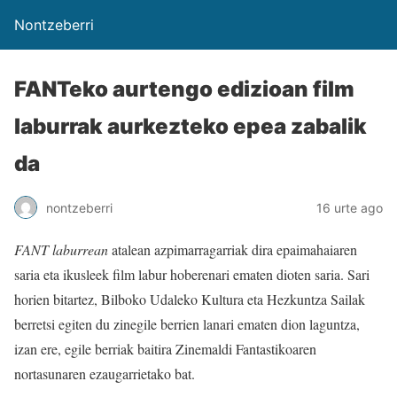
Nontzeberri
FANTeko aurtengo edizioan film
laburrak aurkezteko epea zabalik
da
nontzeberri
16 urte ago
FANT laburrean
atalean azpimarragarriak dira epaimahaiaren
saria eta ikusleek film labur hoberenari ematen dioten saria. Sari
horien bitartez, Bilboko Udaleko Kultura eta Hezkuntza Sailak
berretsi egiten du zinegile berrien lanari ematen dion laguntza,
izan ere, egile berriak baitira Zinemaldi Fantastikoaren
nortasunaren ezaugarrietako bat.