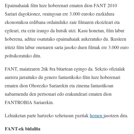
Epaimahaiak film luze hoberenari ematen dion FANT 2010
Sariari dagokionez, oraingoan ere 3.000 euroko zuzkidura
ekonomikoa erdibana ordainduko zaie filmaren ekoizleari eta
egileari, eta ezin izango da hutsik utzi. Kasu honetan, film labur
hoberena, adituz osatutako epaimahaiak aukeratuko du. Ikusleen
iritziz film labur onenaren saria jasoko duen filmak ere 3.000 euro
poltsikoratuko ditu.
FANT, maiatzaren 2tik 8ra bitartean egingo da. Sekzio ofizialak
aurrera jarraituko du genero fantastikoko film luze hoberenari
ematen dion Ohorezko Sariarekin eta zinema fantastikoan
nabarmendu den pertsonari edo erakundeari ematen dion
FANTROBIA Sariarekin.
Lehiaketan parte hartzeko xehetasun guztiak
hemen
jasotzen dira.
FANT-ek bidalita