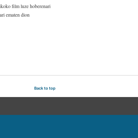
tikoko film luze hoberenari
ari ematen dion
Back to top