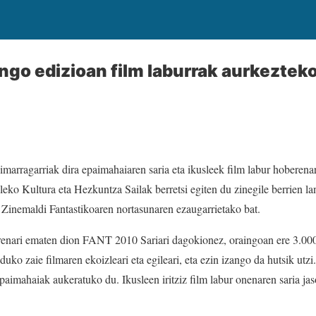
go edizioan film laburrak aurkezteko
imarragarriak dira epaimahaiaren saria eta ikusleek film labur hoberenar
leko Kultura eta Hezkuntza Sailak berretsi egiten du zinegile berrien la
ra Zinemaldi Fantastikoaren nortasunaren ezaugarrietako bat.
renari ematen dion FANT 2010 Sariari dagokionez, oraingoan ere 3.00
ko zaie filmaren ekoizleari eta egileari, eta ezin izango da hutsik utzi
paimahaiak aukeratuko du. Ikusleen iritziz film labur onenaren saria ja