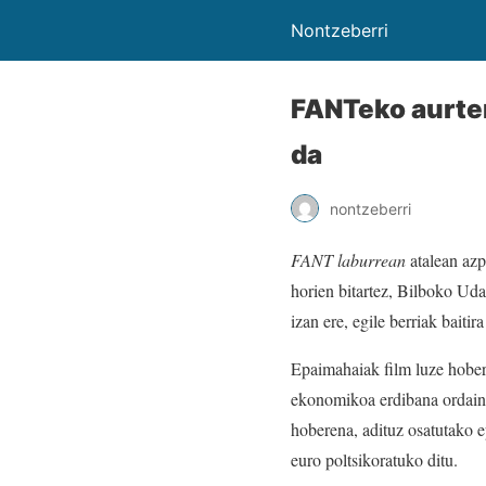
Nontzeberri
FANTeko aurten
da
nontzeberri
FANT laburrean
atalean azp
horien bitartez, Bilboko Uda
izan ere, egile berriak baiti
Epaimahaiak film luze hobe
ekonomikoa erdibana ordaindu
hoberena, adituz osatutako e
euro poltsikoratuko ditu.