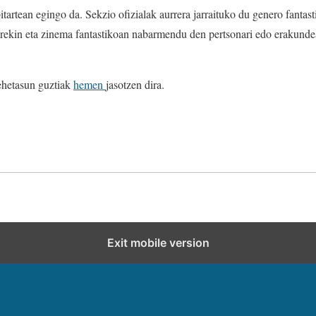
tartean egingo da. Sekzio ofizialak aurrera jarraituko du genero fantas
ekin eta zinema fantastikoan nabarmendu den pertsonari edo erakunde
ehetasun guztiak
hemen
jasotzen dira.
Exit mobile version