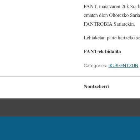
FANT, maiatzaren 2tik 8ra bi
ematen dion Ohorezko Sariar
FANTROBIA Sariarekin.
Lehiaketan parte hartzeko x
FANT-ek bidalita
Categories:
IKUS-ENTZUN
Nontzeberri