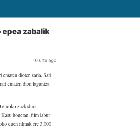
 epea zabalik
16 urte ago
i ematen dioten saria. Sari
nari ematen dion laguntza,
0 euroko zuzkidura
. Kasu honetan, film labur
soko duen filmak ere 3.000