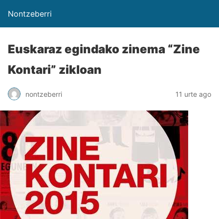
Nontzeberri
Euskaraz egindako zinema “Zine
Kontari” zikloan
nontzeberri
11 urte ago