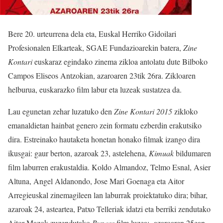
Bere 20. urteurrena dela eta, Euskal Herriko Gidoilari
Profesionalen Elkarteak, SGAE Fundazioarekin batera,
Zine
Kontari
euskaraz egindako zinema zikloa antolatu dute Bilboko
Campos Eliseos Antzokian, azaroaren 23tik 26ra. Zikloaren
helburua, euskarazko film labur eta luzeak sustatzea da.
Lau egunetan zehar luzatuko den
Zine Kontari 2015
zikloko
emanaldietan hainbat genero zein formatu ezberdin erakutsiko
dira. Estreinako hautaketa honetan honako filmak izango dira
ikusgai: gaur berton, azaroak 23, astelehena,
Kimuak
bildumaren
film laburren erakustaldia. Koldo Almandoz, Telmo Esnal, Asier
Altuna, Angel Aldanondo, Jose Mari Goenaga eta Aitor
Arregieuskal zinemagileen lan laburrak proiektatuko dira; bihar,
azaroak 24, asteartea, Patxo Telleriak idatzi eta berriki zendutako
Aitor Mazok zuzendutako
Bypass
film luzea; azaroaren 25ean,