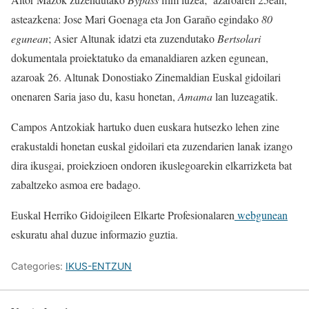
asteazkena: Jose Mari Goenaga eta Jon Garaño egindako
80
egunean
; Asier Altunak idatzi eta zuzendutako
Bertsolari
dokumentala proiektatuko da emanaldiaren azken egunean,
azaroak 26. Altunak Donostiako Zinemaldian Euskal gidoilari
onenaren Saria jaso du, kasu honetan,
Amama
lan luzeagatik.
Campos Antzokiak hartuko duen euskara hutsezko lehen zine
erakustaldi honetan euskal gidoilari eta zuzendarien lanak izango
dira ikusgai, proiekzioen ondoren ikuslegoarekin elkarrizketa bat
zabaltzeko asmoa ere badago.
Euskal Herriko Gidoigileen Elkarte Profesionalaren
webgunean
eskuratu ahal duzue informazio guztia.
Categories:
IKUS-ENTZUN