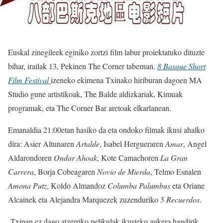
Euskal zinegileek eginiko zortzi film labur proiektatuko dituzte
bihar, irailak 13, Pekinen The Corner tabernan.
8 Basque Short
Film Festival
izeneko ekimena Txinako hiriburan dagoen MA
Studio gune artistikoak, The Balde aldizkariak, Kimuak
programak, eta The Corner Bar aretoak elkarlanean.
Emanaldia 21:00etan hasiko da eta ondoko filmak ikusi ahalko
dira: Asier Altunaren
Artalde
, Isabel Hergueraren
Amar
, Angel
Aldarondoren
Ondar
Ahoak
, Kote Camachoren
La
Gran
Carrera
, Borja Cobeagaren
Novio
de
Mierda
, Telmo Esnalen
Amona
Putz
, Koldo Almandoz
Columba
Palumbus
eta Oriane
Alcainek eta Alejandra Marquezek zuzenduriko
5 Recuerdos
.
Txinan ez dago atzerriko pelikulak ikusteko aukera handirik.