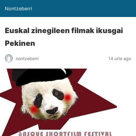
Nontzeberri
Euskal zinegileen filmak ikusgai
Pekinen
nontzeberri
14 urte ago