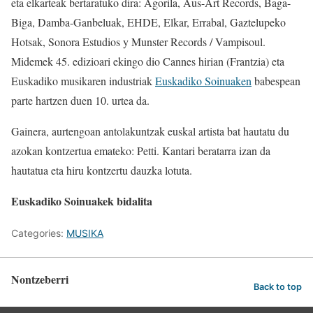
eta elkarteak bertaratuko dira: Agorila, Aus-Art Records, Baga-
Biga, Damba-Ganbeluak, EHDE, Elkar, Errabal, Gaztelupeko
Hotsak, Sonora Estudios y Munster Records / Vampisoul.
Midemek 45. edizioari ekingo dio Cannes hirian (Frantzia) eta
Euskadiko musikaren industriak
Euskadiko Soinuaken
babespean
parte hartzen duen 10. urtea da.
Gainera, aurtengoan antolakuntzak euskal artista bat hautatu du
azokan kontzertua emateko: Petti. Kantari beratarra izan da
hautatua eta hiru kontzertu dauzka lotuta.
Euskadiko Soinuakek bidalita
Categories:
MUSIKA
Nontzeberri
Back to top