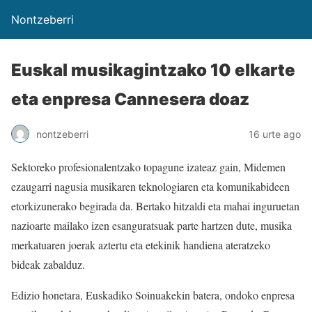
Nontzeberri
Euskal musikagintzako 10 elkarte
eta enpresa Cannesera doaz
nontzeberri
16 urte ago
Sektoreko profesionalentzako topagune izateaz gain, Midemen
ezaugarri nagusia musikaren teknologiaren eta komunikabideen
etorkizunerako begirada da. Bertako hitzaldi eta mahai inguruetan
nazioarte mailako izen esanguratsuak parte hartzen dute, musika
merkatuaren joerak aztertu eta etekinik handiena ateratzeko
bideak zabalduz.
Edizio honetara, Euskadiko Soinuakekin batera, ondoko enpresa