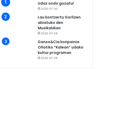
Udaz ondo gozatu!
2026-07-30
Lau kontzertu Gorlizen
abiatuko den
Musikaldian
2026-07-29
Ganso&Cia konpainia
Oñatiko “Kalean” udako
kultur programan
2026-07-29