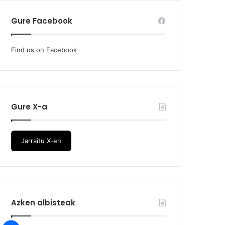
Gure Facebook
Find us on Facebook
Gure X-a
Jarraitu X-en
Azken albisteak