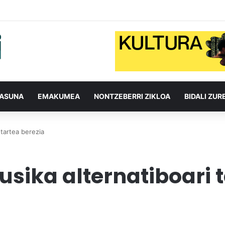
TASUNA
EMAKUMEA
NONTZEBERRI ZIKLOA
BIDALI ZUR
 tartea berezia
usika alternatiboari 