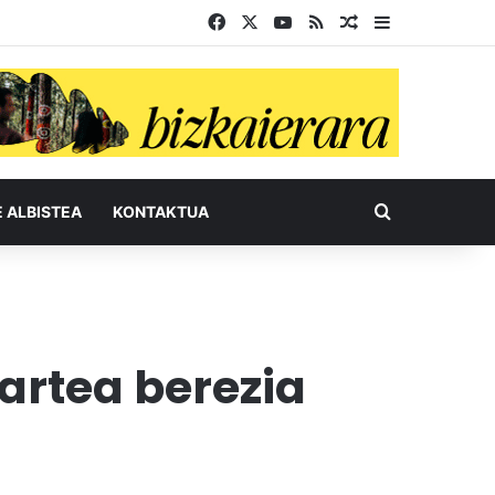
Facebook
X
YouTube
RSS
Ausazko artikul
Sidebar
Bilatu honel
E ALBISTEA
KONTAKTUA
tartea berezia