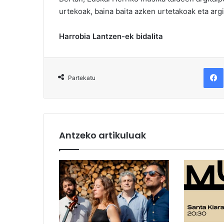
urtekoak, baina baita azken urtetakoak eta arg
Harrobia Lantzen-ek bidalita
F
Partekatu
Antzeko artikuluak