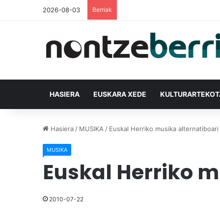
2026-08-03
Berriak
HASIERA
EUSKARA XEDE
KULTURARTEKO
Hasiera
/
MUSIKA
/
Euskal Herriko musika alternatiboari
MUSIKA
Euskal Herriko m
2010-07-22