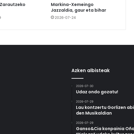
 Zarautzeko
Markina-Xemeingo
Jazzaldia, gaur eta bihar
9
2026-07-24
Azken albisteak
2026-07-30
Udaz ondo gozatu!
2026-07-29
Lau kontzertu Gorlizen ab
den Musikaldian
2026-07-29
Ganso&Cia konpainia Oña