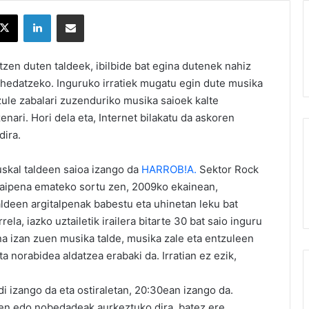
X
LinkedIn
Partekatu e-posta bidez
zen duten taldeek, ibilbide bat egina dutenek nahiz
k hedatzeko. Inguruko irratiek mugatu egin dute musika
ule zabalari zuzenduriko musika saioek kalte
nari. Hori dela eta, Internet bilakatu da askoren
dira.
uskal taldeen saioa izango da
HARROB!A.
Sektor Rock
jarraipena emateko sortu zen, 2009ko ekainean,
ldeen argitalpenak babestu eta uhinetan leku bat
la, iazko uztailetik irailera bitarte 30 bat saio inguru
ona izan zuen musika talde, musika zale eta entzuleen
a norabidea aldatzea erabaki da. Irratian ez ezik,
i izango da eta ostiraletan, 20:30ean izango da.
pen edo nobedadeak aurkeztuko dira, batez ere