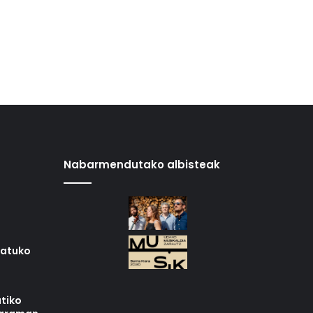
Nabarmendutako albisteak
iatuko
tiko