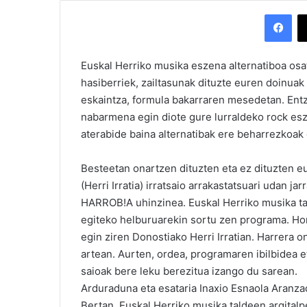
Facebook
Euskal Herriko musika eszena alternatiboa osat
hasiberriek, zailtasunak dituzte euren doinua
eskaintza, formula bakarraren mesedetan. Entz
nabarmena egin diote gure lurraldeko rock esze
aterabide baina alternatibak ere beharrezkoak 
Besteetan onartzen dituzten eta ez dituzten e
(Herri Irratia) irratsaio arrakastatsuari udan 
HARROB!A uhinzinea. Euskal Herriko musika ta
egiteko helburuarekin sortu zen programa. Horre
egin ziren Donostiako Herri Irratian. Harrera 
artean. Aurten, ordea, programaren ibilbidea et
saioak bere leku berezitua izango du sarean.
Arduraduna eta esataria Inaxio Esnaola Aranzad
Bertan, Euskal Herriko musika taldeen argital