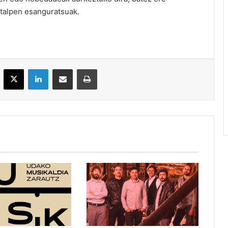
italpen esanguratsuak.
acebook
X
LinkedIn
Partekatu e-posta bidez
Inprimatu