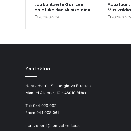
Lau kontzertu Gorlizen
Abuztuan,
abiatuko den Musikaldian
Musikaldia
2026-07-29
2026-07-2
Kontaktua
Nontzeberri | Suspergintza Elkartea
Manuel Allende, 10 - 48010 Bilbao
Tel:
944 029 092
Faxa:
944 008 061
nontzeberri@nontzeberri.eus