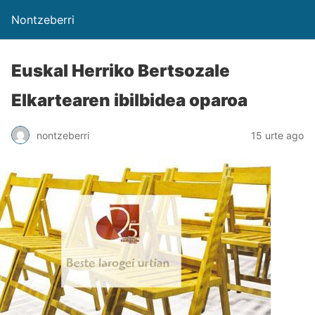
Nontzeberri
Euskal Herriko Bertsozale
Elkartearen ibilbidea oparoa
nontzeberri
15 urte ago