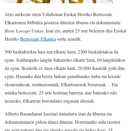
Atzo aurkeztu ziren Villabonan Euskal Herriko Bertsozale
Elkartearen ibilbidea jasotzen dituzten liburua eta dokumentala:
Beste Larogei Urtian.
Izan ere, aurten 25 urte betetzen dira Euskal
Herriko
Bertsozale Elkartea
sortu zenetik.
500 bazkiderekin hasi zen elkarte hura, 2300 bazkidetakoa da
egun. Soldatapeko langile bakarreko elkarte hura, 69 langiletakoa
da egun. Ikaslerik ez zuen elkarte hark, 20.000 ikasletik goiti ditu
egun. Hamaika dira berriz bidean gainditutako traba eta krisiak:
ekonomikoak, instituzionalak, Elkartearenak berarenak… Eta
milaka bertsozale, 25 urte horietan barrena, une baterako edo
luzaroko, Elkartean borondatez engaiatu direnak.
Alberto Barandiaran kazetari iruindarra izan da liburua eta
dokumentalaren gidoia idatzi dituena. Horretarako mila txosten
eta agiri irakurri ditu eta ehunka argazki eta bideo ikusi. 25