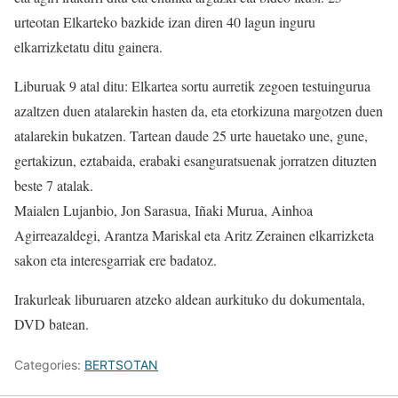
urteotan Elkarteko bazkide izan diren 40 lagun inguru
elkarrizketatu ditu gainera.
Liburuak 9 atal ditu: Elkartea sortu aurretik zegoen testuingurua
azaltzen duen atalarekin hasten da, eta etorkizuna margotzen duen
atalarekin bukatzen. Tartean daude 25 urte hauetako une, gune,
gertakizun, eztabaida, erabaki esanguratsuenak jorratzen dituzten
beste 7 atalak.
Maialen Lujanbio, Jon Sarasua, Iñaki Murua, Ainhoa
Agirreazaldegi, Arantza Mariskal eta Aritz Zerainen elkarrizketa
sakon eta interesgarriak ere badatoz.
Irakurleak liburuaren atzeko aldean aurkituko du dokumentala,
DVD batean.
Categories:
BERTSOTAN