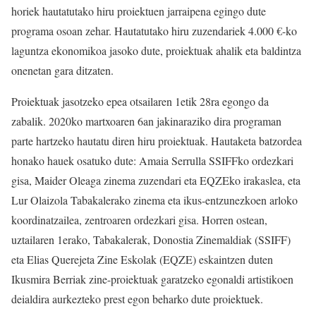
horiek hautatutako hiru proiektuen jarraipena egingo dute
programa osoan zehar. Hautatutako hiru zuzendariek 4.000 €-ko
laguntza ekonomikoa jasoko dute, proiektuak ahalik eta baldintza
onenetan gara ditzaten.
Proiektuak jasotzeko epea otsailaren 1etik 28ra egongo da
zabalik. 2020ko martxoaren 6an jakinaraziko dira programan
parte hartzeko hautatu diren hiru proiektuak. Hautaketa batzordea
honako hauek osatuko dute: Amaia Serrulla SSIFFko ordezkari
gisa, Maider Oleaga zinema zuzendari eta EQZEko irakaslea, eta
Lur Olaizola Tabakalerako zinema eta ikus-entzunezkoen arloko
koordinatzailea, zentroaren ordezkari gisa. Horren ostean,
uztailaren 1erako, Tabakalerak, Donostia Zinemaldiak (SSIFF)
eta Elias Querejeta Zine Eskolak (EQZE) eskaintzen duten
Ikusmira Berriak zine-proiektuak garatzeko egonaldi artistikoen
deialdira aurkezteko prest egon beharko dute proiektuek.