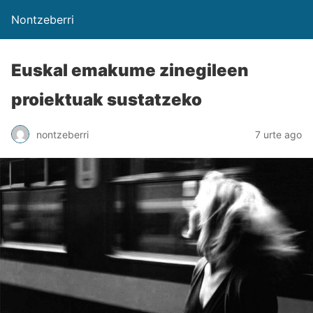
Nontzeberri
Euskal emakume zinegileen
proiektuak sustatzeko
nontzeberri
7 urte ago